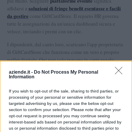
piattaforme evolute
più fluido. Scegliere
significa
soluzioni di fringe benefit esentasse e facili
affidarsi a
da gestire
come GiftCardStore. Il reparto HR governa
tutte le assegnazioni da un'unica dashboard sicura e
veloce, inviando i premi con un clic.
I dipendenti, dal canto loro, scaricano l'app proprietaria
di GiftCardStore che funziona come un vero e proprio
wallet digitale. Qui non solo trovano le carte regalo
Gift Card Multibrand
erogate dall'azienda, come le
,
aziende.it -
Do Not Process My Personal
che garantiscono al team la massima libertà di scelta,
Information
dallo shopping in migliaia di store fisici, alla spesa
quotidiana, fino al pagamento delle bollette, ma possono
If you wish to opt-out of the sale, sharing to third parties, or
accedere anche a sconti, voucher e persino volantini dei
processing of your personal or sensitive information for
targeted advertising by us, please use the below opt-out
supermercati. Si crea così un ecosistema chiuso, sicuro e
section to confirm your selection. Please note that after your
totalmente orientato al risparmio reale e immediato
opt-out request is processed you may continue seeing
della persona.
interest-based ads based on personal information utilized by
us or personal information disclosed to third parties prior to