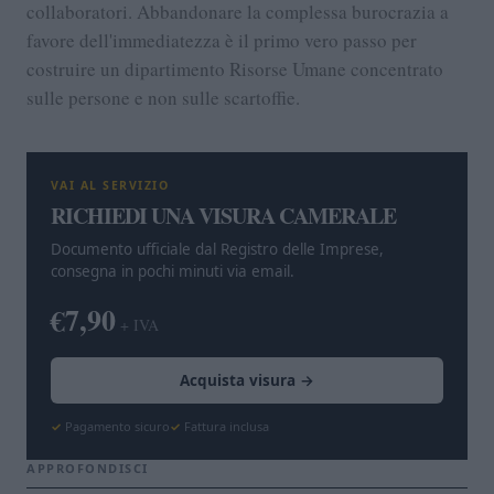
collaboratori. Abbandonare la complessa burocrazia a
favore dell'immediatezza è il primo vero passo per
costruire un dipartimento Risorse Umane concentrato
sulle persone e non sulle scartoffie.
VAI AL SERVIZIO
RICHIEDI UNA VISURA CAMERALE
Documento ufficiale dal Registro delle Imprese,
consegna in pochi minuti via email.
€7,90
+ IVA
Acquista visura →
Pagamento sicuro
Fattura inclusa
APPROFONDISCI