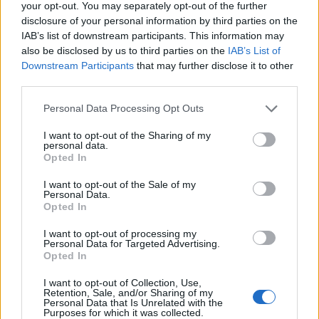
your opt-out. You may separately opt-out of the further
ESPERIENZA PRATICA: IL CASO
disclosure of your personal information by third parties on the
DELL'AZIENDA MANIFATTURIERA E IL
IAB’s list of downstream participants. This information may
"TEMPO RITROVATO"
also be disclosed by us to third parties on the
IAB’s List of
Downstream Participants
that may further disclose it to other
Una PMI del settore logistico con 120 dipendenti ha
third parties.
analizzato i dati del proprio portale welfare nel 2025,
Personal Data Processing Opt Outs
scoprendo che il 38% dei fondi assegnati rimaneva
inutilizzato. I lavoratori di magazzino, poco inclini a
I want to opt-out of the Sharing of my
personal data.
usare interfacce complesse da desktop a fine turno,
Opted In
rinunciavano di fatto ai rimborsi. Passando a un sistema
I want to opt-out of the Sale of my
basato esclusivamente su Gift Card digitali erogate
Personal Data.
tramite app per smartphone, l'azienda ha azzerato i
Opted In
ticket di supporto HR (risparmiando circa 18 ore al
I want to opt-out of processing my
mese di lavoro amministrativo) e ha portato il tasso di
Personal Data for Targeted Advertising.
Opted In
utilizzo dei benefit al 98% in soli tre mesi.
I want to opt-out of Collection, Use,
Retention, Sale, and/or Sharing of my
Personal Data that Is Unrelated with the
Purposes for which it was collected.