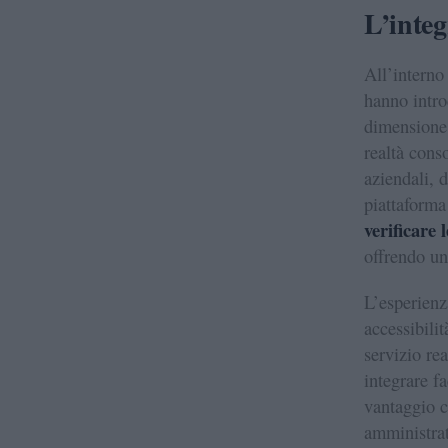
L’integ
All’interno
hanno intro
dimensione.
realtà conso
aziendali, d
piattaforma
verificare 
offrendo un
L’esperienza
accessibilit
servizio rea
integrare f
vantaggio c
amministrat