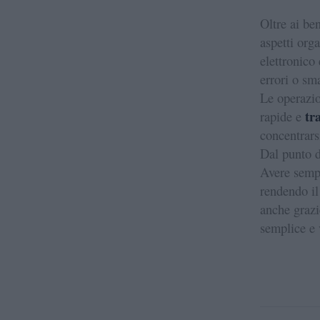
Oltre ai ben
aspetti org
elettronico 
errori o sm
Le operazio
tr
rapide e
concentrarsi
Dal punto d
Avere sempr
rendendo il
anche grazi
semplice e 