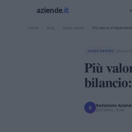
Home
›
Blog
›
Guide rapide
›
Più valore al dipendent
20 nov 
GUIDE RAPIDE
Più valo
bilancio
Redazione Aziende
R
EDITORIAL TEAM