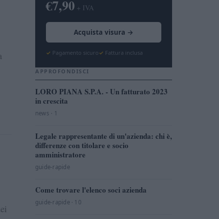
€7,90
+ IVA
Acquista visura →
Pagamento sicuro
Fattura inclusa
a
APPROFONDISCI
LORO PIANA S.P.A. - Un fatturato 2023
in crescita
news · 1
Legale rappresentante di un'azienda: chi è,
differenze con titolare e socio
amministratore
guide-rapide
Come trovare l'elenco soci azienda
guide-rapide · 10
ei