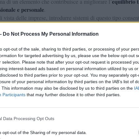
equilibrio 
 ma di un elemento che contribuisce a migliorare l’
sionale e personale
.
i vista delle imprese, introdurre sistemi di questo tipo consen
are i dipendenti senza incidere come avverrebbe con un aumen
fiscalmente più vantaggios
adizionale. I costi risultano infatti
 -
Do Not Process My Personal Information
le aziende margini di gestione molto più ampi e sostenibili.
tori, avere a disposizione uno strumento utilizzabile in
to opt-out of the sale, sharing to third parties, or processing of your per
formation for targeted advertising by us, please use the below opt-out s
aiuto concreto
realtà commerciali rappresenta un
. La possibi
r selection. Please note that after your opt-out request is processed y
e dove consumare un pasto o effettuare piccoli acquisti aliment
eing interest-based ads based on personal information utilized by us or
benefit alle abitudini quotidiane, rendendolo davvero utile.
disclosed to third parties prior to your opt-out. You may separately opt-
losure of your personal information by third parties on the IAB’s list of
. This information may also be disclosed by us to third parties on the
IA
Participants
that may further disclose it to other third parties.
i fiscali: perché le aziende risparmia
l Data Processing Opt Outs
o opt-out of the Sharing of my personal data.
ivi principali del successo dei buoni pasto riguarda la loro