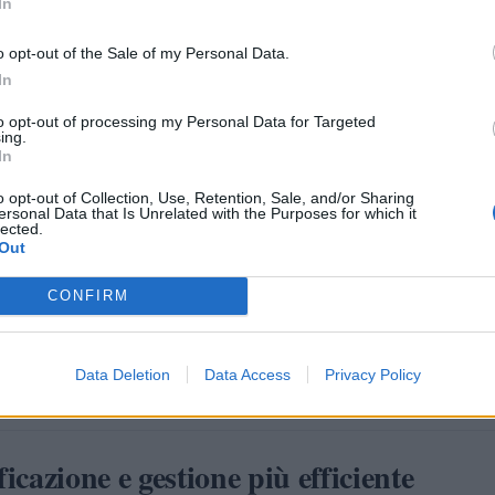
In
 fiscale
. La normativa prevede che, fino a una certa soglia, il
buono non concorra alla formazione del reddito da lavoro
o opt-out of the Sale of my Personal Data.
 risultando di fatto esente da contributi e imposte.
In
ridurre i costi
ese, questo significa
indiretti legati alla
to opt-out of processing my Personal Data for Targeted
e pur garantendo un beneficio tangibile ai lavoratori. In sostan
ing.
In
estito in buoni pasto vale di più rispetto a un euro erogato sot
ipendio.
o opt-out of Collection, Use, Retention, Sale, and/or Sharing
ersonal Data that Is Unrelated with the Purposes for which it
l dipendente il vantaggio è evidente: l’importo ricevuto non
lected.
ttenute e può essere utilizzato integralmente. Questo aumenta i
Out
cquisto
e rafforza la percezione di un’azienda attenta a offrire
CONFIRM
ealmente vantaggiosi.
Data Deletion
Data Access
Privacy Policy
icazione e gestione più efficiente