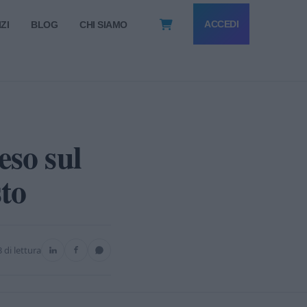
ACCEDI
ZI
BLOG
CHI SIAMO
eso sul
sto
3 di lettura