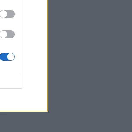
za,
to
l