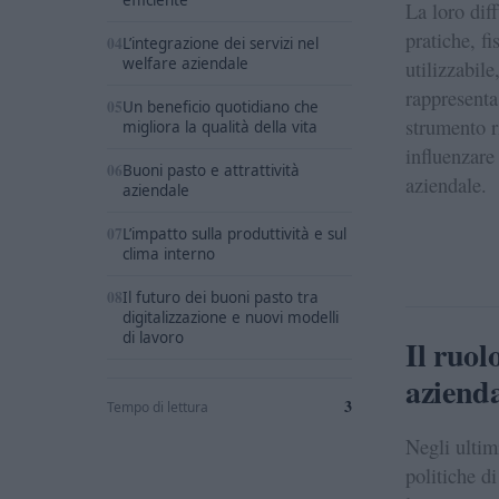
La loro dif
pratiche, f
L’integrazione dei servizi nel
welfare aziendale
utilizzabile
rappresent
Un beneficio quotidiano che
strumento r
migliora la qualità della vita
influenzare 
Buoni pasto e attrattività
aziendale.
aziendale
L’impatto sulla produttività e sul
clima interno
Il futuro dei buoni pasto tra
digitalizzazione e nuovi modelli
di lavoro
Il ruol
aziend
3
Tempo di lettura
Negli ultim
politiche d