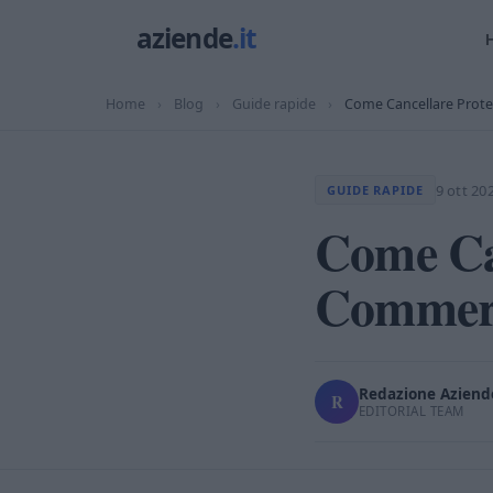
Home
›
Blog
›
Guide rapide
›
Come Cancellare Prote
9 ott 20
GUIDE RAPIDE
Come Can
Commer
Redazione Aziende
R
EDITORIAL TEAM