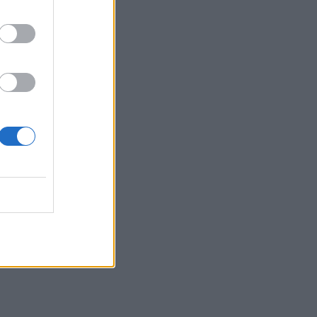
di
are
può