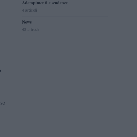
Adempimenti e scadenze
4 articoli
.
News
48 articoli
o
aso