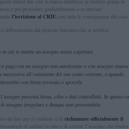
uesti ultimi due casi la banca stabilisce se mettere prima in
itore e poi procedere giudizialmente o se attivare
l’iscrizione al CRIF,
mente
con tutte le conseguenze del caso
si differenziano dal protesto bancario che si verifica:
o in cui si emette un assegno senza copertura
si paga con un assegno non autorizzato o con assegno emess
a successiva all’estinzione del suo conto corrente, o quando
ottoscritto con firma revocata o apocrifa
l’assegno presenta firma, cifre o dati contraffatti. In questo c
a di assegno irregolare e dunque non presentabile.
richiamare ufficialmente il
so da fare per il creditore è di
timandogli di saldare la rata o di coprire l’assegno che risulta