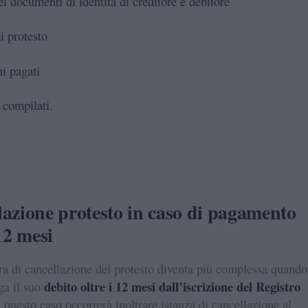
ei documenti di identità di creditore e debitore
i protesto
ni pagati
 compilati.
azione protesto in caso di pagamento
 12 mesi
a di cancellazione del protesto diventa più complessa quando 
debito oltre i 12 mesi dall’iscrizione del Registro
ga il suo
 questo caso occorrerà inoltrare istanza di cancellazione al