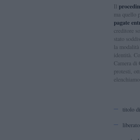
procedim
Il
ma quello p
pagate entr
creditore so
stato soddis
la modalità
identità. C
Camera di C
protesti, o
elenchiamo 
titolo d
liberato