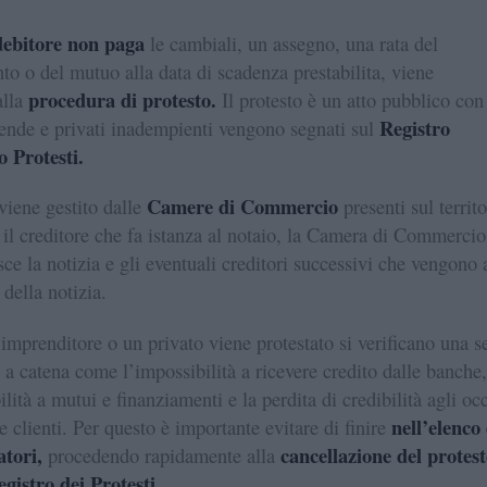
debitore non paga
le cambiali, un assegno, una rata del
to o del mutuo alla data di scadenza prestabilita, viene
procedura di protesto.
alla
Il protesto è un atto pubblico con
Registro
ziende e privati inadempienti vengono segnati sul
o Protesti.
Camere di Commercio
 viene gestito dalle
presenti sul territo
 il creditore che fa istanza al notaio, la Camera di Commercio
sce la notizia e gli eventuali creditori successivi che vengono 
della notizia.
mprenditore o un privato viene protestato si verificano una s
 a catena come l’impossibilità a ricevere credito dalle banche,
ilità a mutui e finanziamenti e la perdita di credibilità agli oc
nell’elenco 
 e clienti. Per questo è importante evitare di finire
atori,
cancellazione del protes
procedendo rapidamente alla
egistro dei Protesti.