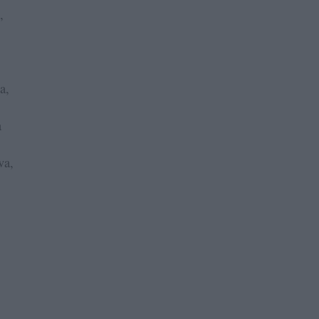
,
a,
a
va,