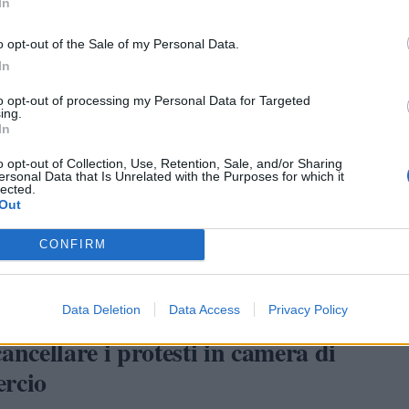
tti, si rifiutano di collaborare con un cliente protestato, sia in
In
hiesta di finanziamento che per qualsiasi altra forma di
o opt-out of the Sale of my Personal Data.
one. Se si tratta di un imprenditore che partecipa ad appalti
In
iscrizione nel Registro Protesti
può rappresentare una causa 
lla procedura di gara, oltre ai costi legali che bisogna affront
to opt-out of processing my Personal Data for Targeted
ing.
rsi dalla procedura di pignoramento.
In
ù complessi, il protestato che svolge un’attività commerciale 
o opt-out of Collection, Use, Retention, Sale, and/or Sharing
ersonal Data that Is Unrelated with the Purposes for which it
emi a relazionarsi con i suoi fornitori che temeranno di
lected.
Out
forniture e di instaurare partnership.
CONFIRM
Data Deletion
Data Access
Privacy Policy
ncellare i protesti in camera di
rcio