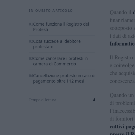
IN QUESTO ARTICOLO
Quando il
finanziamen
Come funziona il Registro dei
sottoposto 
Protesti
i dati di a
Cosa succede al debitore
Informatic
protestato
Il Registro
Come cancellare i protesti in
camera di Commercio
e coinvolge
che acquisi
Cancellazione protesto in caso di
conoscenza 
pagamento oltre i 12 mesi
Quando un i
4
Tempo di lettura
di problemi
l’inaccessib
di fornitori
cattivi pag
presso il R