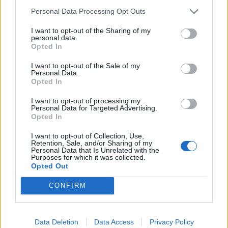
€7,90
Personal Data Processing Opt Outs
+ IVA
I want to opt-out of the Sharing of my
personal data.
Acquista visura →
Opted In
Pagamento sicuro
Fattura inclusa
I want to opt-out of the Sale of my
Personal Data.
Opted In
APPROFONDISCI
I want to opt-out of processing my
LORO PIANA S.P.A. - Un fatturato 2023 in crescita
Personal Data for Targeted Advertising.
Opted In
news · 1
I want to opt-out of Collection, Use,
Legale rappresentante di un'azienda: chi è, differenze con
Retention, Sale, and/or Sharing of my
titolare e socio amministratore
Personal Data that Is Unrelated with the
Purposes for which it was collected.
guide-rapide
Opted Out
CONFIRM
Come trovare l'elenco soci azienda
guide-rapide · 10
Data Deletion
Data Access
Privacy Policy
Codici RAE, SAE e Ateco: cosa sono