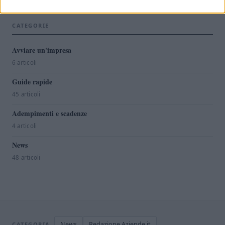
guide-rapide · 3
CATEGORIE
Avviare un'impresa
6 articoli
Guide rapide
45 articoli
Adempimenti e scadenze
4 articoli
News
48 articoli
News
Redazione Aziende.it
CATEGORIA