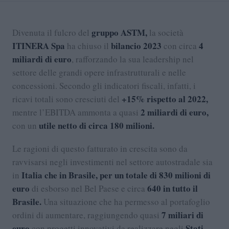
gruppo ASTM,
Divenuta il fulcro del
la società
ITINERA Spa
bilancio 2023
4
ha chiuso il
con circa
miliardi di euro
, rafforzando la sua leadership nel
settore delle grandi opere infrastrutturali e nelle
concessioni. Secondo gli indicatori fiscali, infatti, i
+15% rispetto al 2022,
ricavi totali sono cresciuti del
2 miliardi di euro,
mentre l’EBITDA ammonta a quasi
utile netto di circa 180 milioni.
con un
Le ragioni di questo fatturato in crescita sono da
ravvisarsi negli investimenti nel settore autostradale sia
Italia che in Brasile, per un totale di 830 milioni di
in
euro
640 in tutto il
di esborso nel Bel Paese e circa
Brasile.
Una situazione che ha permesso al portafoglio
7 miliari di
ordini di aumentare, raggiungendo quasi
euro
Stati
con progetti innovativi da realizzare negli