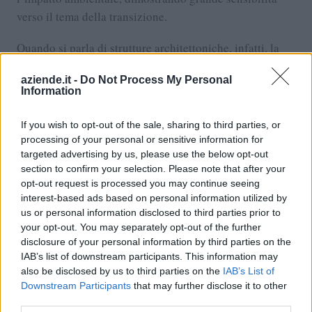
verso il tema della transizione.
Quando si parla di strutture architettoniche, infatti, la
questione ambientale
emerge con maggiore prepotenza
aziende.it -
Do Not Process My Personal
e in questo caso è divenuto il punto di forza dell'intero
Information
gruppo, che ha deciso di introdurre nel proprio organico
architetti e ingegneri specializzati nel settore delle
If you wish to opt-out of the sale, sharing to third parties, or
costruzioni sostenibili. Un investimento che ha
processing of your personal or sensitive information for
ITINERA Spa
targeted advertising by us, please use the below opt-out
permesso a
di raggiungere un fatturato
section to confirm your selection. Please note that after your
2023 in forte crescita e di registrare un portafoglio di
opt-out request is processed you may continue seeing
clienti sempre più esigente.
interest-based ads based on personal information utilized by
us or personal information disclosed to third parties prior to
your opt-out. You may separately opt-out of the further
disclosure of your personal information by third parties on the
VAI AL SERVIZIO
IAB’s list of downstream participants. This information may
RICHIEDI UNA VISURA CAMERALE
also be disclosed by us to third parties on the
IAB’s List of
Downstream Participants
that may further disclose it to other
Documento ufficiale dal Registro delle Imprese,
third parties.
consegna in pochi minuti via email.