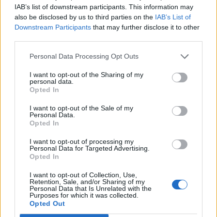
utilizzano le sue piattaforme digitali e cloud. Numeri
IAB’s list of downstream participants. This information may
che confermano il peso crescente delle soluzioni
also be disclosed by us to third parties on the
IAB’s List of
Downstream Participants
that may further disclose it to other
tecnologiche nei processi di gestione delle imprese e dei
third parties.
professionisti.
Personal Data Processing Opt Outs
Be Leader
In questo quadro, iniziative come
assumono
I want to opt-out of the Sharing of my
un significato che va oltre il singolo programma di
personal data.
partnership. L'obiettivo è favorire la costruzione di un
Opted In
ecosistema sempre più connesso
, nel quale imprese,
I want to opt-out of the Sale of my
professionisti e fornitori di tecnologia possano
Personal Data.
Opted In
collaborare per sostenere la competitività del sistema
economico italiano e accompagnare la crescita delle
I want to opt-out of processing my
Personal Data for Targeted Advertising.
PMI in un mercato in continua evoluzione.
Opted In
Nel corso dell’evento sono stati infine assegnati i
I want to opt-out of Collection, Use,
Retention, Sale, and/or Sharing of my
Best in Class 2026
riconoscimenti
, dedicati agli studi
Personal Data that Is Unrelated with the
Purposes for which it was collected.
innovazione
capacità
che si sono distinti per
,
Opted Out
consulenziale
contributo concreto
e
allo sviluppo delle