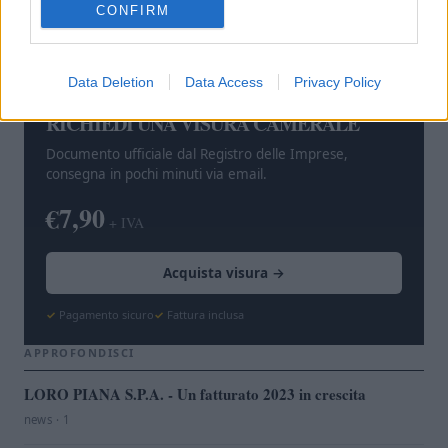
CONFIRM
imprese clienti.
Data Deletion
Data Access
Privacy Policy
VAI AL SERVIZIO
RICHIEDI UNA VISURA CAMERALE
Documento ufficiale dal Registro delle Imprese,
consegna in pochi minuti via email.
€7,90
+ IVA
Acquista visura →
Pagamento sicuro
Fattura inclusa
APPROFONDISCI
LORO PIANA S.P.A. - Un fatturato 2023 in crescita
news · 1