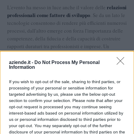
relazioni
L'evento ha messo in luce anche il valore delle
professionali come fattore di sviluppo
. Se da un lato le
tecnologie consentono di rendere più efficienti numerosi
processi, dall'altro emerge con forza l'importanza delle
competenze, della fiducia e della capacità di costruire
rapporti duraturi tra professionisti e imprese. Un
equilibrio che continua a essere determinante
soprattutto per le piccole e medie imprese, che spesso
aziende.it -
Do Not Process My Personal
Information
individuano nello studio professionale uno dei
principali interlocutori esterni per orientarsi in uno
If you wish to opt-out of the sale, sharing to third parties, or
scenario economico sempre più complesso.
processing of your personal or sensitive information for
targeted advertising by us, please use the below opt-out
La conferenza si inserisce inoltre in una fase di crescita
section to confirm your selection. Please note that after your
per TeamSystem. Il Gruppo ha infatti chiuso il 2025 con
opt-out request is processed you may continue seeing
fatturato pari a 1,15 miliardi di euro
interest-based ads based on personal information utilized by
un
, in aumento
us or personal information disclosed to third parties prior to
12% rispetto all'anno precedente
del
, e oggi conta
your opt-out. You may separately opt-out of the further
oltre 6.000 dipendenti e circa 3,1 milioni di clienti
che
disclosure of your personal information by third parties on the