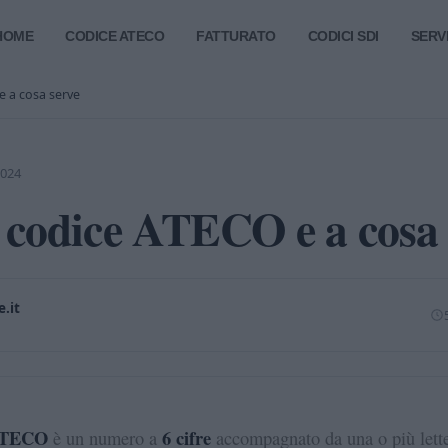
HOME
CODICE ATECO
FATTURATO
CODICI SDI
SERVI
e a cosa serve
2024
l codice ATECO e a cosa
.it
ATECO
6 cifre
è un numero a
accompagnato da una o più lette