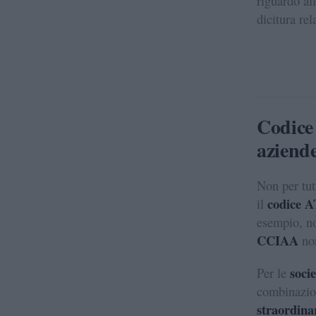
riguardo al
dicitura rel
Codice
aziende
Non per tut
codice 
il
esempio, no
CCIAA
non
soci
Per le
combinazion
straordina