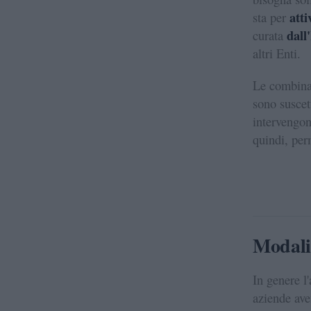
att
sta per
dall
curata
altri Enti.
Le combinaz
sono suscet
intervengon
quindi, per
Modali
In genere l
aziende aven