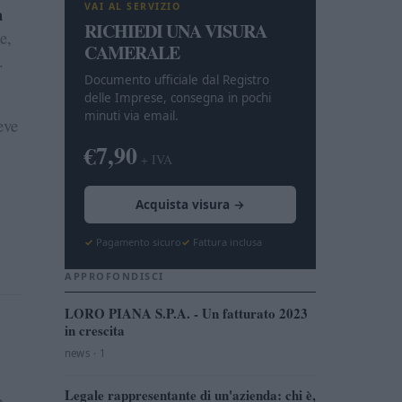
VAI AL SERVIZIO
a
RICHIEDI UNA VISURA
e,
CAMERALE
.
Documento ufficiale dal Registro
delle Imprese, consegna in pochi
minuti via email.
eve
€7,90
+ IVA
Acquista visura →
Pagamento sicuro
Fattura inclusa
APPROFONDISCI
LORO PIANA S.P.A. - Un fatturato 2023
in crescita
news · 1
Legale rappresentante di un'azienda: chi è,
e