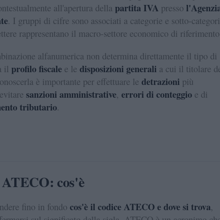
partita IVA
l'Agenzi
contestualmente all'apertura della
presso
ate
. I gruppi di cifre sono associati a categorie e sotto-categori
ettere rappresentano il macro-settore economico di riferimento
inazione alfanumerica non determina direttamente il tipo di
profilo fiscale
disposizioni generali
a il
e le
a cui il titolare d
detrazioni
Conoscerla è importante per effettuare le
più
sanzioni amministrative
errori di conteggio
evitare
,
e di
nto tributario
.
e ATECO: cos'è
cos'è il codice ATECO e dove si trova
ndere fino in fondo
,
fermarsi sul significato della sigla. ATECO è un acronimo ch