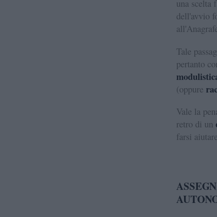
una scelta 
dell'avvio f
all'Anagrafe
Tale passag
pertanto co
modulistic
ra
(oppure
Vale la pen
retro di un
farsi aiuta
ASSEGN
AUTONO