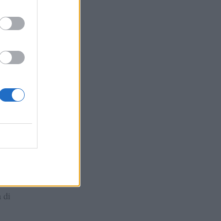
l
e
aria
izio
i
o di
to
 di