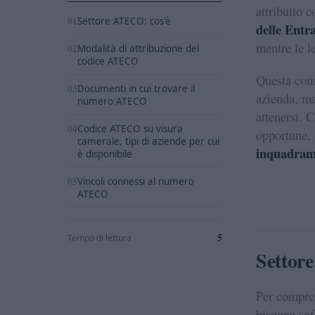
attribuito 
Settore ATECO: cos'è
delle Entr
mentre le l
Modalità di attribuzione del
codice ATECO
Questa comb
Documenti in cui trovare il
azienda, m
numero ATECO
attenersi. 
Codice ATECO su visura
opportune, 
camerale, tipi di aziende per cui
inquadrame
è disponibile
Vincoli connessi al numero
ATECO
5
Tempo di lettura
Settor
Per compre
bisogna sof