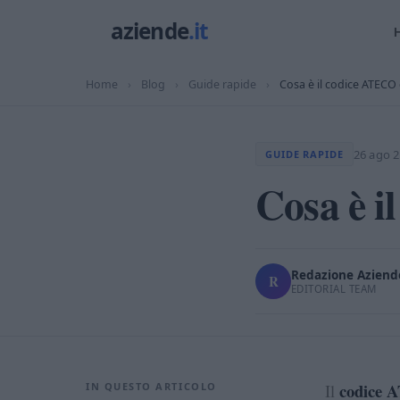
Home
›
Blog
›
Guide rapide
›
Cosa è il codice ATECO 
26 ago 
GUIDE RAPIDE
Cosa è i
Redazione Aziende
R
EDITORIAL TEAM
codice 
IN QUESTO ARTICOLO
Il