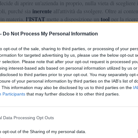
cide di aprire un'azienda in proprio, nulla vieta di scegliere i
inerente
oli, purché sia
all'attività da svolgere. Oltre ai conten
l'ISTAT
tool
 in materia,
mette a disposizione un
per la ricer
ole chiave
descrizioni sintetiche
e
nella sezione
ione
 -
Do Not Process My Personal Information
.
ale modus operandi è ammissibile soltanto per chi possiede un
to opt-out of the sale, sharing to third parties, or processing of your per
formation for targeted advertising by us, please use the below opt-out s
discipline economiche
contabilit
parazione e competenze in
e
r selection. Please note that after your opt-out request is processed y
dottore
casi è preferibile richiedere il supporto di un
eing interest-based ads based on personal information utilized by us or
ista
addebiti
o di un consulente del lavoro, onde evitare
in
disclosed to third parties prior to your opt-out. You may separately opt-
sanzioni
errato
o
per omessi pagamenti dovuti a un
losure of your personal information by third parties on the IAB’s list of
. This information may also be disclosed by us to third parties on the
IA
nto fiscale
.
Participants
that may further disclose it to other third parties.
l Data Processing Opt Outs
o opt-out of the Sharing of my personal data.
nti in cui trovare il numero ATECO