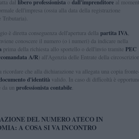
libero professionista
dall'imprenditore
fatta dal
o
al momen
ormale dell'impresa (ossia alla data della registrazione
 Tributaria).
partita IVA
gio è diretta conseguenza dell'apertura della
,
nviene conoscere il numero (o i numeri) da indicare nella
a
PEC
prima della richiesta allo sportello o dell'invio tramite
ccomandata A/R
) all'Agenzia delle Entrate della circoscrizio
a ricordare che alla dichiarazione va allegata una copia fronte
documento d'identità
valido. In caso di difficoltà è opportun
professionista contabile
re da un
.
AZIONE DEL NUMERO ATECO IN
MIA: A COSA SI VA INCONTRO