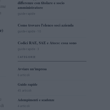
differenze con titolare e socio
time
amministratore
n
guide-rapide
Come trovare l'elenco soci azienda
e)
guide-rapide · 10
Codici RAE, SAE e Ateco: cosa sono
guide-rapide · 3
CATEGORIE
Avviare un'impresa
6 articoli
Guide rapide
45 articoli
e
Adempimenti e scadenze
 di
4 articoli