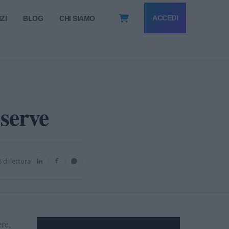
ACCEDI
ZI
BLOG
CHI SIAMO
 serve
5 di lettura
re,