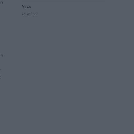
to
News
48 articoli
ne.
-
o