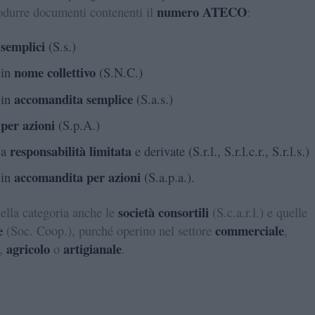
numero ATECO
odurre documenti contenenti il
:
 semplici
(S.s.)
nome collettivo
in
(S.N.C.)
accomandita semplice
in
(S.a.s.)
 per azioni
(S.p.A.)
responsabilità limitata
a
e derivate (S.r.l., S.r.l.c.r., S.r.l.s.)
accomandita per azioni
in
(S.a.p.a.).
società consortili
ella categoria anche le
(S.c.a.r.l.) e quelle
e
commerciale
(Soc. Coop.), purché operino nel settore
,
agricolo
artigianale
,
o
.