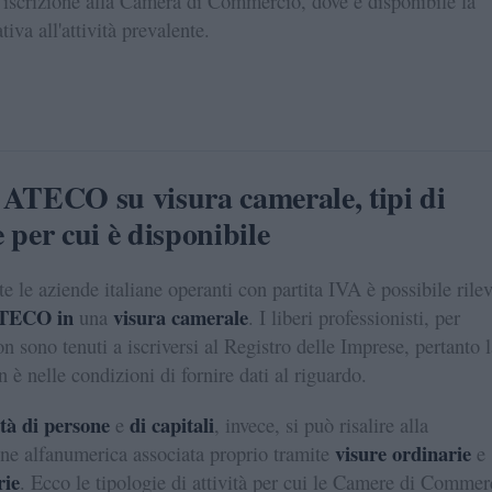
l'iscrizione alla Camera di Commercio, dove è disponibile la
ativa all'attività prevalente.
 ATECO su visura camerale, tipi di
 per cui è disponibile
te le aziende italiane operanti con partita IVA è possibile rile
ATECO in
visura camerale
una
. I liberi professionisti, per
n sono tenuti a iscriversi al Registro delle Imprese, pertanto l
 è nelle condizioni di fornire dati al riguardo.
età di persone
di capitali
e
, invece, si può risalire alla
visure ordinarie
e alfanumerica associata proprio tramite
e
rie
. Ecco le tipologie di attività per cui le Camere di Commer