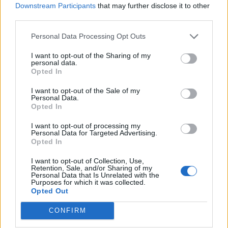
15.21 euro +IVA 22%
Downstream Participants
that may further disclose it to other
third parties.
Acquista il fascicolo storico Società
Personal Data Processing Opt Outs
di Persone
I want to opt-out of the Sharing of my
personal data.
Opted In
Informazioni precise e aggiornate: richiedi il fascicolo
I want to opt-out of the Sale of my
storico Società di Persone! Cerca l'azienda per cui stai
Personal Data.
cercando informazioni, aggiungi al carrello il fascicolo
Opted In
storico Società di Persone e acquista. Riceverai il tuo
I want to opt-out of processing my
Personal Data for Targeted Advertising.
fascicolo storico Società di Persone online direttamente
Opted In
sulla tua mail in pochi minuti
I want to opt-out of Collection, Use,
Domande Frequenti
Retention, Sale, and/or Sharing of my
Personal Data that Is Unrelated with the
Purposes for which it was collected.
Opted Out
CONFIRM
Che differenza c'è tra visura e fascicolo?