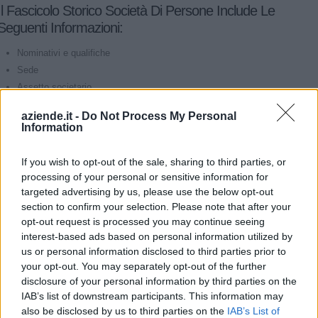
Il Fascicolo Storico Società Di Persone Include Le
Seguenti Informazioni:
Nominativi e qualifiche
Sede
Assetto societario
Iscrizione all'Albo
aziende.it -
Do Not Process My Personal
Partecipazioni in altre società
Information
Visura storica
Enti che detengono il controllo dall'esterno
If you wish to opt-out of the sale, sharing to third parties, or
Ultima rendicontazione
processing of your personal or sensitive information for
Patti sociali
targeted advertising by us, please use the below opt-out
section to confirm your selection. Please note that after your
Pratiche depositate ma non ancora registrate
opt-out request is processed you may continue seeing
Procedure giudiziarie
interest-based ads based on personal information utilized by
us or personal information disclosed to third parties prior to
your opt-out. You may separately opt-out of the further
Prezzo
disclosure of your personal information by third parties on the
IAB’s list of downstream participants. This information may
also be disclosed by us to third parties on the
IAB’s List of