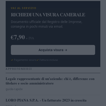
VAI AL SERVIZIO
RICHIEDI UNA VISURA CAMERALE
Documento ufficiale dal Registro delle Imprese,
consegna in pochi minuti via email.
€7,90
+ IVA
Acquista visura →
Pagamento sicuro
Fattura inclusa
APPROFONDISCI
Legale rappresentante di un'azienda: chi è, differenze con
titolare e socio amministratore
guide-rapide
LORO PIANA S.P.A. - Un fatturato 2023 in crescita