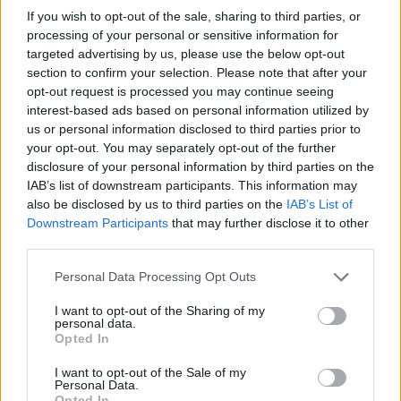
If you wish to opt-out of the sale, sharing to third parties, or
gestione dei rifiuti
, sul sito web de La Contabile,
processing of your personal or sensitive information for
verificando gli obblighi normativi per le diverse imprese
targeted advertising by us, please use the below opt-out
e chiedendo, anche on line, maggiori informazioni agli
section to confirm your selection. Please note that after your
esperti de La Contabile, sempre molto attenti alle
opt-out request is processed you may continue seeing
interest-based ads based on personal information utilized by
esigenze della loro clientela.
us or personal information disclosed to third parties prior to
your opt-out. You may separately opt-out of the further
disclosure of your personal information by third parties on the
IAB’s list of downstream participants. This information may
L’impegno di La Contabile
also be disclosed by us to third parties on the
IAB’s List of
Downstream Participants
that may further disclose it to other
forniture per ufficio
La Contabile non è solo
, ma si
third parties.
distingue per l’offerta di prodotti e servizi che si
Personal Data Processing Opt Outs
valore offerto
caratterizzano per il
. Sempre alla ricerca
delle migliori soluzioni per ogni tipo di richiesta, il team
I want to opt-out of the Sharing of my
personal data.
de La Contabile si approccia al cliente con
Opted In
lungimiranza, cercando di instaurare sempre
I want to opt-out of the Sale of my
relazione duratura
una
. Con professionalità ed
Personal Data.
Opted In