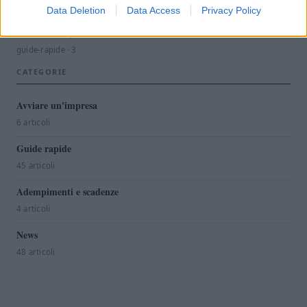
guide-rapide · 10
Data Deletion
Data Access
Privacy Policy
Codici RAE, SAE e Ateco: cosa sono
guide-rapide · 3
CATEGORIE
Avviare un'impresa
6 articoli
Guide rapide
45 articoli
Adempimenti e scadenze
4 articoli
News
48 articoli