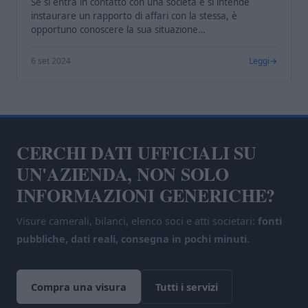
Se si entra in contatto con una società e si intende
instaurare un rapporto di affari con la stessa, è
opportuno conoscere la sua situazione…
6 set 2024
Leggi
CERCHI DATI UFFICIALI SU
UN'AZIENDA, NON SOLO
INFORMAZIONI GENERICHE?
Visure camerali, bilanci, elenco soci e atti societari:
fonti
pubbliche, dati reali, consegna in pochi minuti
.
Compra una visura
Tutti i servizi