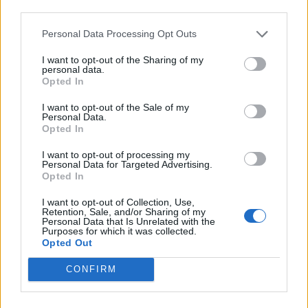
third parties.
Documento ufficiale dal Registro delle Imprese,
consegna in pochi minuti via email.
Personal Data Processing Opt Outs
€7,90
I want to opt-out of the Sharing of my
+ IVA
personal data.
Opted In
Acquista visura →
I want to opt-out of the Sale of my
Personal Data.
Pagamento sicuro
Fattura inclusa
Opted In
APPROFONDISCI
I want to opt-out of processing my
Personal Data for Targeted Advertising.
Opted In
Legale rappresentante di un'azienda: chi è, differenze con
titolare e socio amministratore
I want to opt-out of Collection, Use,
guide-rapide
Retention, Sale, and/or Sharing of my
Personal Data that Is Unrelated with the
Purposes for which it was collected.
LORO PIANA S.P.A. - Un fatturato 2023 in crescita
Opted Out
news · 1
CONFIRM
Come trovare l'elenco soci azienda