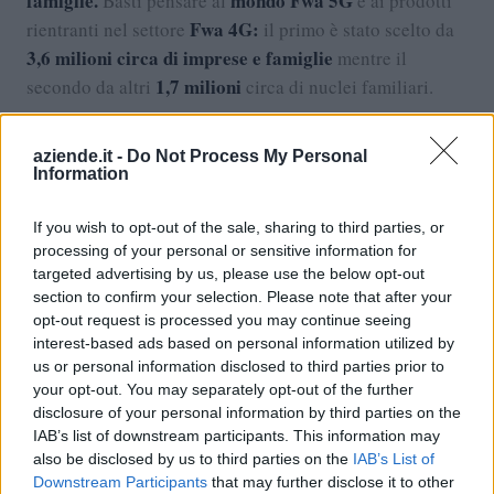
famiglie.
mondo Fwa 5G
Basti pensare al
e ai prodotti
Fwa 4G:
rientranti nel settore
il primo è stato scelto da
3,6 milioni circa di imprese e famiglie
mentre il
1,7 milioni
secondo da altri
circa di nuclei familiari.
Il colosso nato in Gran Bretagna tiene a precisare che il
aziende.it -
Do Not Process My Personal
fatturato 2023
va letto nell'ottica di un cambiamento
Information
della domanda alla quale l’azienda è pronta a
rispondere con servizi attenti e soddisfacenti per
If you wish to opt-out of the sale, sharing to third parties, or
l’utenza. Con questi numeri, secondo il ceo, Vodafone
processing of your personal or sensitive information for
targeted advertising by us, please use the below opt-out
Italia conferma la sua guidance con un buon risultato
section to confirm your selection. Please note that after your
che conta migliorerà in modo costante negli anni
opt-out request is processed you may continue seeing
successivi, nonostante il cambio di guardia previsto nel
interest-based ads based on personal information utilized by
2025.
us or personal information disclosed to third parties prior to
your opt-out. You may separately opt-out of the further
disclosure of your personal information by third parties on the
IAB’s list of downstream participants. This information may
VAI AL SERVIZIO
also be disclosed by us to third parties on the
IAB’s List of
RICHIEDI UNA VISURA CAMERALE
Downstream Participants
that may further disclose it to other