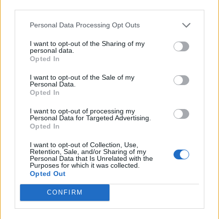
un'integrazione più profonda di questi principi nella
third parties.
loro offerta.
Personal Data Processing Opt Outs
In un contesto di crescente competitività, il confronto
I want to opt-out of the Sharing of my
con concorrenti diretti può offrire ulteriori spunti di
personal data.
Opted In
analisi. Mentre aziende simili operano nel campo,
ognuna con le proprie strategie e linee di prodotto,
I want to opt-out of the Sale of my
Personal Data.
l'approccio di IGO promo si distingue per la
Opted In
focalizzazione sulla qualità
relazioni solide
e su
con i
I want to opt-out of processing my
clienti e fornitori. IGO promo, a differenza di alcuni
Personal Data for Targeted Advertising.
competitor, punta sull’esperienza e sulla fidelizzazione
Opted In
del cliente, cercando di costruire rapporti di lungo
I want to opt-out of Collection, Use,
periodo piuttosto che concentrare gli sforzi
Retention, Sale, and/or Sharing of my
Personal Data that Is Unrelated with the
esclusivamente su vendite a breve termine.
Purposes for which it was collected.
Opted Out
CONFIRM
VAI AL SERVIZIO
RICHIEDI UNA VISURA CAMERALE