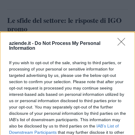
Le sfide del settore: le risposte di IGO
promo
Nonostante i successi, l'azienda non è immune dalle
aziende.it -
Do Not Process My Personal
Information
sfide che caratterizzano il settore. Un tema crescente è
responsabilità sociale delle
rappresentato dalla
If you wish to opt-out of the sale, sharing to third parties, or
imprese
, che richiede un approccio sempre più
processing of your personal or sensitive information for
sostenibile nella produzione degli articoli promozionali.
targeted advertising by us, please use the below opt-out
A questo proposito, IGO promo ha intrapreso un
section to confirm your selection. Please note that after your
opt-out request is processed you may continue seeing
percorso di responsabilità ambientale, investendo in
interest-based ads based on personal information utilized by
pratiche produttive che minimizzano l'impatto
us or personal information disclosed to third parties prior to
ecologico
. Sebbene non tutti i competitor nel settore
your opt-out. You may separately opt-out of the further
abbiano adottato misure simili, è evidente che la
disclosure of your personal information by third parties on the
IAB’s list of downstream participants. This information may
domanda di pratiche sostenibili sta crescendo, e aziende
also be disclosed by us to third parties on the
IAB’s List of
come IGO promo potrebbero trarre vantaggio da
Downstream Participants
that may further disclose it to other