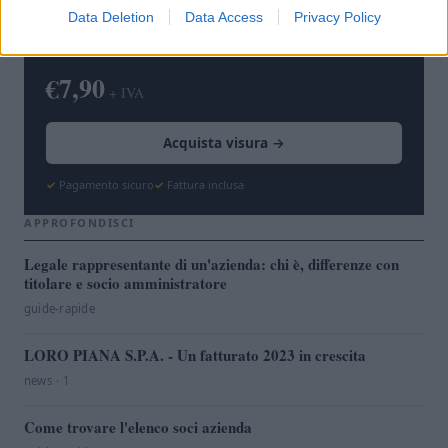
Data Deletion
Data Access
Privacy Policy
Documento ufficiale dal Registro delle Imprese,
consegna in pochi minuti via email.
€7,90
+ IVA
Acquista visura →
Pagamento sicuro
Fattura inclusa
APPROFONDISCI
Legale rappresentante di un'azienda: chi è, differenze con
titolare e socio amministratore
guide-rapide
LORO PIANA S.P.A. - Un fatturato 2023 in crescita
news · 1
Come trovare l'elenco soci azienda