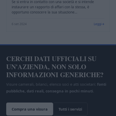
Se si entra in contatto con una società e si intende
instaurare un rapporto di affari con la stessa, è
opportuno conoscere la sua situazione…
6 set 2024
Leggi
CERCHI DATI UFFICIALI SU
UN'AZIENDA, NON SOLO
INFORMAZIONI GENERICHE?
Visure camerali, bilanci, elenco soci e atti societari:
fonti
pubbliche, dati reali, consegna in pochi minuti
.
Compra una visura
Tutti i servizi