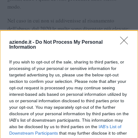
modo.
Nel caso in cui non si addivenisse al risanamento
dell'abuso, dal 2020 le multe sono diventate più elevate:
per le società vanno da 206 a 2064 euro, per le imprese
aziende.it -
Do Not Process My Personal
individuali da 30 a 1548 euro.
Information
La PEC ha una scadenza e necessita di essere rinnovata
If you wish to opt-out of the sale, sharing to third parties, or
periodicamente, pagando i costi per il suo
processing of your personal or sensitive information for
mantenimento.
targeted advertising by us, please use the below opt-out
section to confirm your selection. Please note that after your
Nel caso in cui non si procedesse al rinnovo, la PEC non
opt-out request is processed you may continue seeing
interest-based ads based on personal information utilized by
sarà più abilitata alla ricezione e si potrà incorrere nelle
us or personal information disclosed to third parties prior to
sanzioni amministrative che abbiamo appena citato.
your opt-out. You may separately opt-out of the further
disclosure of your personal information by third parties on the
Per verificare di essere in regola e se si hanno dubbi
IAB’s list of downstream participants. This information may
corretta comunicazione al Registro delle
sulla
also be disclosed by us to third parties on the
IAB’s List of
Imprese
, è possibile eseguire un controllo accedendo al
Downstream Participants
that may further disclose it to other