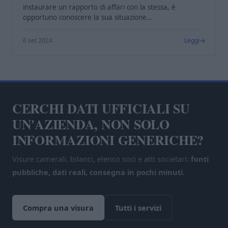
instaurare un rapporto di affari con la stessa, è
opportuno conoscere la sua situazione…
6 set 2024
Leggi
CERCHI DATI UFFICIALI SU
UN'AZIENDA, NON SOLO
INFORMAZIONI GENERICHE?
Visure camerali, bilanci, elenco soci e atti societari:
fonti
pubbliche, dati reali, consegna in pochi minuti
.
Compra una visura
Tutti i servizi