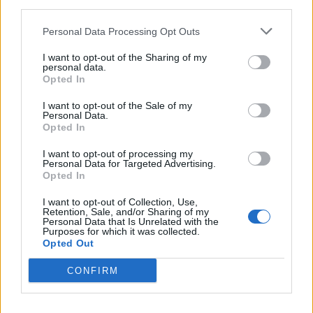
third parties.
proprio cassetto digitale dell'imprenditore, procedendo
con il riconoscimento tramite Spid o CNS e consultando
Personal Data Processing Opt Outs
la documentazione presente.
I want to opt-out of the Sharing of my
personal data.
Qui è possibile trovare una serie di informazioni, come
Opted In
lo statuto societario, il bilancio annuale, la visura
I want to opt-out of the Sale of my
storica o ordinaria e il domicilio digitale della società.
Personal Data.
Opted In
I want to opt-out of processing my
Personal Data for Targeted Advertising.
Opted In
Chi ha la partita Iva deve avere la PEC?
I want to opt-out of Collection, Use,
Retention, Sale, and/or Sharing of my
Personal Data that Is Unrelated with the
Purposes for which it was collected.
munirsi di una PEC
Anche chi ha la partita IVA deve
,
Opted Out
tranne coloro che operano all'interno di un regime
CONFIRM
forfettario e sono esonerati formalmente.
Tuttavia, si tratta di uno strumento estremamente