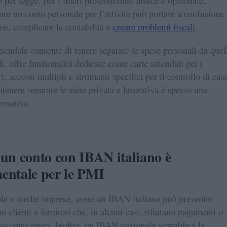
 per legge, per i liberi professionisti invece è opzionale.
sare un conto personale per l’attività può portare a confusione
one, complicare la contabilità e
creare problemi fiscali
.
iendale consente di tenere separate le spese personali da quel
li, offre funzionalità dedicate come carte aziendali per i
i, accessi multipli e strumenti specifici per il controllo di cas
ntenere separate le sfere privata e lavorativa è spesso una
ormativa.
 un conto con IBAN italiano è
entale per le PMI
ole e medie imprese, avere un IBAN italiano può prevenire
 clienti e fornitori che, in alcuni casi, rifiutano pagamenti o
rso conti esteri. Inoltre, un IBAN nazionale semplifica la