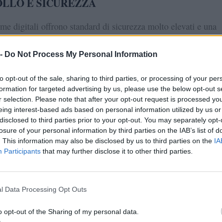
LLO E SICUREZZA
rme digitali offrono standard di sicurezza molto elevati e una
completa dei movimenti in tempo reale. Questo rende più fac
 controllo le finanze aziendali o professionali.
 -
Do Not Process My Personal Information
to opt-out of the sale, sharing to third parties, or processing of your per
formation for targeted advertising by us, please use the below opt-out s
prire un conto online con IBAN italia
r selection. Please note that after your opt-out request is processed y
eing interest-based ads based on personal information utilized by us or
disclosed to third parties prior to your opt-out. You may separately opt-
losure of your personal information by third parties on the IAB’s list of
LIERE IL SERVIZIO GIUSTO
. This information may also be disclosed by us to third parties on the
IA
Participants
that may further disclose it to other third parties.
sso è trovare una banca o un operatore online che offra un co
aliano. È fondamentale valutare costi, commissioni e servizi
 prima di procedere.
l Data Processing Opt Outs
PILAZIONE DELLA RICHIESTA
o opt-out of the Sharing of my personal data.