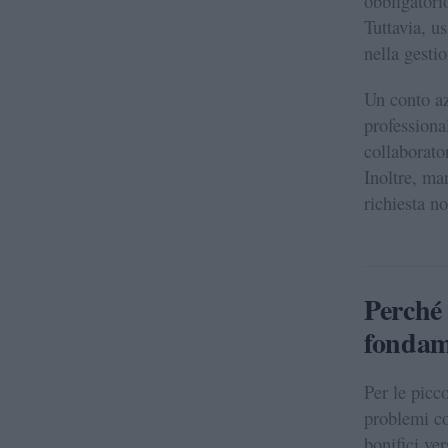
obbligatorio
Tuttavia, u
nella gesti
Un conto az
professiona
collaborator
Inoltre, ma
richiesta n
Perché
fondam
Per le picc
problemi con
bonifici ve