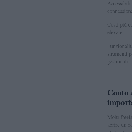
Accessibili
connessione
Costi più c
elevate.
Funzionalit
strumenti p
gestionali.
Conto a
importa
Molti freel
aprire un c