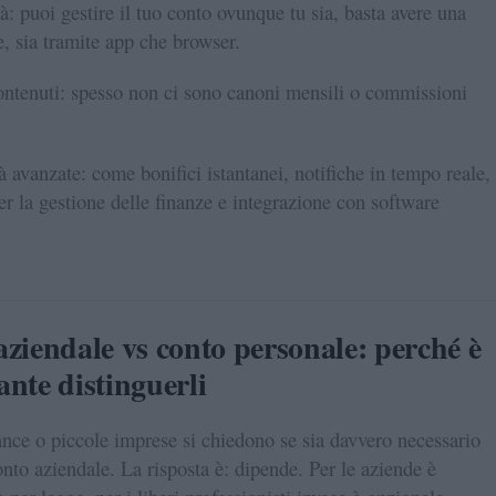
tà: puoi gestire il tuo conto ovunque tu sia, basta avere una
, sia tramite app che browser.
ontenuti: spesso non ci sono canoni mensili o commissioni
à avanzate: come bonifici istantanei, notifiche in tempo reale,
er la gestione delle finanze e integrazione con software
ziendale vs conto personale: perché è
nte distinguerli
ance o piccole imprese si chiedono se sia davvero necessario
onto aziendale. La risposta è: dipende. Per le aziende è