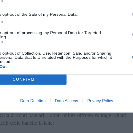
In
elto il fornitore, si compila un modulo con i dati dell’attività
ssione. È importante fornire informazioni corrette per evitare
o opt-out of the Sale of my Personal Data.
In
to opt-out of processing my Personal Data for Targeted
ing.
FICA DELL’IDENTITÀ
In
ranno richiesti documenti come carta d’identità, partita IVA e
o opt-out of Collection, Use, Retention, Sale, and/or Sharing
ersonal Data that Is Unrelated with the Purposes for which it
ni aziendali. Dopo la verifica, il conto viene attivato e diventa
lected.
Out
ativo.
CONFIRM
nze tra conto online e conto tradizional
Data Deletion
Data Access
Privacy Policy
arla di conti bancari, i conti online offrono vantaggi chiari
uelli delle banche fisiche: