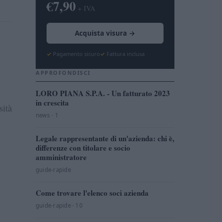
€7,90
+ IVA
Acquista visura →
Pagamento sicuro
Fattura inclusa
APPROFONDISCI
LORO PIANA S.P.A. - Un fatturato 2023
in crescita
sità
news · 1
Legale rappresentante di un'azienda: chi è,
differenze con titolare e socio
amministratore
guide-rapide
Come trovare l'elenco soci azienda
guide-rapide · 10