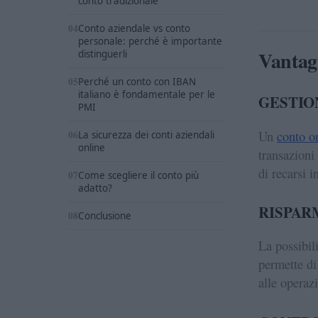
conto tradizionale
Conto aziendale vs conto
personale: perché è importante
Vantagg
distinguerli
Perché un conto con IBAN
italiano è fondamentale per le
GESTIO
PMI
Un
conto o
La sicurezza dei conti aziendali
online
transazioni
di recarsi in
Come scegliere il conto più
adatto?
RISPAR
Conclusione
La possibil
permette di
alle operazi