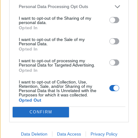
corso dell'anno, il tributo deve essere saldato entro 30
Personal Data Processing Opt Outs
giorni dalla presentazione della domanda.
I want to opt-out of the Sharing of my
personal data.
Opted In
CCIAA
Entro il 15 maggio di ogni anno, tutte le
sono
obbligate a inviare un dettaglio del calcolo alle aziende
I want to opt-out of the Sale of my
Personal Data.
iscritte la Registro delle Imprese e alla REA, con tutti i
Opted In
criteri utili per la quantificazione della somma da
versare in base all'aliquota o in forma fissa per i soggetti
I want to opt-out of processing my
Personal Data for Targeted Advertising.
che abbiamo citato in precedenza.
Opted In
I want to opt-out of Collection, Use,
Il pagamento deve avvenire necessariamente in una sola
Retention, Sale, and/or Sharing of my
soluzione, senza possibilità di rateizzarlo nel tempo,
Personal Data that Is Unrelated with the
Purposes for which it was collected.
compilando manualmente l'F24, inserendo come codice
Opted Out
tributo il 3850 e facendo riferimento all'anno per il
CONFIRM
quale si vuole pagare.
Se il pagamento avviene in ritardo, le aziende sono
Data Deletion
Data Access
Privacy Policy
tenute a un contributo ulteriore chiamato ravvedimento