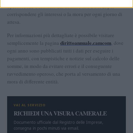
operoso, che è indicato dai codici 3851 e 3852, per
corrispondere gli interessi o la mora per ogni giorno di
attesa.
Per informazioni più dettagliate è possibile visitare
dirittoannuale.camcom
semplicemente la pagina
, dove
ogni anno sono pubblicati tutti i dati per eseguire i
pagamenti, con tempistiche e notizie sul calcolo delle
somme, in modo da evitare errori e il conseguente
ravvedimento operoso, che porta al versamento di una
mora di differente entità.
VAI AL SERVIZIO
RICHIEDI UNA VISURA CAMERALE
Documento ufficiale dal Registro delle Imprese,
consegna in pochi minuti via email.