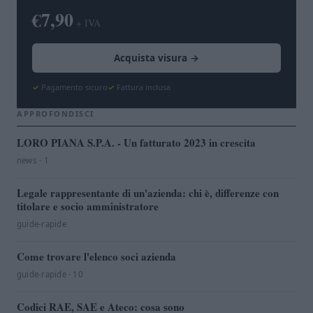
€7,90
+ IVA
Acquista visura →
Pagamento sicuro
Fattura inclusa
APPROFONDISCI
LORO PIANA S.P.A. - Un fatturato 2023 in crescita
news · 1
Legale rappresentante di un'azienda: chi è, differenze con
titolare e socio amministratore
guide-rapide
Come trovare l'elenco soci azienda
guide-rapide · 10
Codici RAE, SAE e Ateco: cosa sono