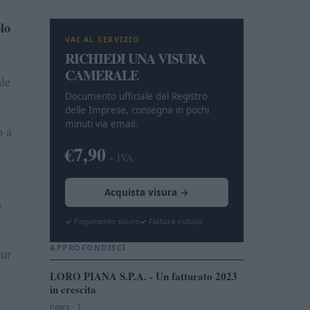
olo
VAI AL SERVIZIO
RICHIEDI UNA VISURA
CAMERALE
ale
Documento ufficiale dal Registro
delle Imprese, consegna in pochi
minuti via email.
o a
€7,90
+ IVA
Acquista visura →
a
Pagamento sicuro
Fattura inclusa
APPROFONDISCI
pur
LORO PIANA S.P.A. - Un fatturato 2023
in crescita
news · 1