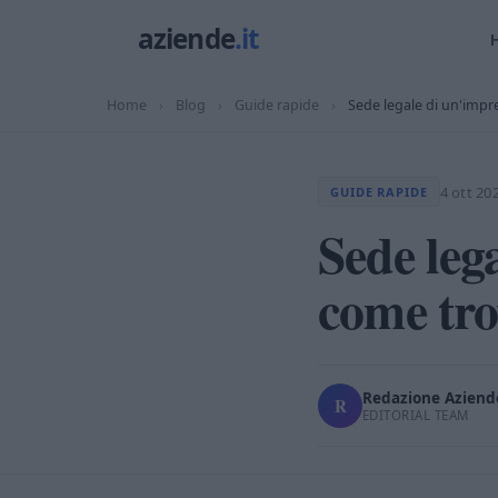
Home
›
Blog
›
Guide rapide
›
Sede legale di un'impre
4 ott 20
GUIDE RAPIDE
Sede leg
come tro
Redazione Aziende
R
EDITORIAL TEAM