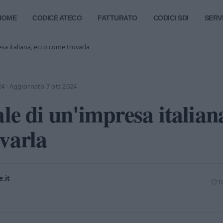
HOME
CODICE ATECO
FATTURATO
CODICI SDI
SERVI
sa italiana, ecco come trovarla
24
·
Aggiornato 7 ott 2024
ale di un'impresa italian
varla
.it
10