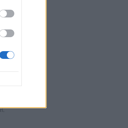
lta
dali
 di
ri,