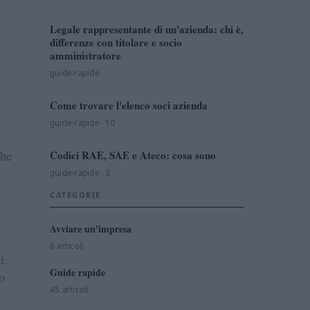
Legale rappresentante di un'azienda: chi è,
differenze con titolare e socio
amministratore
guide-rapide
Come trovare l'elenco soci azienda
guide-rapide · 10
che
Codici RAE, SAE e Ateco: cosa sono
guide-rapide · 3
CATEGORIE
Avviare un'impresa
6 articoli
i.
Guide rapide
o
45 articoli