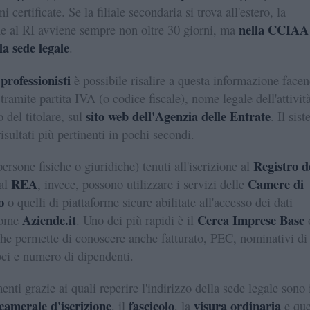
ni certificate. Se la filiale secondaria si trova all'estero, la
nella CCIAA
ne al RI avviene sempre non oltre 30 giorni, ma
 la sede legale
.
 professionisti
è possibile risalire a questa informazione face
tramite partita IVA (o codice fiscale), nome legale dell'attivit
sito web dell'Agenzia delle Entrate
o del titolare, sul
. Il sis
 risultati più pertinenti in pochi secondi.
Registro d
persone fisiche o giuridiche) tenuti all'iscrizione al
REA
Camere di
al
, invece, possono utilizzare i servizi delle
o
o quelli di piattaforme sicure abilitate all'accesso dei dati
Aziende.it
Cerca Imprese Base
come
. Uno dei più rapidi è il
che permette di conoscere anche fatturato, PEC, nominativi di
oci e numero di dipendenti.
nti grazie ai quali reperire l'indirizzo della sede legale sono 
 camerale d'iscrizione
fascicolo
visura ordinaria
, il
, la
e que