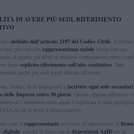
LITÀ DI AVERE PIÙ SEDI, RIFERIMENTO
TIVO
definito dall'articolo 2197 del Codice Civile
uanto
, il titolare
rappresentanza stabile
vviare più sedi con
(ossia con una
rado di gestire gli affari in maniera continuativa) entro i conf
esplicito riferimento sull'atto costitutivo
eve farne
. Tale
ussiste anche per sedi legali ubicate all'estero.
iscrivere ogni sede secondari
ore, inoltre, deve impegnarsi a
ro delle Imprese entro 30 giorni
. Quanto appena affermato v
Camera di Commercio nella quale è registrata la sede principal
CCIAA in cui si trova il distaccamento.
rappresentante
firma
timo caso il
provvede all'apposizione di
digitale
disposizioni AgID
o
, purché in linea con le
per le