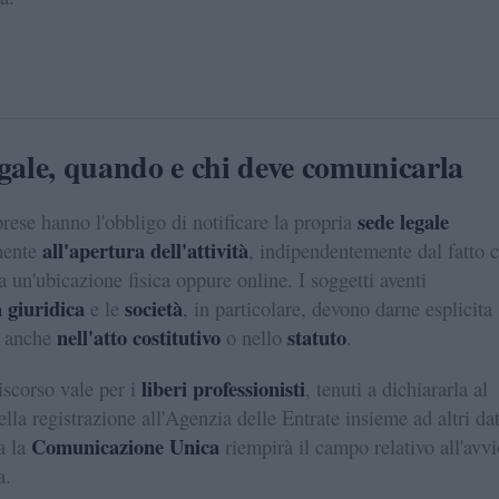
gale, quando e chi deve comunicarla
sede legale
prese hanno l'obbligo di notificare la propria
all'apertura dell'attività
mente
, indipendentemente dal fatto 
a un'ubicazione fisica oppure online. I soggetti aventi
 giuridica
società
e le
, in particolare, devono darne esplicita
nell'atto costitutivo
statuto
e anche
o nello
.
liberi professionisti
iscorso vale per i
, tenuti a dichiararla al
la registrazione all'Agenzia delle Entrate insieme ad altri dat
Comunicazione Unica
a la
riempirà il campo relativo all'avvi
a.