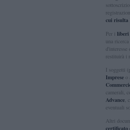
sottoscrizio
registrazio
cui risulta
liberi
Per i
una ricerca 
d'interesse 
restituirà i
I soggetti (
Imprese
o 
Commerci
camerali, 
Advance
, 
eventuali s
Altri docume
certificato