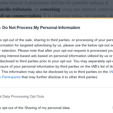
ena elencati il proprietario dell'attività potrebbe indicare il
icilio tributario
coworking
, un
(ossia una struttura condivis
 di un commercialista
. È la situazione tipica, per esempio, de
ditta individuale
per la
o dell'e-commerce, che spesso non
 -
Do Not Process My Personal Information
no di locali appositamente dedicati alla gestione dell'impres
lizzare uno spazio flessibile.
to opt-out of the sale, sharing to third parties, or processing of your per
formation for targeted advertising by us, please use the below opt-out s
r selection. Please note that after your opt-out request is processed y
eing interest-based ads based on personal information utilized by us or
disclosed to third parties prior to your opt-out. You may separately opt-
losure of your personal information by third parties on the IAB’s list of
erativa, legale e amministrativa: le
. This information may also be disclosed by us to third parties on the
IA
Participants
that may further disclose it to other third parties.
nze
 frequente coincidono in tutto o in parte, esistono degli eleme
l Data Processing Opt Outs
one riguardo alle sedi in oggetto. Conoscerli è importante per
documentazione
correttamente la
di avvio, sapere dove pagare
o opt-out of the Sharing of my personal data.