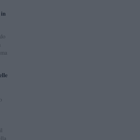
 in
ndo
à
tema
elle
o
il
lla