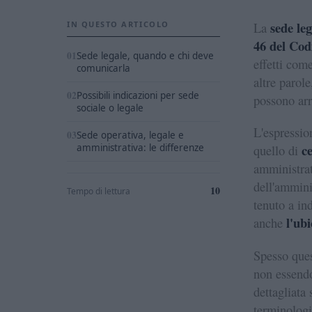
sede leg
IN QUESTO ARTICOLO
La
46 del Cod
Sede legale, quando e chi deve
effetti com
comunicarla
altre parole
Possibili indicazioni per sede
possono arr
sociale o legale
L'espressi
Sede operativa, legale e
ce
amministrativa: le differenze
quello di
amministrat
dell'amminis
10
Tempo di lettura
tenuto a in
l'ub
anche
Spesso que
non essendo
dettagliata 
terminologi