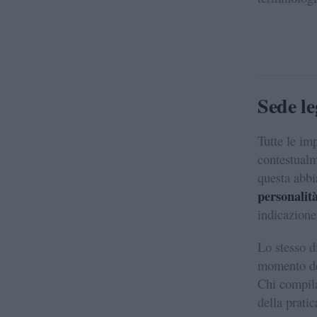
Sede le
Tutte le im
contestual
questa abbi
personalità
indicazion
Lo stesso d
momento del
Chi compil
della pratic