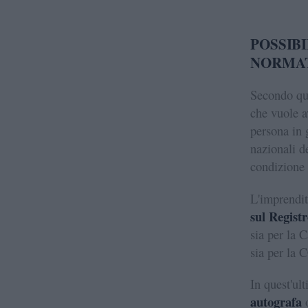
POSSIBI
NORMA
Secondo q
che vuole a
persona in g
nazionali d
condizione s
L'imprendit
sul Regist
sia per la 
sia per la 
In quest'ul
autografa