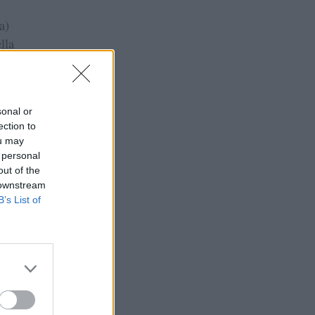
a)
lla
a ma
sonal or
ection to
ou may
 personal
out of the
 downstream
B’s List of
nti
 le