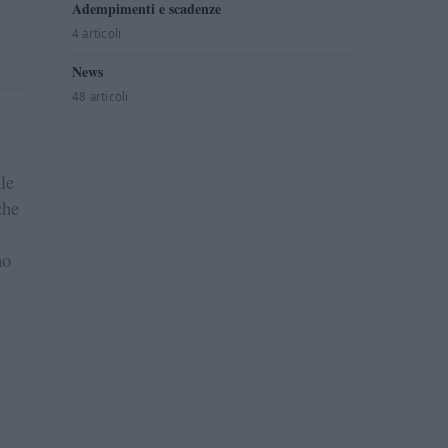
Adempimenti e scadenze
4 articoli
News
48 articoli
ale
che
mo