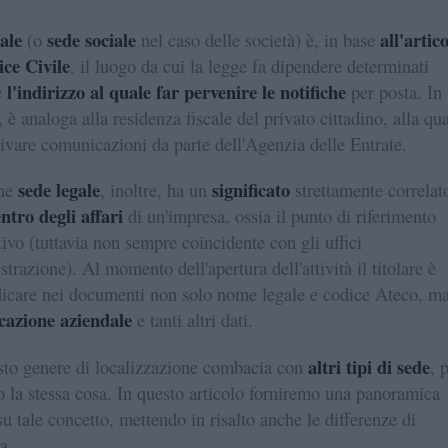
ale
sede sociale
all'artic
(o
nel caso delle società) è, in base
ice Civile
, il luogo da cui la legge fa dipendere determinati
l'indirizzo al quale far pervenire le notifiche
e
per posta. In
, è analoga alla residenza fiscale del privato cittadino, alla qu
ivare comunicazioni da parte dell'Agenzia delle Entrate.
sede legale
significato
one
, inoltre, ha un
strettamente correlat
ntro degli affari
di un'impresa, ossia il punto di riferimento
ivo (tuttavia non sempre coincidente con gli uffici
trazione). Al momento dell'apertura dell'attività il titolare è
dicare nei documenti non solo nome legale e codice Ateco, m
icazione aziendale
e tanti altri dati.
altri tipi di sede
sto genere di localizzazione combacia con
, 
 la stessa cosa. In questo articolo forniremo una panoramica
su tale concetto, mettendo in risalto anche le differenze di
a.