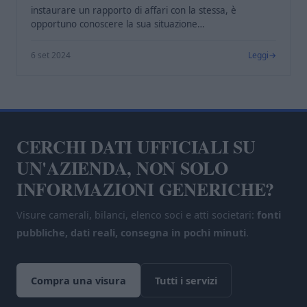
instaurare un rapporto di affari con la stessa, è
opportuno conoscere la sua situazione…
6 set 2024
Leggi
CERCHI DATI UFFICIALI SU
UN'AZIENDA, NON SOLO
INFORMAZIONI GENERICHE?
Visure camerali, bilanci, elenco soci e atti societari:
fonti
pubbliche, dati reali, consegna in pochi minuti
.
Compra una visura
Tutti i servizi