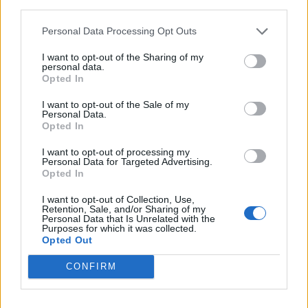
third parties.
Una volta ottenuto, il codice REA compare in diversi
Personal Data Processing Opt Outs
documenti ufficiali. Sapere dove cercarlo ti farà
risparmiare tempo prezioso quando ne avrai bisogno per
I want to opt-out of the Sharing of my
personal data.
pratiche commerciali o finanziarie.
Opted In
I want to opt-out of the Sale of my
DOCUMENTI UFFICIALI CONTENENTI IL
Personal Data.
REA
Opted In
I want to opt-out of processing my
Certificato camerale
: È il documento principale che
Personal Data for Targeted Advertising.
Opted In
attesta l'iscrizione al REA. Contiene tutte le
informazioni dell'impresa, compreso il numero REA ben
I want to opt-out of Collection, Use,
Retention, Sale, and/or Sharing of my
visibile in prima pagina.
Personal Data that Is Unrelated with the
Purposes for which it was collected.
Opted Out
Visura camerale
: Versione semplificata del certificato,
disponibile anche online, dove il codice REA appare
CONFIRM
nelle prime righe insieme ai dati identificativi.