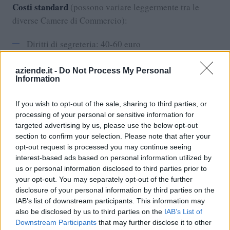
Costi standard
(possono variare leggermente tra le
diverse Camere di Commercio):
Diritti di segreteria: 40-60 euro
Imposta di bollo: 16 euro
aziende.it -
Do Not Process My Personal
Contributo per il Fondo sviluppo PMI: 50-100 euro
Information
(a seconda della forma giuridica)
If you wish to opt-out of the sale, sharing to third parties, or
processing of your personal or sensitive information for
Tempi di rilascio
:
targeted advertising by us, please use the below opt-out
section to confirm your selection. Please note that after your
Domanda online: 3-5 giorni lavorativi
opt-out request is processed you may continue seeing
Domanda cartacea: 7-10 giorni lavorativi
interest-based ads based on personal information utilized by
us or personal information disclosed to third parties prior to
Periodi di alta richiesta: fino a 15 giorni lavorativi
your opt-out. You may separately opt-out of the further
disclosure of your personal information by third parties on the
IAB’s list of downstream participants. This information may
also be disclosed by us to third parties on the
IAB’s List of
Dove trovare il proprio codice REA?
Downstream Participants
that may further disclose it to other