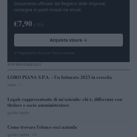
Documento ufficiale dal Registro delle Imprese,
consegna in pochi minuti via email.
€7,90
+ IVA
Acquista visura →
Pagamento sicuro
Fattura inclusa
APPROFONDISCI
LORO PIANA S.P.A. - Un fatturato 2023 in crescita
news · 1
Legale rappresentante di un'azienda: chi è, differenze con
titolare e socio amministratore
guide-rapide
Come trovare l'elenco soci azienda
guide-rapide · 10