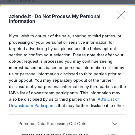
PERCHÉ SCEGLIERE BASILE
aziende.it -
Do Not Process My Personal
INTERNATIONAL LEGAL FIRM?
Information
Il caso sopra riportato è solo uno dei tanti esempi di
If you wish to opt-out of the sale, sharing to third parties, or
processing of your personal or sensitive information for
successo ottenuti grazie a un approccio mirato e
targeted advertising by us, please use the below opt-out
all’esperienza consolidata di Basile International Legal
section to confirm your selection. Please note that after your
Firm. Specializzato nel recupero crediti internazionale,
opt-out request is processed you may continue seeing
lo studio offre un servizio altamente personalizzato,
interest-based ads based on personal information utilized by
operando con una formula "We Win, No Fee", che tutela
us or personal information disclosed to third parties prior to
your opt-out. You may separately opt-out of the further
il cliente da costi inutili. Inoltre, la competenza del team
disclosure of your personal information by third parties on the
legale e la conoscenza approfondita delle normative
IAB’s list of downstream participants. This information may
internazionali permettono di affrontare anche i casi più
also be disclosed by us to third parties on the
IAB’s List of
complessi con elevata probabilità di successo.
Downstream Participants
that may further disclose it to other
third parties.
Se la tua azienda ha crediti insoluti all’estero, non
Personal Data Processing Opt Outs
attendere oltre: affidati a un partner affidabile e
I want to opt-out of the Sharing of my