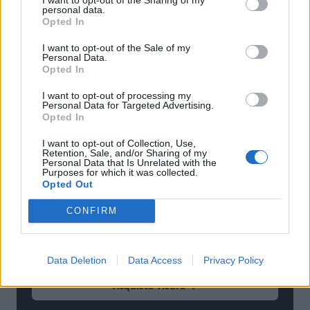
competente come Basile International Legal Firm per
personal data.
proteggere il tuo business e garantirti la serenità
Opted In
finanziaria di cui hai bisogno. Grazie alla loro
I want to opt-out of the Sale of my
esperienza e al metodo collaudato, potrai affrontare il
Personal Data.
Opted In
recupero crediti internazionale con la certezza di avere
al tuo fianco un team di esperti pronti a supportarti in
I want to opt-out of processing my
Personal Data for Targeted Advertising.
ogni fase del processo.
Opted In
I want to opt-out of Collection, Use,
Retention, Sale, and/or Sharing of my
Personal Data that Is Unrelated with the
VAI AL SERVIZIO
Purposes for which it was collected.
RICHIEDI UNA VISURA CAMERALE
Opted Out
Documento ufficiale dal Registro delle Imprese,
CONFIRM
consegna in pochi minuti via email.
€7,90
+ IVA
Data Deletion
Data Access
Privacy Policy
Acquista visura →