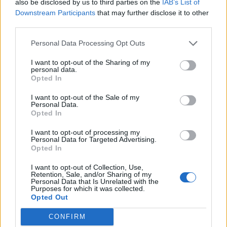
also be disclosed by us to third parties on the
IAB’s List of
per dipendente, nella distribuzione anche 500mila,
Downstream Participants
that may further disclose it to other
nell'industria 150-300mila)
third parties.
Crescita rispetto agli anni precedenti
: guarda i
Personal Data Processing Opt Outs
bilanci di 3 anni e vedi il trend
I want to opt-out of the Sharing of my
Fatturato vs utile
: un'azienda che fattura 2 milioni
personal data.
Opted In
ma fa 10.000 € di utile è molto diversa da una che
fattura 2 milioni e ne fa 400.000
I want to opt-out of the Sale of my
Personal Data.
Opted In
I want to opt-out of processing my
Personal Data for Targeted Advertising.
Fatturato in crescita o in declino: come
Opted In
si vede
I want to opt-out of Collection, Use,
Retention, Sale, and/or Sharing of my
Per capire se un'azienda sta crescendo serve guardare
Personal Data that Is Unrelated with the
Purposes for which it was collected.
almeno 3 anni di bilancio. Su Aziende.it puoi richiedere
Opted Out
i bilanci di più anni e confrontarli. I pattern tipici:
CONFIRM