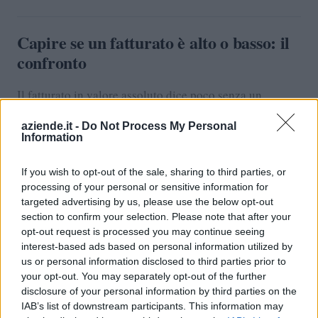
Capire se un fatturato è alto o basso: il
confronto
Il fatturato in valore assoluto dice poco senza un
confronto. 500.000 € all'anno sono tanti per una micro-
aziende.it -
Do Not Process My Personal
impresa di servizi, pochi per un'industria manifatturiera,
Information
ridicoli per una catena di distribuzione.
If you wish to opt-out of the sale, sharing to third parties, or
I metri di confronto utili:
processing of your personal or sensitive information for
targeted advertising by us, please use the below opt-out
Fatturato medio del settore
: alcuni studi di settore
section to confirm your selection. Please note that after your
(Istat, associazioni di categoria) pubblicano i valori
opt-out request is processed you may continue seeing
interest-based ads based on personal information utilized by
tipici
us or personal information disclosed to third parties prior to
Fatturato per dipendente
: ricavi / numero
your opt-out. You may separately opt-out of the further
disclosure of your personal information by third parties on the
dipendenti. Gli ordini di grandezza cambiano tanto
IAB’s list of downstream participants. This information may
da settore a settore (nella consulenza 100-200mila