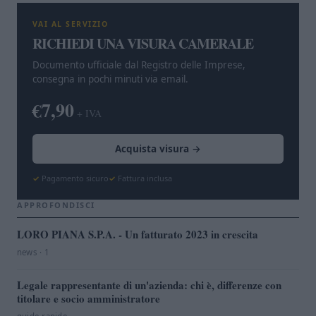
VAI AL SERVIZIO
RICHIEDI UNA VISURA CAMERALE
Documento ufficiale dal Registro delle Imprese,
consegna in pochi minuti via email.
€7,90
+ IVA
Acquista visura →
Pagamento sicuro
Fattura inclusa
APPROFONDISCI
LORO PIANA S.P.A. - Un fatturato 2023 in crescita
news · 1
Legale rappresentante di un'azienda: chi è, differenze con
titolare e socio amministratore