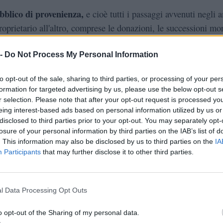
bblico di provenienza,
e cioè tutti i passaggi avvenuti negli a
roprietario all'altro, comprese le donazioni, le successioni mor
 ovviamente le compravendite, con l'indicazione del notaio
 -
Do Not Process My Personal Information
enza di trascrizioni
che specificano i passaggi di proprietà
to opt-out of the sale, sharing to third parties, or processing of your per
formation for targeted advertising by us, please use the below opt-out s
li iscrizioni di ipoteche,
che rappresentano il motivo princip
r selection. Please note that after your opt-out request is processed y
viene fatta richiesta della visura.
eing interest-based ads based on personal information utilized by us or
disclosed to third parties prior to your opt-out. You may separately opt-
losure of your personal information by third parties on the IAB’s list of
. This information may also be disclosed by us to third parties on the
IA
pocatastale,
Participants
that may further disclose it to other third parties.
infatti, si rivela essenziale quando si ha bisogno 
li atti di natura volontaria o pregiudizievole che gravano su u
l Data Processing Opt Outs
 esempio: se Caio è interessato a un immobile e vuole
o opt-out of the Sharing of my personal data.
, per capire se il bene è libero da gravami può richiedere ques