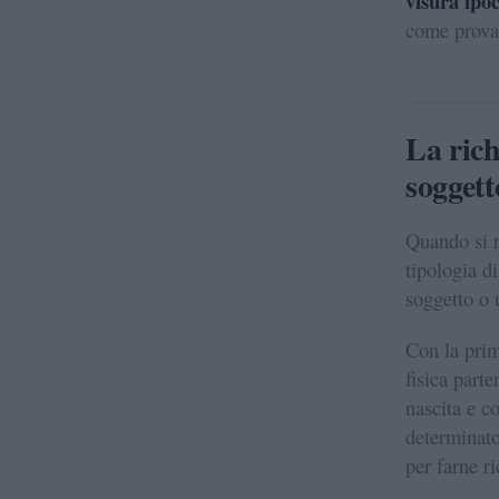
visura ipo
come prova
La rich
soggett
Quando si r
tipologia di
soggetto o 
Con la prim
fisica part
nascita e co
determinato
per farne ri