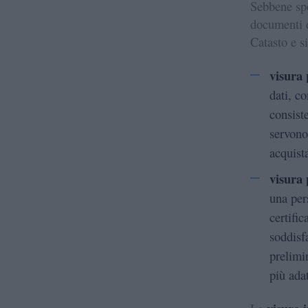
Sebbene sp
documenti d
Catasto e si
visura
dati, co
consist
servono
acquist
visura 
una per
certifi
soddisf
prelimi
più ada