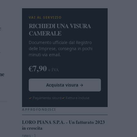
VAI AL SERVIZIO
RICHIEDI UNA VISURA
e
CAMERALE
Documento ufficiale dal Registro
delle Imprese, consegna in pochi
o
minuti via email.
€7,90
+ IVA
he
Acquista visura →
Pagamento sicuro
Fattura inclusa
APPROFONDISCI
LORO PIANA S.P.A. - Un fatturato 2023
in crescita
news · 1