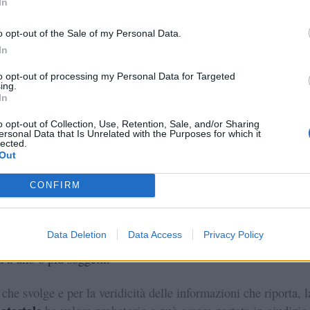
In
 e capire se il venditore gli ha mentito o se può procedere con
o opt-out of the Sale of my Personal Data.
In
le informazioni che si possono ottenere riguardano la presenz
to opt-out of processing my Personal Data for Targeted
ing.
In
zioni:
si tratta di atti che trasferiscono diritti reali su immobili
o opt-out of Collection, Use, Retention, Sale, and/or Sharing
etto all’altro, come successioni, compravendite, donazioni,
ersonal Data that Is Unrelated with the Purposes for which it
lected.
menti etc.
Out
ioni:
che indicano le modifiche che riguardano trascrizioni e
CONFIRM
oni che sono state presentate precedentemente, come ad esemp
 a cancellazioni di ipoteche
Data Deletion
Data Access
Privacy Policy
ni:
che comprendono gli atti stipulati per dare un immobile a
a a uno o più soggetti.
 che svolge e per la veridicità delle informazioni che riporta, l