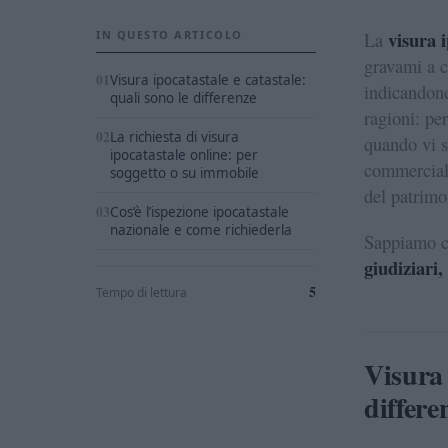
visura 
IN QUESTO ARTICOLO
La
gravami a c
Visura ipocatastale e catastale:
indicandone
quali sono le differenze
ragioni: pe
La richiesta di visura
quando vi s
ipocatastale online: per
commerciali
soggetto o su immobile
del patrimo
Cos’è l’ispezione ipocatastale
nazionale e come richiederla
Sappiamo ch
giudiziari, 
5
Tempo di lettura
Visura 
differe