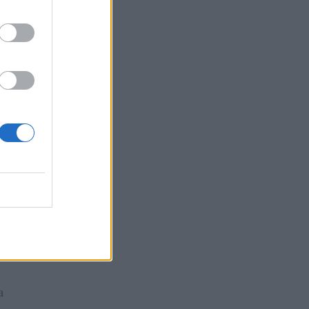
a
 da
io,
a