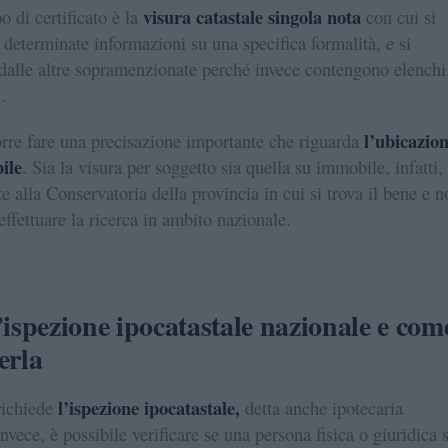
visura catastale singola nota
o di certificato è la
con cui si
 determinate informazioni su una specifica formalità, e si
 dalle altre sopramenzionate perché invece contengono elenchi
.
l’ubicazio
orre fare una precisazione importante che riguarda
ile
. Sia la visura per soggetto sia quella su immobile, infatti,
e alla Conservatoria della provincia in cui si trova il bene e n
effettuare la ricerca in ambito nazionale.
’ispezione ipocatastale nazionale e com
erla
l’ispezione ipocatastale,
richiede
detta anche ipotecaria
nvece, è possibile verificare se una persona fisica o giuridica 