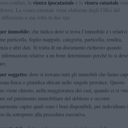
visura ipocatastale
visura catastale
esso confusi, la
e la
son
iversi. La visura catastale viene elaborata dagli Uffici del
 differenzia a sua volta in due tipi:
 per immobile:
che indica dove si trova l’immobile e i relativi
me particella, foglio mappale, categoria, particella, rendita,
enza e altri dati. Si tratta di un documento richiesto quando
 informazioni relative a un bene determinato perché lo si deve
are;
per soggetto:
dove si trovano tutti gli immobili che fanno cap
sona fisica o giuridica ubicati nelle singole province. Questo
cato viene chiesto, nella maggioranza dei casi, quando ci si vuo
are sul patrimonio immobiliare del debitore e occorre
narmente capire quali sono i beni disponibili, per individuare i
tto da sottoporre alla procedura esecutiva.