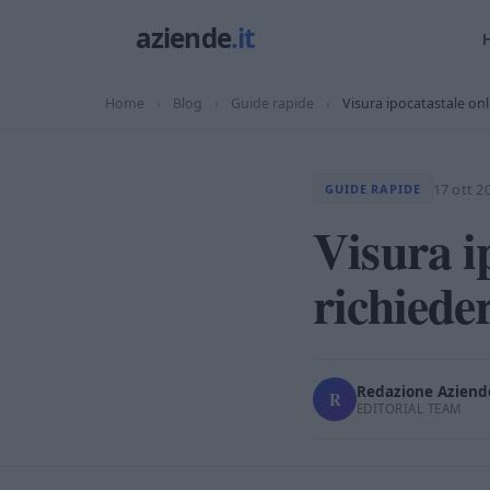
Home
›
Blog
›
Guide rapide
›
Visura ipocatastale onl
17 ott 2
GUIDE RAPIDE
Visura i
richiede
Redazione Aziende
R
EDITORIAL TEAM