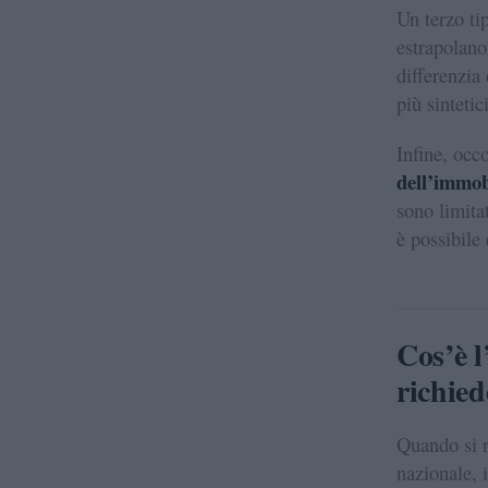
Un terzo tip
estrapolano
differenzia
più sintetici
Infine, occ
dell’immob
sono limitat
è possibile 
Cos’è l
richied
Quando si 
nazionale, i