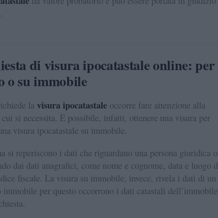
catastale
ha valore probatorio e può essere portata in giudizio
.
iesta di visura ipocatastale online: per
o o su immobile
visura ipocatastale
ichiede la
occorre fare attenzione alla
 cui si necessita. È possibile, infatti, ottenere una visura per
una visura ipocatastale su immobile.
a si reperiscono i dati che riguardano una persona giuridica o
endo dai dati anagrafici, come nome e cognome, data e luogo d
dice fiscale. La visura su immobile, invece, rivela i dati di un
 immobile per questo occorrono i dati catastali dell’immobile
chiesta.