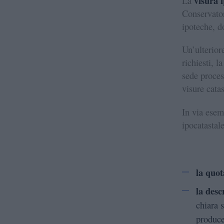
visura i
La
Conservator
ipoteche, d
Un’ulteriore
richiesti, l
sede proces
visure catas
In via esem
ipocatastale
la quot
la desc
chiara s
produc