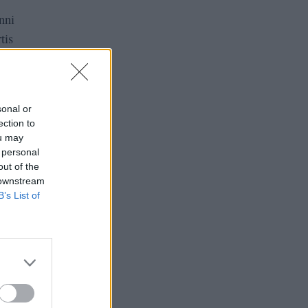
nni
tis
sonal or
ection to
e
ou may
 personal
out of the
 downstream
B’s List of
di
n
to