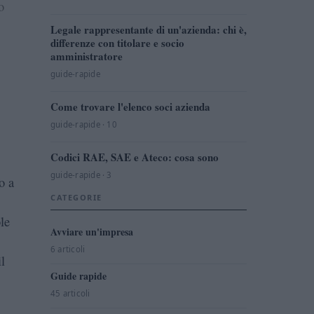
o
Legale rappresentante di un'azienda: chi è,
differenze con titolare e socio
amministratore
guide-rapide
Come trovare l'elenco soci azienda
guide-rapide · 10
Codici RAE, SAE e Ateco: cosa sono
guide-rapide · 3
o a
CATEGORIE
le
Avviare un'impresa
6 articoli
l
Guide rapide
45 articoli