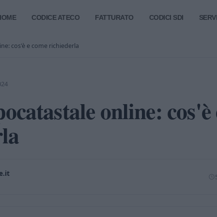
HOME
CODICE ATECO
FATTURATO
CODICI SDI
SERVI
ine: cos'è e come richiederla
024
pocatastale online: cos'è
rla
.it