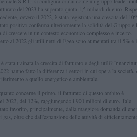
rciale S.R.L. si configura ormai come un gruppo leader mul
fatturato del 2023 ha superato quota 1,5 miliardi di euro. Rispe
ecedente, ovvero il 2022, è stata registrata una crescita del 10
ltato positivo conferma ulteriormente la solidità del Gruppo e 
à di crescere in un contesto economico complesso e incerto.
petto al 2022 gli utili netti di Egea sono aumentati tra il 5% e i
 stata trainata la crescita di fatturato e degli utili? Innanzitut
2022 hanno fatto la differenza i settori in cui opera la società,
 riferimento a quello energetico e ambientale.
 quanto concerne il primo, il fatturato di questo ambito è
nel 2023, del 12%, raggiungendo i 900 milioni di euro. Tale
 stato favorito, principalmente, dalla maggiore domanda di ene
di gas, oltre che dall'espansione delle attività di efficientament