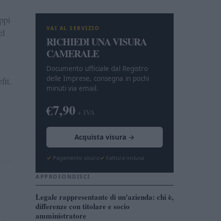
ppi
VAI AL SERVIZIO
el
RICHIEDI UNA VISURA
CAMERALE
Documento ufficiale dal Registro
delle Imprese, consegna in pochi
fit.
minuti via email.
€7,90
+ IVA
Acquista visura →
Pagamento sicuro
Fattura inclusa
:
APPROFONDISCI
Legale rappresentante di un'azienda: chi è,
differenze con titolare e socio
amministratore