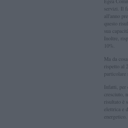
Egea Comme
servizi. Il 
all'anno pr
questo risu
sua capacit
Inoltre, ris
10%.
Ma da cosa è
rispetto al 
particolare
Infatti, per
cresciuto, 
risultato è
elettrica e 
energetico.