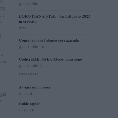
ti-
guide-rapide
tto
% e
LORO PIANA S.P.A. - Un fatturato 2023
la
in crescita
news · 1
l
Come trovare l'elenco soci azienda
guide-rapide · 10
to,
Codici RAE, SAE e Ateco: cosa sono
 con
guide-rapide · 3
CATEGORIE
Avviare un'impresa
rgia
6 articoli
o
Guide rapide
45 articoli