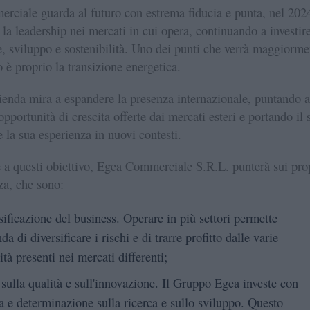
ciale guarda al futuro con estrema fiducia e punta, nel 2024
 la leadership nei mercati in cui opera, continuando a investire
, sviluppo e sostenibilità. Uno dei punti che verrà maggiorme
o è proprio la transizione energetica.
azienda mira a espandere la presenza internazionale, puntando a
opportunità di crescita offerte dai mercati esteri e portando il 
la sua esperienza in nuovi contesti.
e a questi obiettivo, Egea Commerciale S.R.L. punterà sui pro
rza, che sono:
rsificazione del business. Operare in più settori permette
nda di diversificare i rischi e di trarre profitto dalle varie
ità presenti nei mercati differenti;
s sulla qualità e sull'innovazione. Il Gruppo Egea investe con
a e determinazione sulla ricerca e sullo sviluppo. Questo