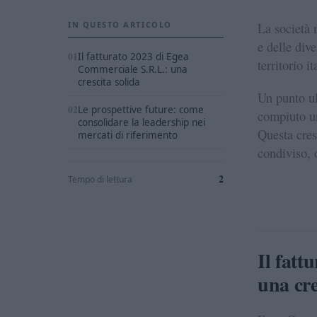
IN QUESTO ARTICOLO
La società 
e delle dive
Il fatturato 2023 di Egea
territorio i
Commerciale S.R.L.: una
crescita solida
Un punto ul
Le prospettive future: come
compiuto un
consolidare la leadership nei
Questa cres
mercati di riferimento
condiviso, o
2
Tempo di lettura
Il fatt
una cre