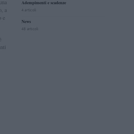
 una
Adempimenti e scadenze
o, a
4 articoli
o e
News
48 articoli
è
nti