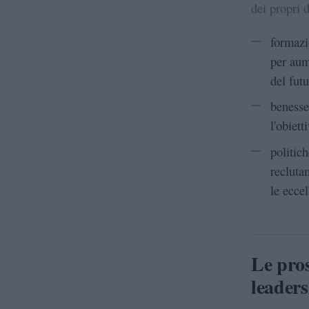
dei propri d
formazi
per aum
del futu
benesse
l'obiett
politic
reclutam
le ecce
Le pros
leaders