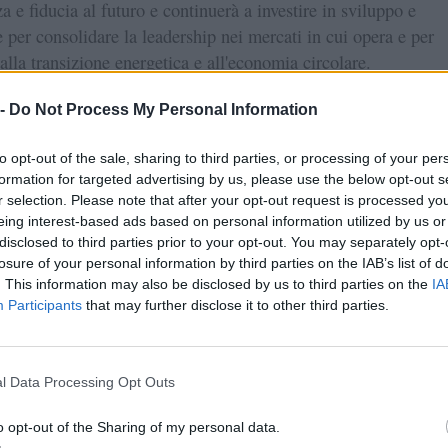
a e fiducia al futuro e continuerà a investire in sviluppo e
 per consolidare la leadership nei mercati in cui opera e per
alla transizione energetica e all'economia circolare.
 -
Do Not Process My Personal Information
a nel 2023 di Egea Commerciale è dovuta anche al
to opt-out of the sale, sharing to third parties, or processing of your per
nto dell'organico
formation for targeted advertising by us, please use the below opt-out s
r selection. Please note that after your opt-out request is processed y
eing interest-based ads based on personal information utilized by us or
gea deve parte della crescita di fatturato e utili del 2023 anch
disclosed to third parties prior to your opt-out. You may separately opt-
 del proprio organico, che rispetto al 2022 è salito del 5%.
losure of your personal information by third parties on the IAB’s list of
, l'azienda conta ben 7.500 dipendenti, dato che evidenzia
. This information may also be disclosed by us to third parties on the
IA
a del capitale umano e il suo ruolo nella crescita e nel succes
Participants
that may further disclose it to other third parties.
.
l'anno precedente, quindi, l'incremento di dipendenti è stato di
l Data Processing Opt Outs
Questo trend positivo è dovuto a diversi fattori, come:
o opt-out of the Sharing of my personal data.