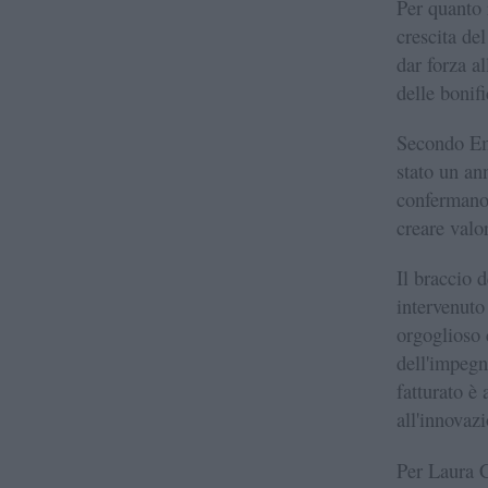
Per quanto 
crescita de
dar forza al
delle bonif
Secondo Ema
stato un ann
confermano 
creare valor
Il braccio 
intervenuto
orgoglioso 
dell'impegno
fatturato è 
all'innovazi
Per Laura C