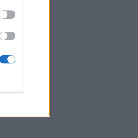
più
e
, ha
lla
i
e