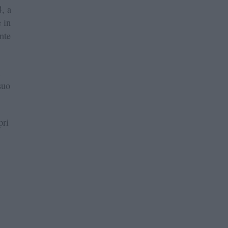
, a
 in
nte
suo
pri