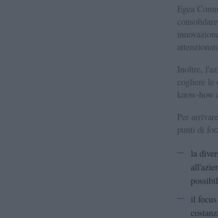
Egea Commer
consolidare
innovazione
attenzionat
Inoltre, l'
cogliere le 
know-how e 
Per arrivar
punti di fo
la dive
all'azie
possibil
il focu
costanz