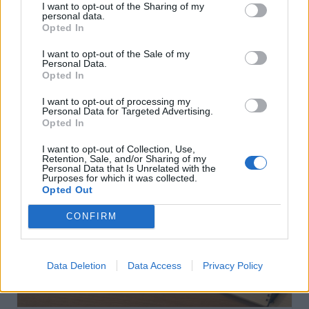
I want to opt-out of the Sharing of my
La trasformazione digitale rappresenta oggi uno dei
personal data.
Opted In
fattori più determinanti per il successo e la
sopravvivenza delle imprese nel mercato italiano. Le
I want to opt-out of the Sale of my
aziende che abbracciano quest…
Personal Data.
Opted In
12 nov 2025
Leggi
I want to opt-out of processing my
Personal Data for Targeted Advertising.
Opted In
I want to opt-out of Collection, Use,
Retention, Sale, and/or Sharing of my
Personal Data that Is Unrelated with the
Purposes for which it was collected.
Opted Out
CONFIRM
Data Deletion
Data Access
Privacy Policy