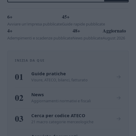
6+
45+
Avviare un'impresa pubblicate
Guide rapide pubblicate
4+
48+
Aggiornato
Adempimenti e scadenze pubblicate
News pubblicate
August 2026
INIZIA DA QUI
01
Guide pratiche
→
Visure, ATECO, bilanci, fatturato
02
News
→
Aggiornamenti normativi e fiscali
03
Cerca per codice ATECO
→
21 macro categorie merceologiche