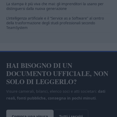
La stampa è più viva che mai: gli imprenditori la usano per
distinguersi dalla nuova generazione
L’intelligenza artificiale e il “Service as a Software” al centro
della trasformazione degli studi professionali secondo
TeamSystem
HAI BISOGNO DI UN
DOCUMENTO UFFICIALE, NON
SOLO DI LEGGERLO?
Visure camerali, bilanci, elenco soci e atti societari:
dati
reali, fonti pubbliche, consegna in pochi minuti
.
Compra una visura
Tutti i servizi