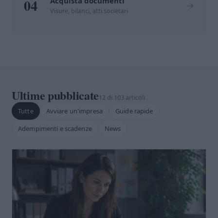
04
Acquista documenti
→
Visure, bilanci, atti societari
Ultime pubblicate
12 di 103 articoli
Tutte
Avviare un'impresa
Guide rapide
Adempimenti e scadenze
News