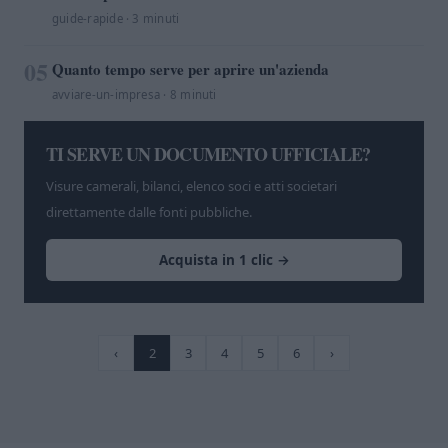
guide-rapide · 3 minuti
05
Quanto tempo serve per aprire un'azienda
avviare-un-impresa · 8 minuti
TI SERVE UN DOCUMENTO UFFICIALE?
Visure camerali, bilanci, elenco soci e atti societari
direttamente dalle fonti pubbliche.
Acquista in 1 clic →
‹
2
3
4
5
6
›