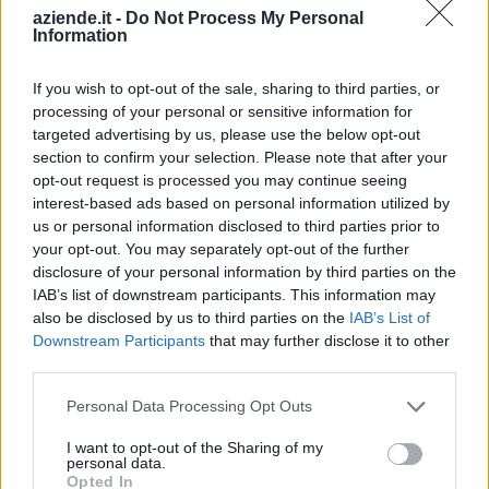
aziende.it -
Do Not Process My Personal
Diano d'Alba (98)
Information
Dogliani (104)
If you wish to opt-out of the sale, sharing to third parties, or
Dronero (114)
processing of your personal or sensitive information for
targeted advertising by us, please use the below opt-out
Entracque (21)
section to confirm your selection. Please note that after your
opt-out request is processed you may continue seeing
Envie (20)
interest-based ads based on personal information utilized by
Farigliano (49)
us or personal information disclosed to third parties prior to
your opt-out. You may separately opt-out of the further
Faule (6)
disclosure of your personal information by third parties on the
Feisoglio (9)
IAB’s list of downstream participants. This information may
also be disclosed by us to third parties on the
IAB’s List of
Fossano (501)
Downstream Participants
that may further disclose it to other
third parties.
Frabosa Soprana (8)
Frabosa Sottana (37)
Personal Data Processing Opt Outs
Frassino (9)
I want to opt-out of the Sharing of my
personal data.
Gaiola (5)
Opted In