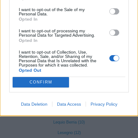
Gambasca (1)
I want to opt-out of the Sale of my
Personal Data.
Garessio (27)
Opted In
Genola (67)
I want to opt-out of processing my
Personal Data for Targeted Advertising.
Gorzegno (6)
Opted In
Govone (35)
I want to opt-out of Collection, Use,
Retention, Sale, and/or Sharing of my
Grinzane Cavour (34)
Personal Data that Is Unrelated with the
Purposes for which it was collected.
Guarene (95)
Opted Out
Igliano (2)
CONFIRM
Lagnasco (77)
La Morra (122)
Data Deletion
Data Access
Privacy Policy
Lequio Tanaro (26)
Lequio Berria (10)
Lesegno (12)