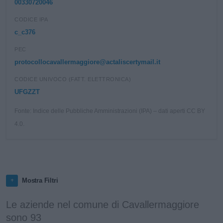
00330720046
CODICE IPA
c_c376
PEC
protocollocavallermaggiore@actaliscertymail.it
CODICE UNIVOCO (FATT. ELETTRONICA)
UFGZZT
Fonte: Indice delle Pubbliche Amministrazioni (IPA) – dati aperti CC BY
4.0.
Mostra Filtri
Le aziende nel comune di Cavallermaggiore
sono 93