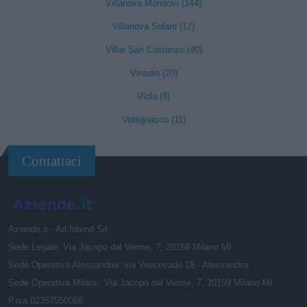
Villanova Mondovì (144)
Villanova Solaro (17)
Villar San Costanzo (40)
Vinadio (20)
Viola (8)
Vottignasco (11)
Contattaci
Aziende.it - Ad Intend Srl
Sede Legale: Via Jacopo dal Verme, 7, 20159 Milano MI
Sede Operativa Alessandria: via Vescovado 18 - Alessandria
Sede Operativa Milano: Via Jacopo dal Verme, 7, 20159 Milano MI
P.iva 02357550066