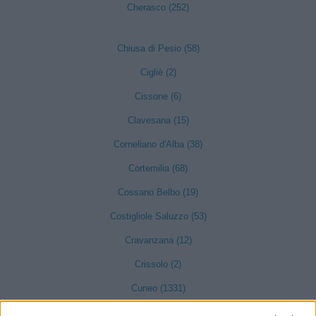
Cherasco (252)
Chiusa di Pesio (58)
Cigliè (2)
Cissone (6)
Clavesana (15)
Corneliano d'Alba (38)
Cortemilia (68)
Cossano Belbo (19)
Costigliole Saluzzo (53)
Cravanzana (12)
Crissolo (2)
Cuneo (1331)
Demonte (30)