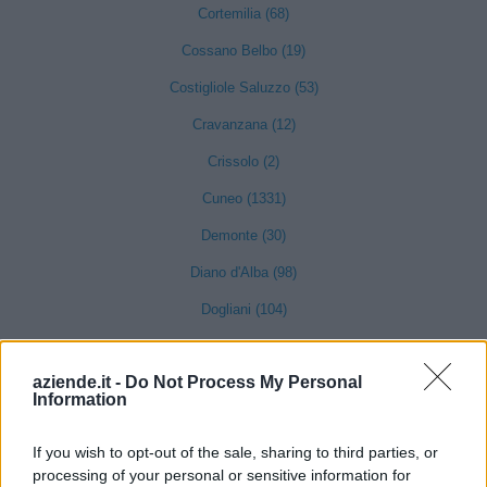
Cortemilia (68)
Cossano Belbo (19)
Costigliole Saluzzo (53)
Cravanzana (12)
Crissolo (2)
Cuneo (1331)
Demonte (30)
Diano d'Alba (98)
Dogliani (104)
Dronero (114)
aziende.it -
Do Not Process My Personal
Entracque (21)
Information
Envie (20)
If you wish to opt-out of the sale, sharing to third parties, or
Farigliano (49)
processing of your personal or sensitive information for