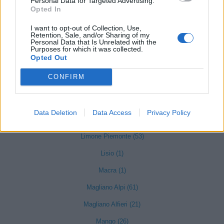
Personal Data for Targeted Advertising.
Guarene (95)
Opted In
Igliano (2)
I want to opt-out of Collection, Use,
Lagnasco (77)
Retention, Sale, and/or Sharing of my
Personal Data that Is Unrelated with the
Purposes for which it was collected.
La Morra (122)
Opted Out
Lequio Tanaro (26)
CONFIRM
Lequio Berria (10)
Lesegno (12)
Data Deletion
Data Access
Privacy Policy
Levice (2)
Limone Piemonte (53)
Lisio (1)
Macra (1)
Magliano Alpi (61)
Magliano Alfieri (21)
Mango (26)