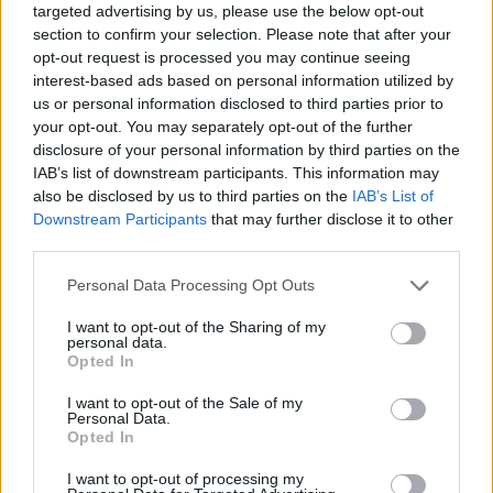
Faule (6)
targeted advertising by us, please use the below opt-out
section to confirm your selection. Please note that after your
Feisoglio (9)
opt-out request is processed you may continue seeing
interest-based ads based on personal information utilized by
Fossano (501)
us or personal information disclosed to third parties prior to
Frabosa Soprana (8)
your opt-out. You may separately opt-out of the further
disclosure of your personal information by third parties on the
Frabosa Sottana (37)
IAB’s list of downstream participants. This information may
Frassino (9)
also be disclosed by us to third parties on the
IAB’s List of
Downstream Participants
that may further disclose it to other
Gaiola (5)
third parties.
Gambasca (1)
Personal Data Processing Opt Outs
Garessio (27)
I want to opt-out of the Sharing of my
personal data.
Genola (67)
Opted In
Gorzegno (6)
I want to opt-out of the Sale of my
Personal Data.
Govone (35)
Opted In
Grinzane Cavour (34)
I want to opt-out of processing my