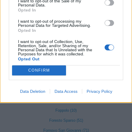
Dalmine (397)
I want to opt-out of the Sale of my
Personal Data.
Opted In
Dossena (10)
Endine Gaiano (94)
I want to opt-out of processing my
Personal Data for Targeted Advertising.
Opted In
Entratico (29)
Fara Gera d'Adda (118)
I want to opt-out of Collection, Use,
Retention, Sale, and/or Sharing of my
Personal Data that Is Unrelated with the
Fara Olivana con Sola (27)
Purposes for which it was collected.
Opted Out
Filago (50)
CONFIRM
Fino del Monte (14)
Fiorano al Serio (59)
Fontanella (84)
Data Deletion
Data Access
Privacy Policy
Fonteno (2)
Foppolo (10)
Foresto Sparso (51)
Fornovo San Giovanni (71)