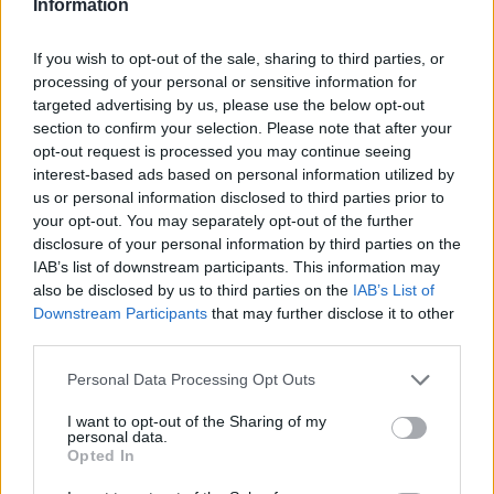
Information
Colzate (34)
Comun Nuovo (89)
If you wish to opt-out of the sale, sharing to third parties, or
processing of your personal or sensitive information for
Corna Imagna (6)
targeted advertising by us, please use the below opt-out
Cornalba (2)
section to confirm your selection. Please note that after your
opt-out request is processed you may continue seeing
Cortenuova (41)
interest-based ads based on personal information utilized by
Costa Valle Imagna (4)
us or personal information disclosed to third parties prior to
your opt-out. You may separately opt-out of the further
Costa di Mezzate (68)
disclosure of your personal information by third parties on the
IAB’s list of downstream participants. This information may
Costa Serina (11)
also be disclosed by us to third parties on the
IAB’s List of
Costa Volpino (280)
Downstream Participants
that may further disclose it to other
third parties.
Covo (101)
Personal Data Processing Opt Outs
Credaro (98)
Curno (344)
I want to opt-out of the Sharing of my
personal data.
Opted In
Cusio (1)