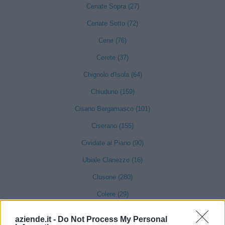
Cenate Sopra (27)
Cenate Sotto (72)
Cene (76)
Cerete (37)
Chignolo d'Isola (64)
Chiuduno (159)
Cisano Bergamasco (101)
Ciserano (155)
Cividate al Piano (90)
Ubiale Clanezzo (16)
Clusone (280)
Colere (29)
Cologno al Serio (239)
aziende.it -
Do Not Process My Personal