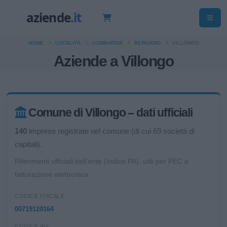
HOME
LOCALITÀ
LOMBARDIA
BERGAMO
VILLONGO
Aziende a Villongo
Comune di Villongo – dati ufficiali
140
imprese registrate nel comune (di cui 69 società di
capitali).
Riferimenti ufficiali dell'ente (Indice PA), utili per PEC e
fatturazione elettronica.
CODICE FISCALE
00719120164
CODICE IPA