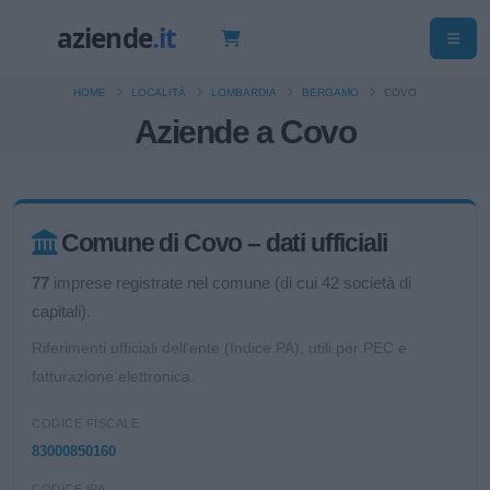
HOME
LOCALITÀ
LOMBARDIA
BERGAMO
COVO
Aziende a Covo
Comune di Covo – dati ufficiali
77
imprese registrate nel comune (di cui 42 società di
capitali).
Riferimenti ufficiali dell'ente (Indice PA), utili per PEC e
fatturazione elettronica.
CODICE FISCALE
83000850160
CODICE IPA