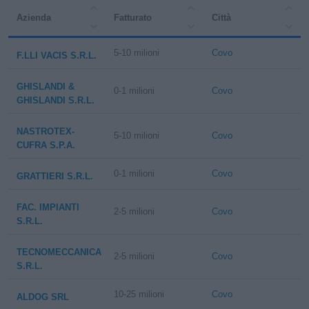
Azienda
Fatturato
Città
5-10 milioni
Covo
F.LLI VACIS S.R.L.
GHISLANDI &
0-1 milioni
Covo
GHISLANDI S.R.L.
NASTROTEX-
5-10 milioni
Covo
CUFRA S.P.A.
0-1 milioni
Covo
GRATTIERI S.R.L.
FAC. IMPIANTI
2-5 milioni
Covo
S.R.L.
TECNOMECCANICA
2-5 milioni
Covo
S.R.L.
10-25 milioni
Covo
ALDOG SRL