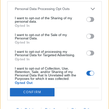
Costa Valle Imagna (4)
Personal Data Processing Opt Outs
Costa di Mezzate (68)
I want to opt-out of the Sharing of my
Costa Serina (11)
personal data.
Opted In
Costa Volpino (280)
I want to opt-out of the Sale of my
Covo (101)
Personal Data.
Opted In
Credaro (98)
I want to opt-out of processing my
Curno (344)
Personal Data for Targeted Advertising.
Opted In
Cusio (1)
I want to opt-out of Collection, Use,
Dalmine (397)
Retention, Sale, and/or Sharing of my
Personal Data that Is Unrelated with the
Dossena (10)
Purposes for which it was collected.
Opted Out
Endine Gaiano (94)
CONFIRM
Entratico (29)
Fara Gera d'Adda (118)