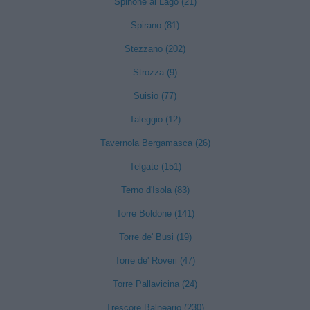
Spinone al Lago (21)
Spirano (81)
Stezzano (202)
Strozza (9)
Suisio (77)
Taleggio (12)
Tavernola Bergamasca (26)
Telgate (151)
Terno d'Isola (83)
Torre Boldone (141)
Torre de' Busi (19)
Torre de' Roveri (47)
Torre Pallavicina (24)
Trescore Balneario (230)