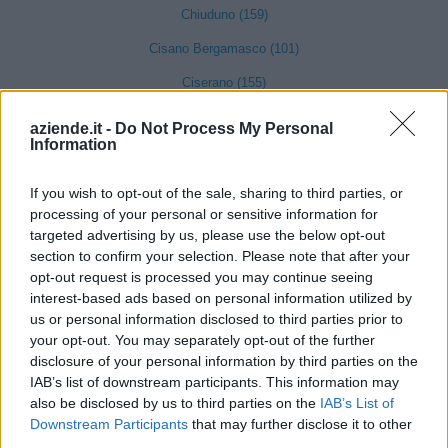
Chiuduno (159)
Cisano Bergamasco (101)
Ciserano (155)
Cividate al Piano (90)
aziende.it -
Do Not Process My Personal
Information
Ubiale Clanezzo (16)
Clusone (280)
If you wish to opt-out of the sale, sharing to third parties, or
processing of your personal or sensitive information for
Colere (29)
targeted advertising by us, please use the below opt-out
Cologno al Serio (239)
section to confirm your selection. Please note that after your
opt-out request is processed you may continue seeing
Colzate (34)
interest-based ads based on personal information utilized by
us or personal information disclosed to third parties prior to
Comun Nuovo (89)
your opt-out. You may separately opt-out of the further
Corna Imagna (6)
disclosure of your personal information by third parties on the
IAB’s list of downstream participants. This information may
Cornalba (2)
also be disclosed by us to third parties on the
IAB’s List of
Cortenuova (41)
Downstream Participants
that may further disclose it to other
third parties.