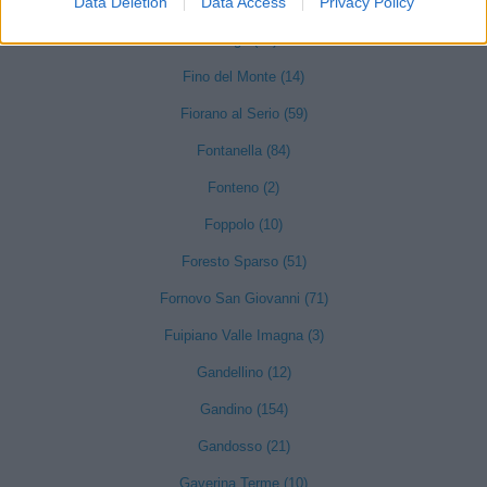
Data Deletion
Data Access
Privacy Policy
Fara Olivana con Sola (27)
Filago (50)
Fino del Monte (14)
Fiorano al Serio (59)
Fontanella (84)
Fonteno (2)
Foppolo (10)
Foresto Sparso (51)
Fornovo San Giovanni (71)
Fuipiano Valle Imagna (3)
Gandellino (12)
Gandino (154)
Gandosso (21)
Gaverina Terme (10)