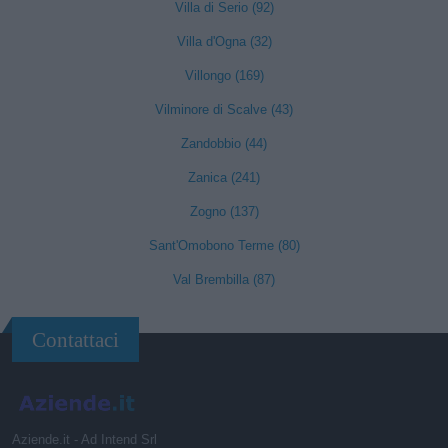
Villa di Serio (92)
Villa d'Ogna (32)
Villongo (169)
Vilminore di Scalve (43)
Zandobbio (44)
Zanica (241)
Zogno (137)
Sant'Omobono Terme (80)
Val Brembilla (87)
Contattaci
Aziende.it - Ad Intend Srl