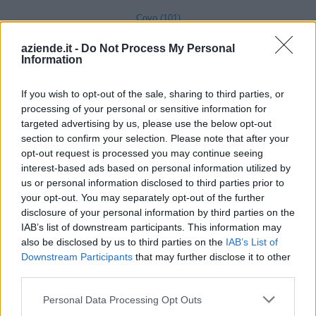
Covo (101)
Credaro (98)
aziende.it -
Do Not Process My Personal
Information
Curno (344)
Cusio (1)
If you wish to opt-out of the sale, sharing to third parties, or
processing of your personal or sensitive information for
Dalmine (397)
targeted advertising by us, please use the below opt-out
section to confirm your selection. Please note that after your
Dossena (10)
opt-out request is processed you may continue seeing
Endine Gaiano (94)
interest-based ads based on personal information utilized by
us or personal information disclosed to third parties prior to
Entratico (29)
your opt-out. You may separately opt-out of the further
Fara Gera d'Adda (118)
disclosure of your personal information by third parties on the
IAB’s list of downstream participants. This information may
Fara Olivana con Sola (27)
also be disclosed by us to third parties on the
IAB’s List of
Downstream Participants
that may further disclose it to other
Filago (50)
third parties.
Fino del Monte (14)
Personal Data Processing Opt Outs
Fiorano al Serio (59)