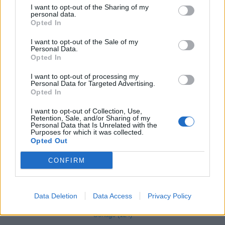
I want to opt-out of the Sharing of my
Fontanella (84)
personal data.
Opted In
Fonteno (2)
I want to opt-out of the Sale of my
Foppolo (10)
Personal Data.
Opted In
Foresto Sparso (51)
I want to opt-out of processing my
Fornovo San Giovanni (71)
Personal Data for Targeted Advertising.
Opted In
Fuipiano Valle Imagna (3)
I want to opt-out of Collection, Use,
Gandellino (12)
Retention, Sale, and/or Sharing of my
Personal Data that Is Unrelated with the
Gandino (154)
Purposes for which it was collected.
Opted Out
Gandosso (21)
CONFIRM
Gaverina Terme (10)
Gazzaniga (95)
Data Deletion
Data Access
Privacy Policy
Ghisalba (128)
Gorlago (124)