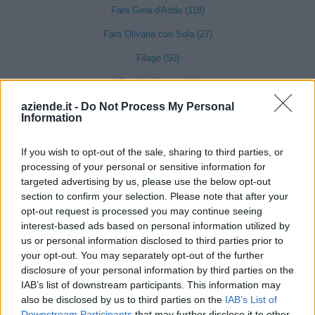
Fara Gera d'Adda (118)
Fara Olivana con Sola (27)
Filago (50)
Fino del Monte (14)
aziende.it -
Do Not Process My Personal
Fiorano al Serio (59)
Information
Fontanella (84)
If you wish to opt-out of the sale, sharing to third parties, or
Fonteno (2)
processing of your personal or sensitive information for
Foppolo (10)
targeted advertising by us, please use the below opt-out
section to confirm your selection. Please note that after your
Foresto Sparso (51)
opt-out request is processed you may continue seeing
interest-based ads based on personal information utilized by
Fornovo San Giovanni (71)
us or personal information disclosed to third parties prior to
Fuipiano Valle Imagna (3)
your opt-out. You may separately opt-out of the further
disclosure of your personal information by third parties on the
Gandellino (12)
IAB’s list of downstream participants. This information may
Gandino (154)
also be disclosed by us to third parties on the
IAB’s List of
Downstream Participants
that may further disclose it to other