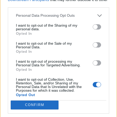
Gandosso (21)
third parties.
Gaverina Terme (10)
Personal Data Processing Opt Outs
Gazzaniga (95)
I want to opt-out of the Sharing of my
personal data.
Ghisalba (128)
Opted In
Gorlago (124)
I want to opt-out of the Sale of my
Gorle (182)
Personal Data.
Opted In
Gorno (18)
I want to opt-out of processing my
Grassobbio (326)
Personal Data for Targeted Advertising.
Opted In
Gromo (23)
I want to opt-out of Collection, Use,
Grone (13)
Retention, Sale, and/or Sharing of my
Personal Data that Is Unrelated with the
Purposes for which it was collected.
Grumello del Monte (366)
Opted Out
Isola di Fondra (4)
CONFIRM
Isso (37)