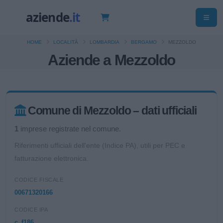
HOME
LOCALITÀ
LOMBARDIA
BERGAMO
MEZZOLDO
Aziende a Mezzoldo
Comune di Mezzoldo – dati ufficiali
1
imprese registrate nel comune.
Riferimenti ufficiali dell'ente (Indice PA), utili per PEC e
fatturazione elettronica.
CODICE FISCALE
00671320166
CODICE IPA
c_f186