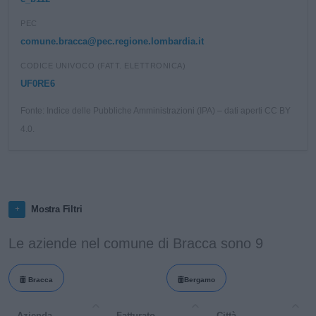
PEC
comune.bracca@pec.regione.lombardia.it
CODICE UNIVOCO (FATT. ELETTRONICA)
UF0RE6
Fonte: Indice delle Pubbliche Amministrazioni (IPA) – dati aperti CC BY
4.0.
Mostra Filtri
Le aziende nel comune di Bracca sono 9
Bracca
Bergamo
Azienda
Fatturato
Città