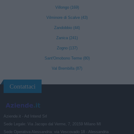
Villongo (169)
Vilminore di Scalve (43)
Zandobbio (44)
Zanica (241)
Zogno (137)
Sant'Omobono Terme (80)
Val Brembilla (87)
Contattaci
Aziende.it - Ad Intend Srl
Sede Legale: Via Jacopo dal Verme, 7, 20159 Milano MI
Sede Operativa Alessandria: via Vescovado 18 - Alessandria