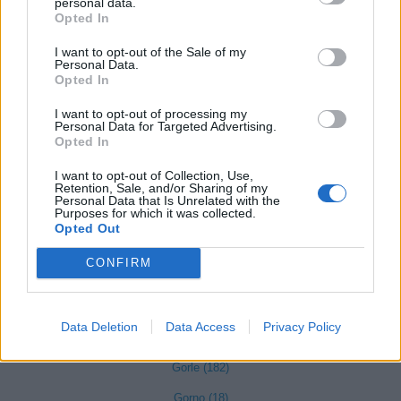
personal data.
Fonteno (2)
Opted In
Foppolo (10)
I want to opt-out of the Sale of my
Foresto Sparso (51)
Personal Data.
Opted In
Fornovo San Giovanni (71)
I want to opt-out of processing my
Fuipiano Valle Imagna (3)
Personal Data for Targeted Advertising.
Opted In
Gandellino (12)
I want to opt-out of Collection, Use,
Gandino (154)
Retention, Sale, and/or Sharing of my
Personal Data that Is Unrelated with the
Purposes for which it was collected.
Gandosso (21)
Opted Out
Gaverina Terme (10)
CONFIRM
Gazzaniga (95)
Ghisalba (128)
Data Deletion
Data Access
Privacy Policy
Gorlago (124)
Gorle (182)
Gorno (18)