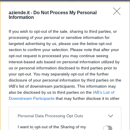
Credaro (98)
aziende.it -
Do Not Process My Personal
Curno (344)
Information
Cusio (1)
If you wish to opt-out of the sale, sharing to third parties, or
Dalmine (397)
processing of your personal or sensitive information for
Dossena (10)
targeted advertising by us, please use the below opt-out
section to confirm your selection. Please note that after your
Endine Gaiano (94)
opt-out request is processed you may continue seeing
interest-based ads based on personal information utilized by
Entratico (29)
us or personal information disclosed to third parties prior to
Fara Gera d'Adda (118)
your opt-out. You may separately opt-out of the further
disclosure of your personal information by third parties on the
Fara Olivana con Sola (27)
IAB’s list of downstream participants. This information may
Filago (50)
also be disclosed by us to third parties on the
IAB’s List of
Downstream Participants
that may further disclose it to other
Fino del Monte (14)
third parties.
Fiorano al Serio (59)
Personal Data Processing Opt Outs
Fontanella (84)
I want to opt-out of the Sharing of my