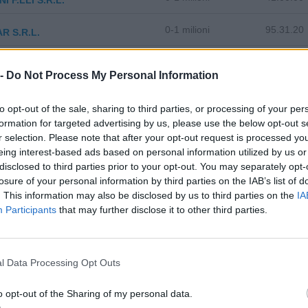
 F.LLI S.R.L.
0-1 milioni
95.31.20
R S.R.L.
 -
Do Not Process My Personal Information
to opt-out of the sale, sharing to third parties, or processing of your per
formation for targeted advertising by us, please use the below opt-out s
zza tutti i comuni della provincia di
r selection. Please note that after your opt-out request is processed y
eing interest-based ads based on personal information utilized by us or
disclosed to third parties prior to your opt-out. You may separately opt-
losure of your personal information by third parties on the IAB’s list of
stione della Presolana (66)
Lallio (140)
. This information may also be disclosed by us to third parties on the
IA
Participants
that may further disclose it to other third parties.
Castro (12)
Leffe (147)
Cavernago (43)
Lenna (22)
azzano Sant'Andrea (57)
Levate (53)
l Data Processing Opt Outs
Cenate Sopra (27)
Locatello (7)
o opt-out of the Sharing of my personal data.
Cenate Sotto (72)
Lovere (119)