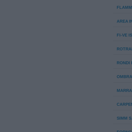
FLAMMA
AREA I
FI-VE I
ROTRAD
RONDI I
OMBRA 
MARRA 
CARPEN
SIMM S