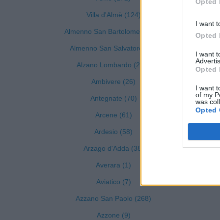
Opted 
Villa d'Almè (124)
I want t
Almenno San Bartolomeo (126)
Opted 
Almenno San Salvatore (82)
I want 
Advertis
Alzano Lombardo (227)
Opted 
Ambivere (26)
I want t
of my P
Antegnate (70)
was col
Opted 
Arcene (61)
Ardesio (58)
Arzago d'Adda (38)
Averara (1)
Aviatico (7)
Azzano San Paolo (268)
Azzone (9)