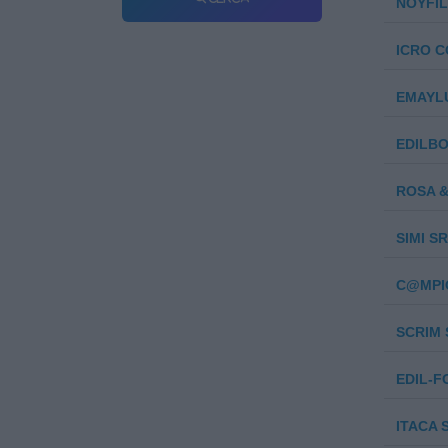
NOYFIL 
ICRO C
EMAYLU
EDILBO
ROSA & 
SIMI S
C@MPIO
SCRIM S
EDIL-FO
ITACA 