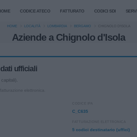
HOME
CODICE ATECO
FATTURATO
CODICI SDI
SERVI
HOME
LOCALITÀ
LOMBARDIA
BERGAMO
CHIGNOLO D'ISOLA
Aziende a Chignolo d'Isola
ti ufficiali
capitali).
 fatturazione elettronica.
CODICE IPA
C_C635
FATTURAZIONE ELETTRONICA
5 codici destinatario (uffici)