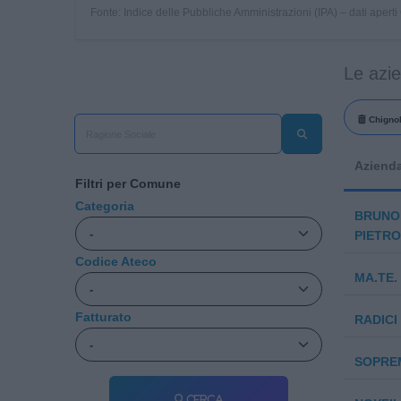
Fonte: Indice delle Pubbliche Amministrazioni (IPA) – dati apert
Le azi
Chignol
Aziend
Filtri per Comune
Categoria
BRUNO 
PIETRO
Codice Ateco
MA.TE. 
Fatturato
RADICI
SOPREM
Cerca