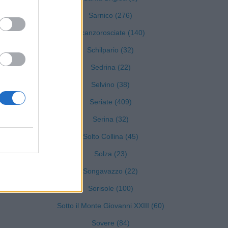
Sarnico (276)
Scanzorosciate (140)
Schilpario (32)
Sedrina (22)
Selvino (38)
Seriate (409)
Serina (32)
2)
Solto Collina (45)
Solza (23)
15)
Songavazzo (22)
Sorisole (100)
Sotto il Monte Giovanni XXIII (60)
Sovere (84)