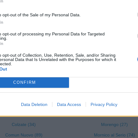
In
Cene (76)
Lurano (46)
o opt-out of the Sale of my Personal Data.
Cerete (37)
Luzzana (22)
In
Chignolo d'Isola (64)
Madone (109)
to opt-out of processing my Personal Data for Targeted
ing.
Chiuduno (159)
Mapello (129)
In
Cisano Bergamasco (101)
Martinengo (204)
o opt-out of Collection, Use, Retention, Sale, and/or Sharing
ersonal Data that Is Unrelated with the Purposes for which it
Ciserano (155)
Medolago (84)
lected.
Out
Cividate al Piano (90)
Mezzoldo (1)
Ubiale Clanezzo (16)
CONFIRM
Misano di Gera d'Adda (4
Clusone (280)
Moio de' Calvi (3)
Colere (29)
Monasterolo del Castello (
Data Deletion
Data Access
Privacy Policy
Cologno al Serio (239)
Montello (41)
Colzate (34)
Morengo (27)
Comun Nuovo (89)
Mornico al Serio (74)