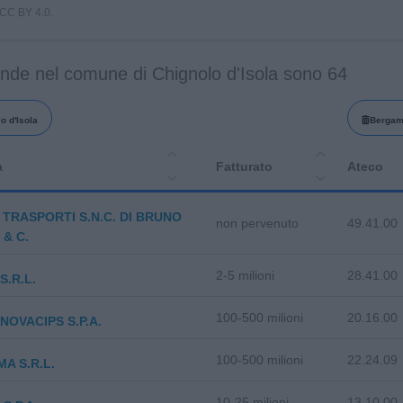
i CC BY 4.0.
ende nel comune di Chignolo d'Isola sono 64
o d'Isola
Berga
a
Fatturato
Ateco
TRASPORTI S.N.C. DI BRUNO
non pervenuto
49.41.00
 & C.
2-5 milioni
28.41.00
S.R.L.
100-500 milioni
20.16.00
 NOVACIPS S.P.A.
100-500 milioni
22.24.09
A S.R.L.
10-25 milioni
13.10.00