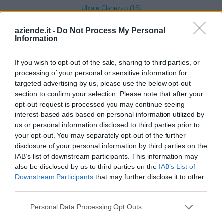
Ubiale Clanezzo (16)
Clusone (280)
aziende.it -
Do Not Process My Personal
Information
Colere (29)
Cologno al Serio (239)
If you wish to opt-out of the sale, sharing to third parties, or
processing of your personal or sensitive information for
Colzate (34)
targeted advertising by us, please use the below opt-out
Comun Nuovo (89)
section to confirm your selection. Please note that after your
opt-out request is processed you may continue seeing
Corna Imagna (6)
interest-based ads based on personal information utilized by
us or personal information disclosed to third parties prior to
Cornalba (2)
your opt-out. You may separately opt-out of the further
Cortenuova (41)
disclosure of your personal information by third parties on the
IAB’s list of downstream participants. This information may
Costa Valle Imagna (4)
also be disclosed by us to third parties on the
IAB’s List of
Downstream Participants
that may further disclose it to other
Costa di Mezzate (68)
third parties.
Costa Serina (11)
Personal Data Processing Opt Outs
Costa Volpino (280)