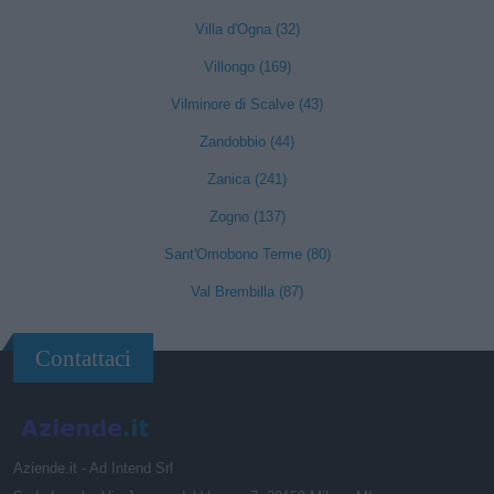
Villa d'Ogna (32)
Villongo (169)
Vilminore di Scalve (43)
Zandobbio (44)
Zanica (241)
Zogno (137)
Sant'Omobono Terme (80)
Val Brembilla (87)
Contattaci
Aziende.it - Ad Intend Srl