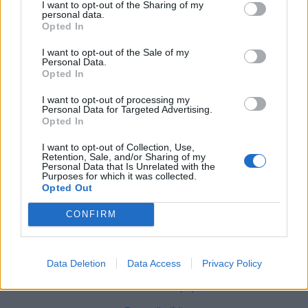
I want to opt-out of the Sharing of my
Covo (101)
personal data.
Opted In
Credaro (98)
I want to opt-out of the Sale of my
Curno (344)
Personal Data.
Opted In
Cusio (1)
I want to opt-out of processing my
Dalmine (397)
Personal Data for Targeted Advertising.
Opted In
Dossena (10)
I want to opt-out of Collection, Use,
Endine Gaiano (94)
Retention, Sale, and/or Sharing of my
Personal Data that Is Unrelated with the
Entratico (29)
Purposes for which it was collected.
Opted Out
Fara Gera d'Adda (118)
CONFIRM
Fara Olivana con Sola (27)
Filago (50)
Data Deletion
Data Access
Privacy Policy
Fino del Monte (14)
Fiorano al Serio (59)