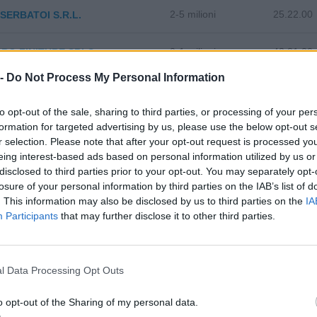
2-5 milioni
25.22.00
 SERBATOI S.R.L.
0-1 milioni
43.31.00
RO FINITURE SRLS
 -
Do Not Process My Personal Information
5-10 milioni
25.53.00
NTI MECCANICA S.R.L.
to opt-out of the sale, sharing to third parties, or processing of your per
formation for targeted advertising by us, please use the below opt-out s
2-5 milioni
49.41.00
 S.R.L.
r selection. Please note that after your opt-out request is processed y
eing interest-based ads based on personal information utilized by us or
2-5 milioni
56.11.20
LINA S.R.L.
disclosed to third parties prior to your opt-out. You may separately opt-
losure of your personal information by third parties on the IAB’s list of
. This information may also be disclosed by us to third parties on the
IA
Participants
that may further disclose it to other third parties.
l Data Processing Opt Outs
zza tutti i comuni della provincia di
o opt-out of the Sharing of my personal data.