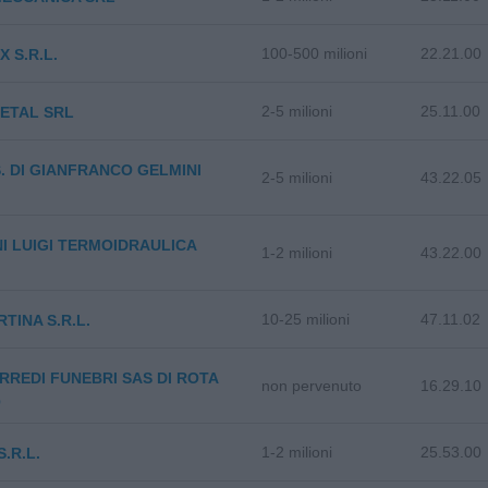
100-500 milioni
22.21.00
X S.R.L.
2-5 milioni
25.11.00
ETAL SRL
S. DI GIANFRANCO GELMINI
2-5 milioni
43.22.05
I LUIGI TERMOIDRAULICA
1-2 milioni
43.22.00
10-25 milioni
47.11.02
RTINA S.R.L.
RREDI FUNEBRI SAS DI ROTA
non pervenuto
16.29.10
O
1-2 milioni
25.53.00
S.R.L.