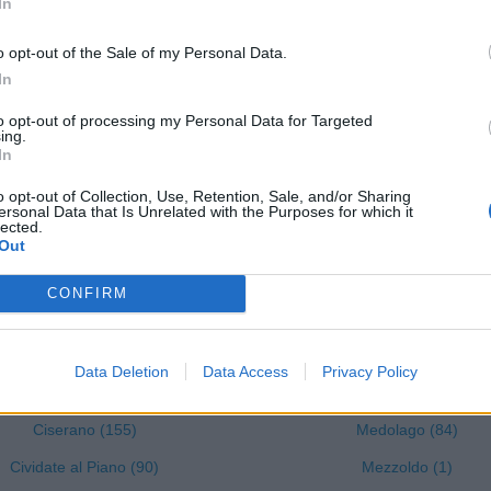
In
stione della Presolana (66)
Lallio (140)
o opt-out of the Sale of my Personal Data.
Castro (12)
Leffe (147)
In
Cavernago (43)
Lenna (22)
to opt-out of processing my Personal Data for Targeted
azzano Sant'Andrea (57)
Levate (53)
ing.
In
Cenate Sopra (27)
Locatello (7)
o opt-out of Collection, Use, Retention, Sale, and/or Sharing
Cenate Sotto (72)
Lovere (119)
ersonal Data that Is Unrelated with the Purposes for which it
lected.
Cene (76)
Lurano (46)
Out
Cerete (37)
Luzzana (22)
CONFIRM
Chignolo d'Isola (64)
Madone (109)
Chiuduno (159)
Mapello (129)
Data Deletion
Data Access
Privacy Policy
Cisano Bergamasco (101)
Martinengo (204)
Ciserano (155)
Medolago (84)
Cividate al Piano (90)
Mezzoldo (1)