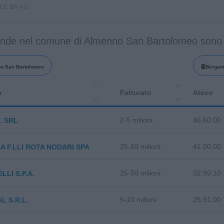
i CC BY 4.0.
ende nel comune di Almenno San Bartolomeo sono
o San Bartolomeo
Berga
a
Fatturato
Ateco
2-5 milioni
46.60.00
. SRL
25-50 milioni
41.00.00
A F.LLI ROTA NODARI SPA
25-50 milioni
32.99.10
LLI S.P.A.
5-10 milioni
25.51.00
L S.R.L.