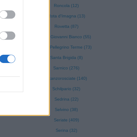
Roncola (12)
Rota d'Imagna (13)
Rovetta (87)
San Giovanni Bianco (55)
San Pellegrino Terme (73)
Santa Brigida (8)
Sarnico (276)
Scanzorosciate (140)
Schilpario (32)
Sedrina (22)
Selvino (38)
Seriate (409)
Serina (32)