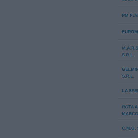
PM FLE
EUROM
M.A.R.
S.R.L.
GELMIN
S.R.L.
LA SPE
ROTA A
MARC
C.M.G. 