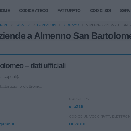
HOME
CODICE ATECO
FATTURATO
CODICI SDI
SERVI
HOME
LOCALITÀ
LOMBARDIA
BERGAMO
ALMENNO SAN BARTOLOME
ziende a Almenno San Bartolom
omeo – dati ufficiali
 capitali).
 fatturazione elettronica.
CODICE IPA
c_a216
CODICE UNIVOCO (FATT. ELETTRON
gamo.it
UFWUHC