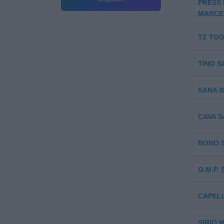
PRESS 
MARCE
TZ TOO
TINO S
SANA IM
CAVA S
RONO S
O.M.P.
CAPELL
SIRIO 