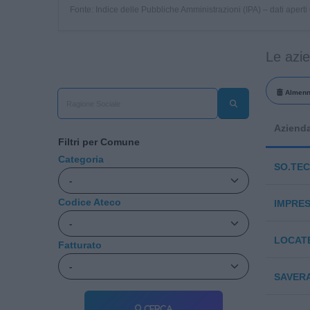
Fonte: Indice delle Pubbliche Amministrazioni (IPA) – dati apert
Le azi
Almenn
Aziend
Filtri per Comune
Categoria
SO.TEC
Codice Ateco
IMPRES
LOCATE
Fatturato
SAVERA
Cerca