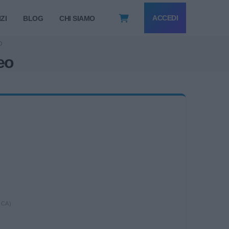
ACCEDI
ZI
BLOG
CHI SIAMO
O
eo
ICA)