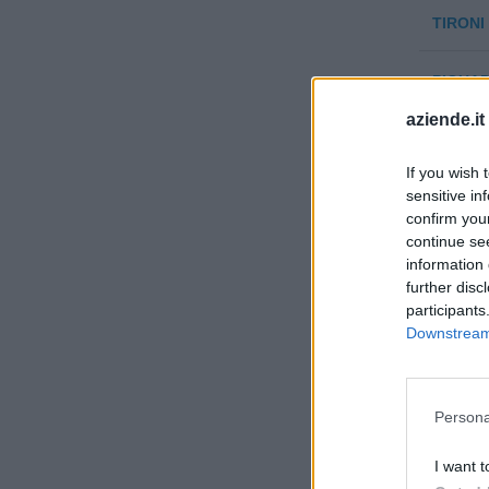
TIRONI
PIQUAD
aziende.it
RIPAMO
If you wish 
sensitive in
GUIDA -
confirm you
continue se
PASQUA
information 
further disc
participants
Downstream 
Persona
Visuali
I want t