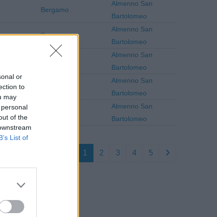
Almenno San
Bergamo
Bartolomeo
Almenno San
Bergamo
Bartolomeo
Almenno San
Bergamo
Bartolomeo
sonal or
Almenno San
ection to
Bergamo
Bartolomeo
ou may
Almenno San
 personal
Bergamo
out of the
Bartolomeo
 downstream
B’s List of
1
2
3
4
5
 Bergamo