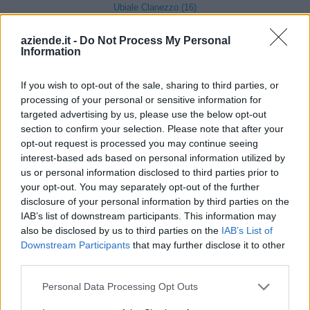
Ubiale Clanezzo (16)
Clusone (280)
aziende.it -
Do Not Process My Personal
Information
Colere (29)
Cologno al Serio (239)
If you wish to opt-out of the sale, sharing to third parties, or
processing of your personal or sensitive information for
Colzate (34)
targeted advertising by us, please use the below opt-out
Comun Nuovo (89)
section to confirm your selection. Please note that after your
opt-out request is processed you may continue seeing
Corna Imagna (6)
interest-based ads based on personal information utilized by
us or personal information disclosed to third parties prior to
Cornalba (2)
your opt-out. You may separately opt-out of the further
Cortenuova (41)
disclosure of your personal information by third parties on the
IAB’s list of downstream participants. This information may
Costa Valle Imagna (4)
also be disclosed by us to third parties on the
IAB’s List of
Costa di Mezzate (68)
Downstream Participants
that may further disclose it to other
third parties.
Costa Serina (11)
Personal Data Processing Opt Outs
Costa Volpino (280)