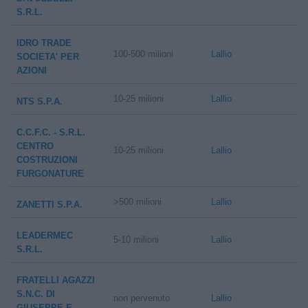
S.R.L.
IDRO TRADE
100-500 milioni
Lallio
SOCIETA' PER
AZIONI
10-25 milioni
Lallio
NTS S.P.A.
C.C.F.C. - S.R.L.
CENTRO
10-25 milioni
Lallio
COSTRUZIONI
FURGONATURE
>500 milioni
Lallio
ZANETTI S.P.A.
LEADERMEC
5-10 milioni
Lallio
S.R.L.
FRATELLI AGAZZI
S.N.C. DI
non pervenuto
Lallio
GIUSEPPE E