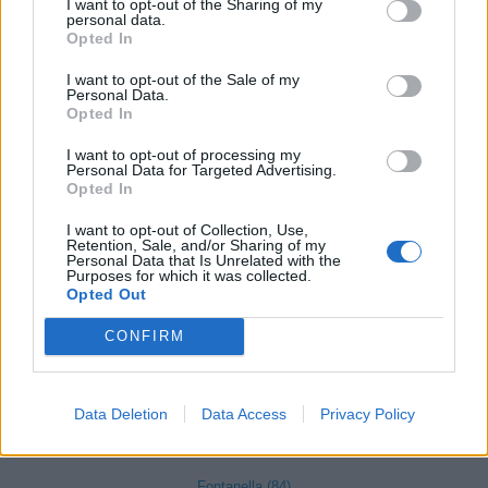
I want to opt-out of the Sharing of my
Covo (101)
personal data.
Opted In
Credaro (98)
I want to opt-out of the Sale of my
Curno (344)
Personal Data.
Opted In
Cusio (1)
Dalmine (397)
I want to opt-out of processing my
Personal Data for Targeted Advertising.
Opted In
Dossena (10)
Endine Gaiano (94)
I want to opt-out of Collection, Use,
Retention, Sale, and/or Sharing of my
Personal Data that Is Unrelated with the
Entratico (29)
Purposes for which it was collected.
Opted Out
Fara Gera d'Adda (118)
CONFIRM
Fara Olivana con Sola (27)
Filago (50)
Fino del Monte (14)
Data Deletion
Data Access
Privacy Policy
Fiorano al Serio (59)
Fontanella (84)