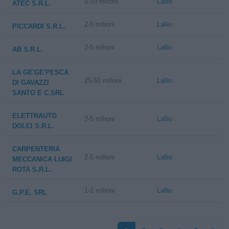
5-10 milioni
Lallio
ATEC S.R.L.
2-5 milioni
Lallio
PICCARDI S.R.L.
2-5 milioni
Lallio
AB S.R.L.
LA GE'GE'PESCA
25-50 milioni
Lallio
DI GAVAZZI
SANTO E C.SRL
ELETTRAUTO
2-5 milioni
Lallio
DOLCI S.R.L.
CARPENTERIA
2-5 milioni
Lallio
MECCANICA LUIGI
ROTA S.R.L.
1-2 milioni
Lallio
G.P.E. SRL