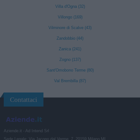
Villa d'Ogna (32)
Villongo (169)
Vilminore di Scalve (43)
Zandobbio (44)
Zanica (241)
Zogno (137)
Sant'Omobono Terme (80)
Val Brembilla (87)
Contattaci
Aziende.it - Ad Intend Srl
Sede Legale: Via Jacopo dal Verme, 7, 20159 Milano MI