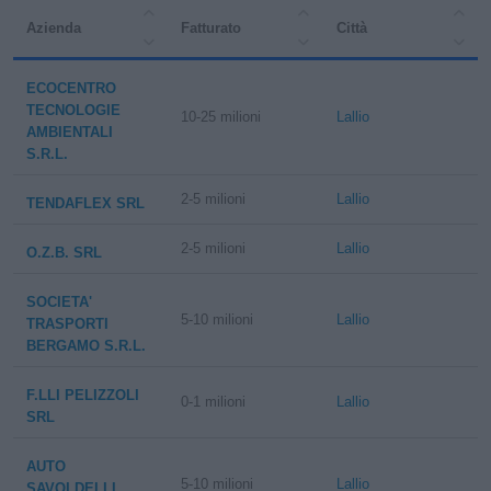
Azienda
Fatturato
Città
ECOCENTRO
TECNOLOGIE
10-25 milioni
Lallio
AMBIENTALI
S.R.L.
2-5 milioni
Lallio
TENDAFLEX SRL
2-5 milioni
Lallio
O.Z.B. SRL
SOCIETA'
5-10 milioni
Lallio
TRASPORTI
BERGAMO S.R.L.
F.LLI PELIZZOLI
0-1 milioni
Lallio
SRL
AUTO
5-10 milioni
Lallio
SAVOLDELLI