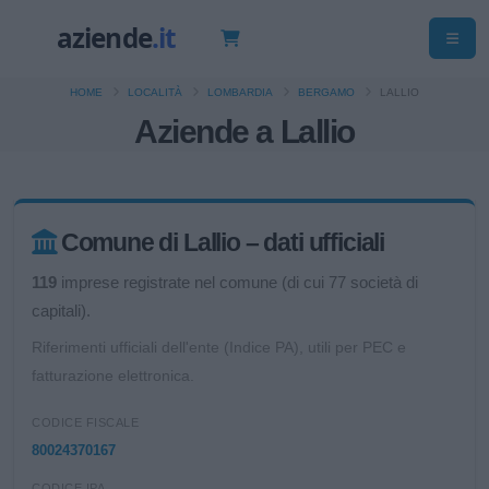
HOME
LOCALITÀ
LOMBARDIA
BERGAMO
LALLIO
Aziende a Lallio
Comune di Lallio – dati ufficiali
119
imprese registrate nel comune (di cui 77 società di
capitali).
Riferimenti ufficiali dell'ente (Indice PA), utili per PEC e
fatturazione elettronica.
CODICE FISCALE
80024370167
CODICE IPA