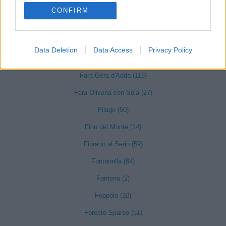
Dalmine (397)
CONFIRM
Dossena (10)
Endine Gaiano (94)
Data Deletion
Data Access
Privacy Policy
Entratico (29)
Fara Gera d'Adda (118)
Fara Olivana con Sola (27)
Filago (50)
Fino del Monte (14)
Fiorano al Serio (59)
Fontanella (84)
Fonteno (2)
Foppolo (10)
Foresto Sparso (51)