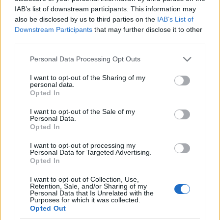
IAB’s list of downstream participants. This information may
Colzate (34)
also be disclosed by us to third parties on the
IAB’s List of
Comun Nuovo (89)
Downstream Participants
that may further disclose it to other
third parties.
Corna Imagna (6)
Personal Data Processing Opt Outs
Cornalba (2)
Cortenuova (41)
I want to opt-out of the Sharing of my
personal data.
Opted In
Costa Valle Imagna (4)
Costa di Mezzate (68)
I want to opt-out of the Sale of my
Personal Data.
Opted In
Costa Serina (11)
Costa Volpino (280)
I want to opt-out of processing my
Personal Data for Targeted Advertising.
Covo (101)
Opted In
Credaro (98)
I want to opt-out of Collection, Use,
Retention, Sale, and/or Sharing of my
Personal Data that Is Unrelated with the
Curno (344)
Purposes for which it was collected.
Opted Out
Cusio (1)