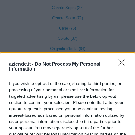
Cenate Sopra (27)
Cenate Sotto (72)
Cene (76)
Cerete (37)
Chignolo d'Isola (64)
Chiuduno (159)
aziende.it -
Do Not Process My Personal
Information
Cisano Bergamasco (101)
Ciserano (155)
If you wish to opt-out of the sale, sharing to third parties, or
processing of your personal or sensitive information for
Cividate al Piano (90)
targeted advertising by us, please use the below opt-out
Ubiale Clanezzo (16)
section to confirm your selection. Please note that after your
opt-out request is processed you may continue seeing
Clusone (280)
interest-based ads based on personal information utilized by
Colere (29)
us or personal information disclosed to third parties prior to
your opt-out. You may separately opt-out of the further
Cologno al Serio (239)
disclosure of your personal information by third parties on the