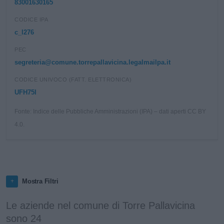
83001630165
CODICE IPA
c_l276
PEC
segreteria@comune.torrepallavicina.legalmailpa.it
CODICE UNIVOCO (FATT. ELETTRONICA)
UFH75I
Fonte: Indice delle Pubbliche Amministrazioni (IPA) – dati aperti CC BY
4.0.
Mostra Filtri
Le aziende nel comune di Torre Pallavicina
sono 24