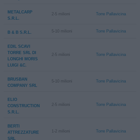
METALCARP
2-5 milioni
Torre Pallavicina
S.R.L.
5-10 milioni
Torre Pallavicina
B & B S.R.L.
EDIL SCAVI
TORRE SRL DI
2-5 milioni
Torre Pallavicina
LONGHI MORIS
LUIGI &C.
BRUSBAN
5-10 milioni
Torre Pallavicina
COMPANY SRL
ELIO
2-5 milioni
Torre Pallavicina
CONSTRUCTION
S.R.L.
BERTI
1-2 milioni
Torre Pallavicina
ATTREZZATURE
SRL