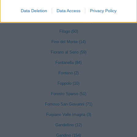
Entratico (29)
Data Deletion
Data Access
Privacy Policy
Fara Gera d'Adda (118)
Fara Olivana con Sola (27)
Filago (50)
Fino del Monte (14)
Fiorano al Serio (59)
Fontanella (84)
Fonteno (2)
Foppolo (10)
Foresto Sparso (51)
Fornovo San Giovanni (71)
Fuipiano Valle Imagna (3)
Gandellino (12)
Gandino (154)