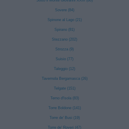
Sotto il Monte Giovanni XXIII (60)
Sovere (84)
Spinone al Lago (21)
Spirano (81)
Stezzano (202)
Strozza (9)
Suisio (77)
Taleggio (12)
Tavernola Bergamasca (26)
Telgate (151)
Terno d'Isola (83)
Torre Boldone (141)
Torre de' Busi (19)
Torre de' Roveri (47)