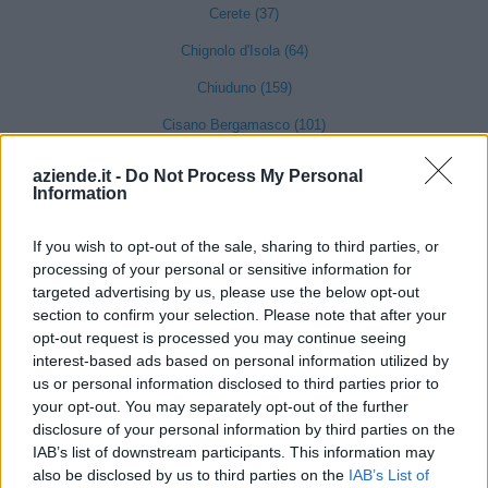
Cerete (37)
Chignolo d'Isola (64)
Chiuduno (159)
Cisano Bergamasco (101)
Ciserano (155)
aziende.it -
Do Not Process My Personal
Information
Cividate al Piano (90)
Ubiale Clanezzo (16)
If you wish to opt-out of the sale, sharing to third parties, or
processing of your personal or sensitive information for
Clusone (280)
targeted advertising by us, please use the below opt-out
Colere (29)
section to confirm your selection. Please note that after your
opt-out request is processed you may continue seeing
Cologno al Serio (239)
interest-based ads based on personal information utilized by
us or personal information disclosed to third parties prior to
Colzate (34)
your opt-out. You may separately opt-out of the further
Comun Nuovo (89)
disclosure of your personal information by third parties on the
IAB’s list of downstream participants. This information may
Corna Imagna (6)
also be disclosed by us to third parties on the
IAB’s List of