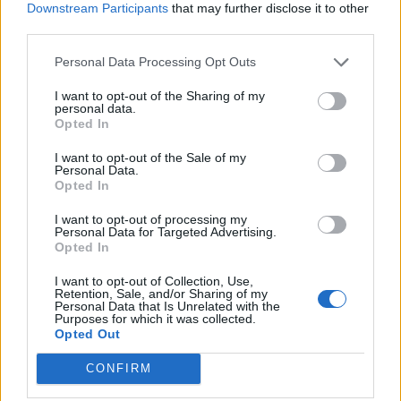
Cornalba (2)
Downstream Participants
that may further disclose it to other
third parties.
Cortenuova (41)
Personal Data Processing Opt Outs
Costa Valle Imagna (4)
I want to opt-out of the Sharing of my
Costa di Mezzate (68)
personal data.
Opted In
Costa Serina (11)
I want to opt-out of the Sale of my
Costa Volpino (280)
Personal Data.
Opted In
Covo (101)
I want to opt-out of processing my
Credaro (98)
Personal Data for Targeted Advertising.
Opted In
Curno (344)
Cusio (1)
I want to opt-out of Collection, Use,
Retention, Sale, and/or Sharing of my
Personal Data that Is Unrelated with the
Dalmine (397)
Purposes for which it was collected.
Opted Out
Dossena (10)
CONFIRM
Endine Gaiano (94)