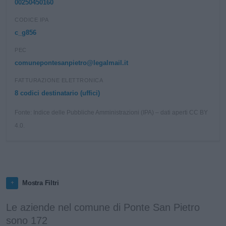
00250450160
CODICE IPA
c_g856
PEC
comunepontesanpietro@legalmail.it
FATTURAZIONE ELETTRONICA
8 codici destinatario (uffici)
Fonte: Indice delle Pubbliche Amministrazioni (IPA) – dati aperti CC BY
4.0.
Mostra Filtri
Le aziende nel comune di Ponte San Pietro
sono 172