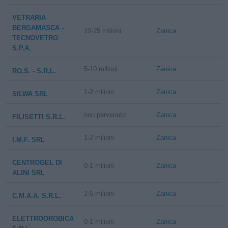
VETRARIA
BERGAMASCA -
10-25 milioni
Zanica
TECNOVETRO
S.P.A.
5-10 milioni
Zanica
RO.S. - S.R.L.
1-2 milioni
Zanica
SILWA SRL
non pervenuto
Zanica
FILISETTI S.R.L.
1-2 milioni
Zanica
I.M.F. SRL
CENTROGEL DI
0-1 milioni
Zanica
ALINI SRL
2-5 milioni
Zanica
C.M.A.A. S.R.L.
ELETTROOROBICA
0-1 milioni
Zanica