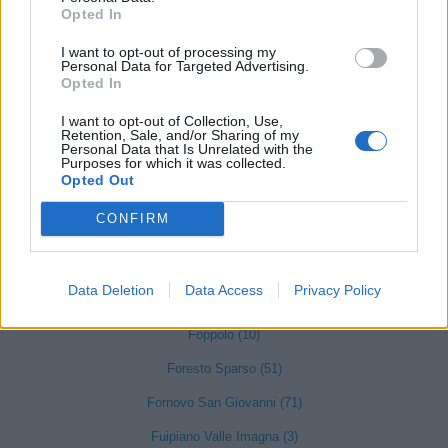
Opted In
Endine Gaiano (94)
I want to opt-out of processing my
Entratico (29)
Personal Data for Targeted Advertising.
Opted In
Fara Gera d'Adda (118)
I want to opt-out of Collection, Use,
Fara Olivana con Sola (27)
Retention, Sale, and/or Sharing of my
Personal Data that Is Unrelated with the
Purposes for which it was collected.
Filago (50)
Opted Out
Fino del Monte (14)
CONFIRM
Fiorano al Serio (59)
Fontanella (84)
Data Deletion
Data Access
Privacy Policy
Fonteno (2)
Foppolo (10)
Foresto Sparso (51)
Fornovo San Giovanni (71)
Fuipiano Valle Imagna (3)