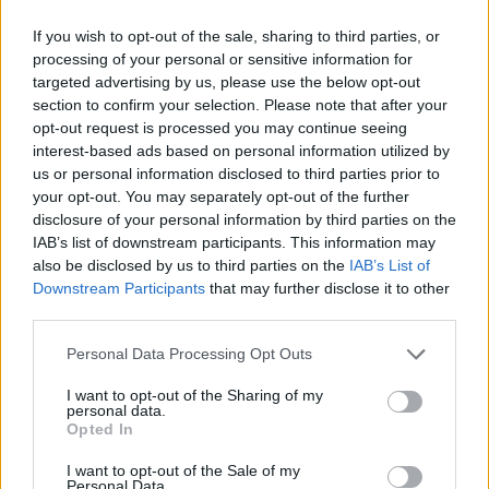
Comun Nuovo (89)
If you wish to opt-out of the sale, sharing to third parties, or
Corna Imagna (6)
processing of your personal or sensitive information for
Cornalba (2)
targeted advertising by us, please use the below opt-out
section to confirm your selection. Please note that after your
Cortenuova (41)
opt-out request is processed you may continue seeing
Costa Valle Imagna (4)
interest-based ads based on personal information utilized by
us or personal information disclosed to third parties prior to
Costa di Mezzate (68)
your opt-out. You may separately opt-out of the further
disclosure of your personal information by third parties on the
Costa Serina (11)
IAB’s list of downstream participants. This information may
Costa Volpino (280)
also be disclosed by us to third parties on the
IAB’s List of
Downstream Participants
that may further disclose it to other
Covo (101)
third parties.
Credaro (98)
Personal Data Processing Opt Outs
Curno (344)
I want to opt-out of the Sharing of my
Cusio (1)
personal data.
Opted In
Dalmine (397)
I want to opt-out of the Sale of my
Dossena (10)
Personal Data.