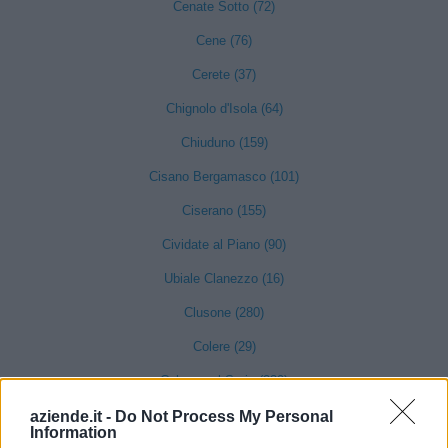
Cenate Sotto (72)
Cene (76)
Cerete (37)
Chignolo d'Isola (64)
Chiuduno (159)
Cisano Bergamasco (101)
Ciserano (155)
Cividate al Piano (90)
Ubiale Clanezzo (16)
Clusone (280)
Colere (29)
Cologno al Serio (239)
Colzate (34)
aziende.it -
Do Not Process My Personal
Information