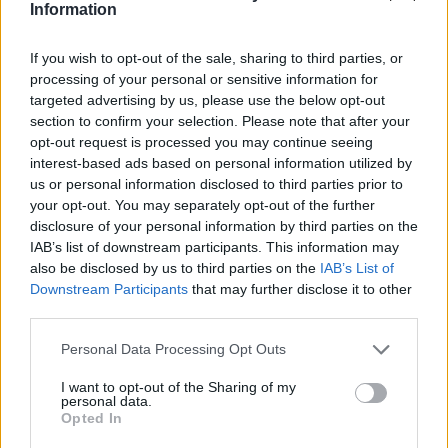
Information
Dalmine (397)
Dossena (10)
If you wish to opt-out of the sale, sharing to third parties, or
processing of your personal or sensitive information for
Endine Gaiano (94)
targeted advertising by us, please use the below opt-out
Entratico (29)
section to confirm your selection. Please note that after your
opt-out request is processed you may continue seeing
Fara Gera d'Adda (118)
interest-based ads based on personal information utilized by
Fara Olivana con Sola (27)
us or personal information disclosed to third parties prior to
your opt-out. You may separately opt-out of the further
Filago (50)
disclosure of your personal information by third parties on the
IAB’s list of downstream participants. This information may
Fino del Monte (14)
also be disclosed by us to third parties on the
IAB’s List of
Fiorano al Serio (59)
Downstream Participants
that may further disclose it to other
third parties.
Fontanella (84)
Personal Data Processing Opt Outs
Fonteno (2)
Foppolo (10)
I want to opt-out of the Sharing of my
personal data.
Opted In
Foresto Sparso (51)