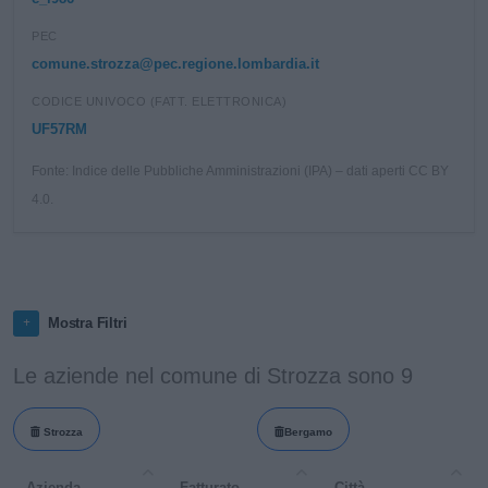
PEC
comune.strozza@pec.regione.lombardia.it
CODICE UNIVOCO (FATT. ELETTRONICA)
UF57RM
Fonte: Indice delle Pubbliche Amministrazioni (IPA) – dati aperti CC BY
4.0.
Mostra Filtri
Le aziende nel comune di Strozza sono 9
Strozza
Bergamo
Azienda
Fatturato
Città