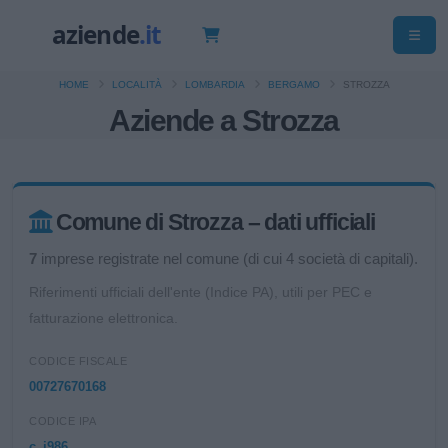
HOME
LOCALITÀ
LOMBARDIA
BERGAMO
STROZZA
Aziende a Strozza
Comune di Strozza – dati ufficiali
7
imprese registrate nel comune (di cui 4 società di capitali).
Riferimenti ufficiali dell'ente (Indice PA), utili per PEC e
fatturazione elettronica.
CODICE FISCALE
00727670168
CODICE IPA
c_i986