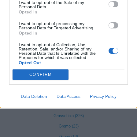
Fornovo San Giovanni (71)
I want to opt-out of the Sale of my
Personal Data.
Opted In
Fuipiano Valle Imagna (3)
Gandellino (12)
I want to opt-out of processing my
Personal Data for Targeted Advertising.
Gandino (154)
Opted In
Gandosso (21)
I want to opt-out of Collection, Use,
Retention, Sale, and/or Sharing of my
Personal Data that Is Unrelated with the
Gaverina Terme (10)
Purposes for which it was collected.
Opted Out
Gazzaniga (95)
Ghisalba (128)
CONFIRM
Gorlago (124)
Gorle (182)
Data Deletion
Data Access
Privacy Policy
Gorno (18)
Grassobbio (326)
Gromo (23)
Grone (13)