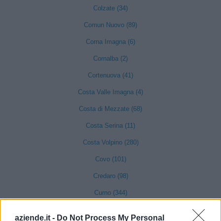
Colzate (34)
Comun Nuovo (89)
Corna Imagna (6)
Cornalba (2)
Cortenuova (41)
Costa Valle Imagna (4)
Costa di Mezzate (68)
Costa Serina (11)
Costa Volpino (280)
Covo (101)
Credaro (98)
Curno (344)
Cusio (1)
aziende.it -
Do Not Process My Personal