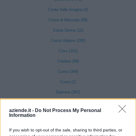
Costa Valle Imagna (4)
Costa di Mezzate (68)
Costa Serina (11)
Costa Volpino (280)
Covo (101)
Credaro (98)
Curno (344)
Cusio (1)
Dalmine (397)
Dossena (10)
aziende.it -
Do Not Process My Personal
Endine Gaiano (94)
Information
Entratico (29)
If you wish to opt-out of the sale, sharing to third parties, or
Fara Gera d'Adda (118)