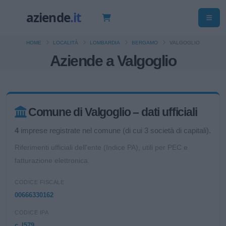
HOME
LOCALITÀ
LOMBARDIA
BERGAMO
VALGOGLIO
Aziende a Valgoglio
Comune di Valgoglio – dati ufficiali
4
imprese registrate nel comune (di cui 3 società di capitali).
Riferimenti ufficiali dell'ente (Indice PA), utili per PEC e
fatturazione elettronica.
CODICE FISCALE
00666330162
CODICE IPA
c_l579