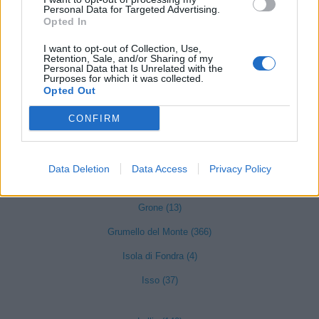
Personal Data for Targeted Advertising.
Gaverina Terme (10)
Opted In
Gazzaniga (95)
I want to opt-out of Collection, Use,
Retention, Sale, and/or Sharing of my
Ghisalba (128)
Personal Data that Is Unrelated with the
Purposes for which it was collected.
Gorlago (124)
Opted Out
Gorle (182)
CONFIRM
Gorno (18)
Grassobbio (326)
Data Deletion
Data Access
Privacy Policy
Gromo (23)
Grone (13)
Grumello del Monte (366)
Isola di Fondra (4)
Isso (37)