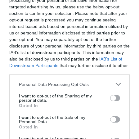
processing of your personal or sensitive information for
targeted advertising by us, please use the below opt-out
Fara Olivana con Sola (27)
section to confirm your selection. Please note that after your
Filago (50)
opt-out request is processed you may continue seeing
interest-based ads based on personal information utilized by
Fino del Monte (14)
us or personal information disclosed to third parties prior to
your opt-out. You may separately opt-out of the further
Fiorano al Serio (59)
disclosure of your personal information by third parties on the
Fontanella (84)
IAB’s list of downstream participants. This information may
also be disclosed by us to third parties on the
IAB’s List of
Fonteno (2)
Downstream Participants
that may further disclose it to other
Foppolo (10)
third parties.
Foresto Sparso (51)
Personal Data Processing Opt Outs
Fornovo San Giovanni (71)
I want to opt-out of the Sharing of my
personal data.
Fuipiano Valle Imagna (3)
Opted In
Gandellino (12)
I want to opt-out of the Sale of my
Personal Data.
Gandino (154)
Opted In
Gandosso (21)
I want to opt-out of processing my