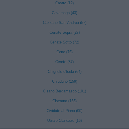
Castro (12)
Cavernago (43)
Cazzano Sant'Andrea (57)
Cenate Sopra (27)
Cenate Sotto (72)
Cene (76)
Cerete (37)
Chignolo d'Isola (64)
Chiuduno (159)
Cisano Bergamasco (101)
Ciserano (155)
Cividate al Piano (90)
Ubiale Clanezzo (16)