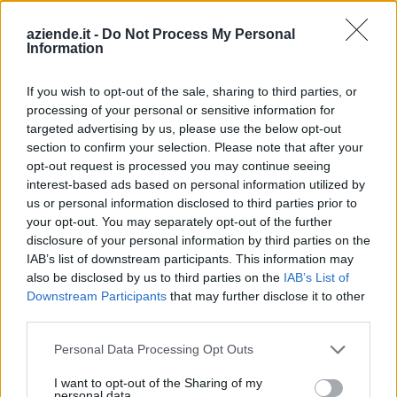
Clusone (280)
aziende.it -
Do Not Process My Personal
Colere (29)
Information
Cologno al Serio (239)
If you wish to opt-out of the sale, sharing to third parties, or
Colzate (34)
processing of your personal or sensitive information for
Comun Nuovo (89)
targeted advertising by us, please use the below opt-out
section to confirm your selection. Please note that after your
Corna Imagna (6)
opt-out request is processed you may continue seeing
interest-based ads based on personal information utilized by
Cornalba (2)
us or personal information disclosed to third parties prior to
Cortenuova (41)
your opt-out. You may separately opt-out of the further
disclosure of your personal information by third parties on the
Costa Valle Imagna (4)
IAB’s list of downstream participants. This information may
Costa di Mezzate (68)
also be disclosed by us to third parties on the
IAB’s List of
Downstream Participants
that may further disclose it to other
Costa Serina (11)
third parties.
Costa Volpino (280)
Personal Data Processing Opt Outs
Covo (101)
I want to opt-out of the Sharing of my
personal data.
Credaro (98)