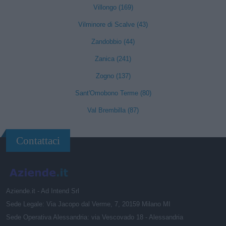
Villongo (169)
Vilminore di Scalve (43)
Zandobbio (44)
Zanica (241)
Zogno (137)
Sant'Omobono Terme (80)
Val Brembilla (87)
Contattaci
Aziende.it - Ad Intend Srl
Sede Legale: Via Jacopo dal Verme, 7, 20159 Milano MI
Sede Operativa Alessandria: via Vescovado 18 - Alessandria