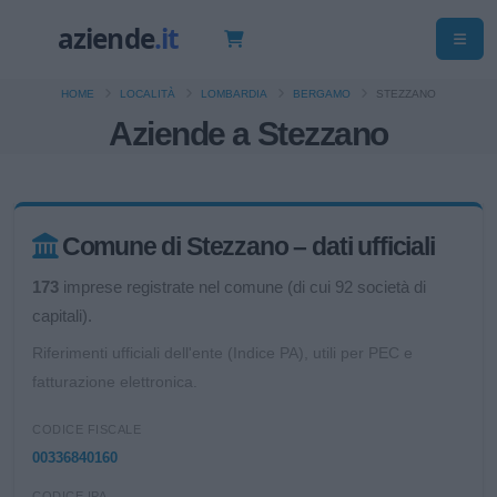
HOME
LOCALITÀ
LOMBARDIA
BERGAMO
STEZZANO
Aziende a Stezzano
Comune di Stezzano – dati ufficiali
173
imprese registrate nel comune (di cui 92 società di
capitali).
Riferimenti ufficiali dell'ente (Indice PA), utili per PEC e
fatturazione elettronica.
CODICE FISCALE
00336840160
CODICE IPA