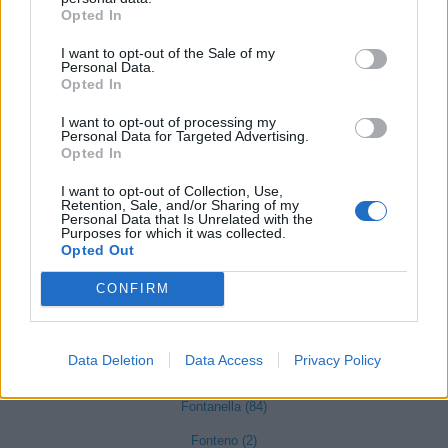
Opted In
Curno (344)
I want to opt-out of the Sale of my
Personal Data.
Cusio (1)
Opted In
Dalmine (397)
I want to opt-out of processing my
Dossena (10)
Personal Data for Targeted Advertising.
Opted In
Endine Gaiano (94)
I want to opt-out of Collection, Use,
Entratico (29)
Retention, Sale, and/or Sharing of my
Personal Data that Is Unrelated with the
Purposes for which it was collected.
Fara Gera d'Adda (118)
Opted Out
Fara Olivana con Sola (27)
CONFIRM
Filago (50)
Fino del Monte (14)
Data Deletion
Data Access
Privacy Policy
Fiorano al Serio (59)
Fontanella (84)
Fonteno (2)