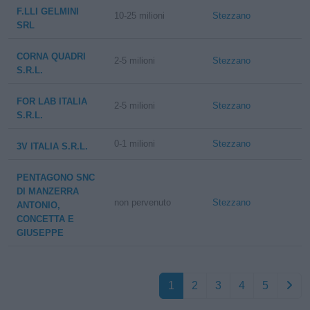
F.LLI GELMINI
10-25 milioni
Stezzano
SRL
CORNA QUADRI
2-5 milioni
Stezzano
S.R.L.
FOR LAB ITALIA
2-5 milioni
Stezzano
S.R.L.
0-1 milioni
Stezzano
3V ITALIA S.R.L.
PENTAGONO SNC
DI MANZERRA
non pervenuto
Stezzano
ANTONIO,
CONCETTA E
GIUSEPPE
1
2
3
4
5