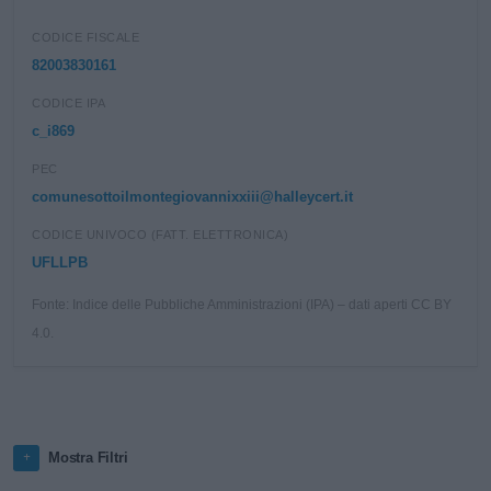
CODICE FISCALE
82003830161
CODICE IPA
c_i869
PEC
comunesottoilmontegiovannixxiii@halleycert.it
CODICE UNIVOCO (FATT. ELETTRONICA)
UFLLPB
Fonte: Indice delle Pubbliche Amministrazioni (IPA) – dati aperti CC BY
4.0.
Mostra Filtri