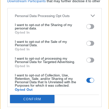
Downstream Participants
that may further disclose it to other
third parties.
Cortenuova (41)
Personal Data Processing Opt Outs
Costa Valle Imagna (4)
Costa di Mezzate (68)
I want to opt-out of the Sharing of my
personal data.
Opted In
Costa Serina (11)
Costa Volpino (280)
I want to opt-out of the Sale of my
Personal Data.
Opted In
Covo (101)
Credaro (98)
I want to opt-out of processing my
Personal Data for Targeted Advertising.
Curno (344)
Opted In
Cusio (1)
I want to opt-out of Collection, Use,
Retention, Sale, and/or Sharing of my
Personal Data that Is Unrelated with the
Dalmine (397)
Purposes for which it was collected.
Opted Out
Dossena (10)
Endine Gaiano (94)
CONFIRM
Entratico (29)