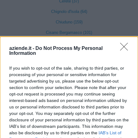
Cerete (37)
Chignolo d'Isola (64)
Chiuduno (159)
Cisano Bergamasco (101)
Ciserano (155)
aziende.it -
Do Not Process My Personal
Information
Cividate al Piano (90)
Ubiale Clanezzo (16)
If you wish to opt-out of the sale, sharing to third parties, or
processing of your personal or sensitive information for
Clusone (280)
targeted advertising by us, please use the below opt-out
Colere (29)
section to confirm your selection. Please note that after your
opt-out request is processed you may continue seeing
Cologno al Serio (239)
interest-based ads based on personal information utilized by
Colzate (34)
us or personal information disclosed to third parties prior to
your opt-out. You may separately opt-out of the further
Comun Nuovo (89)
disclosure of your personal information by third parties on the
IAB’s list of downstream participants. This information may
Corna Imagna (6)
also be disclosed by us to third parties on the
IAB’s List of
Cornalba (2)