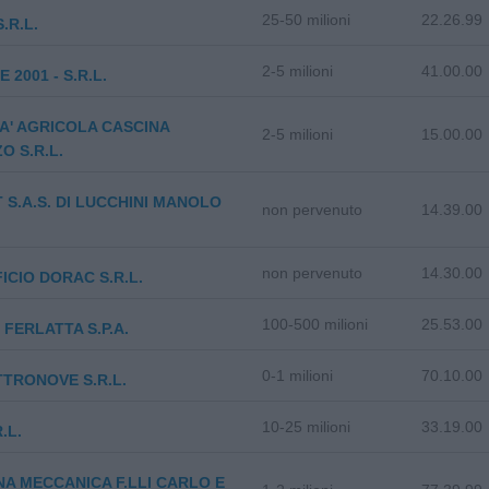
25-50 milioni
22.26.99
S.R.L.
2-5 milioni
41.00.00
 2001 - S.R.L.
A' AGRICOLA CASCINA
2-5 milioni
15.00.00
O S.R.L.
 S.A.S. DI LUCCHINI MANOLO
non pervenuto
14.39.00
non pervenuto
14.30.00
ICIO DORAC S.R.L.
100-500 milioni
25.53.00
FERLATTA S.P.A.
0-1 milioni
70.10.00
TRONOVE S.R.L.
10-25 milioni
33.19.00
.L.
NA MECCANICA F.LLI CARLO E