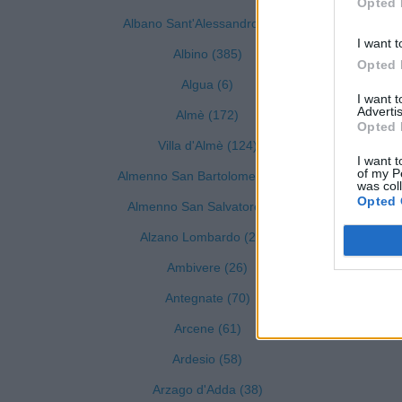
Opted 
Albano Sant'Alessandro (212)
I want t
Albino (385)
C
Opted 
Algua (6)
I want 
Advertis
Almè (172)
Opted 
Villa d'Almè (124)
I want t
of my P
Almenno San Bartolomeo (126)
was col
Opted 
Almenno San Salvatore (82)
Alzano Lombardo (227)
Ambivere (26)
Antegnate (70)
Arcene (61)
Ardesio (58)
Arzago d'Adda (38)