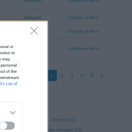
Bergamo
Cologno al Serio
Bergamo
Cologno al Serio
Bergamo
Cologno al Serio
sonal or
Bergamo
Cologno al Serio
ection to
ou may
 personal
out of the
1
2
3
4
5
 downstream
B’s List of
 Bergamo
Roncola (12)
Rota d'Imagna (13)