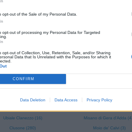
In
Cavernago (43)
Lenna (22)
o opt-out of the Sale of my Personal Data.
azzano Sant'Andrea (57)
Levate (53)
In
Cenate Sopra (27)
Locatello (7)
to opt-out of processing my Personal Data for Targeted
ing.
Cenate Sotto (72)
Lovere (119)
In
Cene (76)
Lurano (46)
o opt-out of Collection, Use, Retention, Sale, and/or Sharing
ersonal Data that Is Unrelated with the Purposes for which it
Cerete (37)
Luzzana (22)
lected.
Out
Chignolo d'Isola (64)
Madone (109)
Chiuduno (159)
Mapello (129)
CONFIRM
Cisano Bergamasco (101)
Martinengo (204)
Ciserano (155)
Medolago (84)
Data Deletion
Data Access
Privacy Policy
Cividate al Piano (90)
Mezzoldo (1)
Ubiale Clanezzo (16)
Misano di Gera d'Adda (4
Clusone (280)
Moio de' Calvi (3)