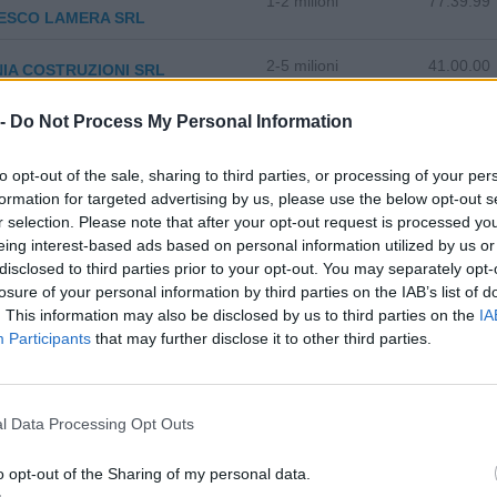
1-2 milioni
77.39.99
ESCO LAMERA SRL
2-5 milioni
41.00.00
IA COSTRUZIONI SRL
10-25 milioni
33.20.09
 -
Do Not Process My Personal Information
S.R.L.
A DI COSTRUZIONI EDILI C.F.L.
to opt-out of the sale, sharing to third parties, or processing of your per
10-25 milioni
41.00.00
formation for targeted advertising by us, please use the below opt-out s
r selection. Please note that after your opt-out request is processed y
eing interest-based ads based on personal information utilized by us or
disclosed to third parties prior to your opt-out. You may separately opt-
losure of your personal information by third parties on the IAB’s list of
. This information may also be disclosed by us to third parties on the
IA
Participants
that may further disclose it to other third parties.
zza tutti i comuni della provincia di
l Data Processing Opt Outs
stione della Presolana (66)
Lallio (140)
o opt-out of the Sharing of my personal data.
Castro (12)
Leffe (147)