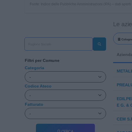
Fonte: Indice delle Pubbliche Amministrazioni (IPA) – dati apert
Le azi
Cologno
Aziend
Filtri per Comune
Categoria
METALL
PREALU
Codice Ateco
EDILPE
Fatturato
E G. & 
CEM S.
Cerca