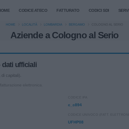
HOME
CODICE ATECO
FATTURATO
CODICI SDI
SERVI
HOME
LOCALITÀ
LOMBARDIA
BERGAMO
COLOGNO AL SERIO
Aziende a Cologno al Serio
ati ufficiali
i capitali).
 fatturazione elettronica.
CODICE IPA
c_c894
CODICE UNIVOCO (FATT. ELETTRON
UFHP08