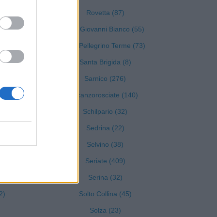
Rovetta (87)
San Giovanni Bianco (55)
San Pellegrino Terme (73)
Santa Brigida (8)
Sarnico (276)
Scanzorosciate (140)
Schilpario (32)
Sedrina (22)
Selvino (38)
Seriate (409)
Serina (32)
2)
Solto Collina (45)
Solza (23)