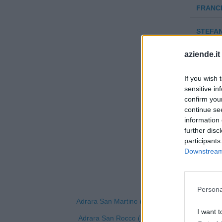
FRANC
STEFAN
aziende.it
SOMIN 
IMPRES
If you wish 
sensitive in
- S.R.L.
confirm you
continue se
information 
further disc
participants
Downstream 
Visuali
Persona
Adrara San Martino (65)
Ca
I want t
Adrara San Rocco (13)