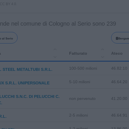
i CC BY 4.0.
ende nel comune di Cologno al Serio sono 239
 al Serio
Berga
a
Fatturato
Ateco
100-500 milioni
46.82.10
 STEEL METALTUBI S.R.L.
5-10 milioni
46.64.20
X S.R.L. UNIPERSONALE
LUCCHI S.N.C. DI PELUCCHI C.
non pervenuto
41.20.00
C.
2-5 milioni
46.64.91
R.L.
1-2 milioni
13.96.00