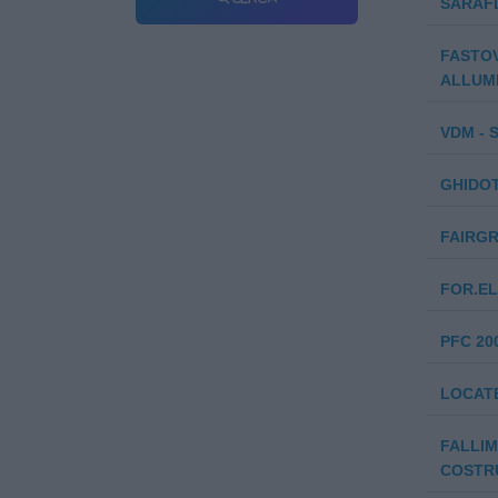
SARAF
FASTOV
ALLUMIN
VDM - S
GHIDOT
FAIRGR
FOR.EL
PFC 200
LOCATE
FALLIM
COSTRU