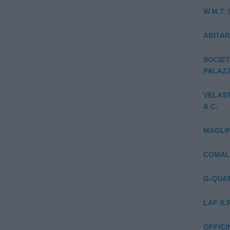
W.M.T. 
ABITARE
SOCIET
PALAZZ
VELAST
& C.
MAGLIF
COMAL 
G-QUAT
LAF S.R
OFFICI