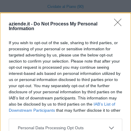
Cividate al Piano (90)
Ubiale Clanezzo (16)
aziende.it -
Do Not Process My Personal
Clusone (280)
Information
Colere (29)
If you wish to opt-out of the sale, sharing to third parties, or
Cologno al Serio (239)
processing of your personal or sensitive information for
targeted advertising by us, please use the below opt-out
Colzate (34)
section to confirm your selection. Please note that after your
Comun Nuovo (89)
opt-out request is processed you may continue seeing
interest-based ads based on personal information utilized by
Corna Imagna (6)
us or personal information disclosed to third parties prior to
your opt-out. You may separately opt-out of the further
Cornalba (2)
disclosure of your personal information by third parties on the
Cortenuova (41)
IAB’s list of downstream participants. This information may
also be disclosed by us to third parties on the
IAB’s List of
Costa Valle Imagna (4)
Downstream Participants
that may further disclose it to other
Costa di Mezzate (68)
third parties.
Costa Serina (11)
Personal Data Processing Opt Outs