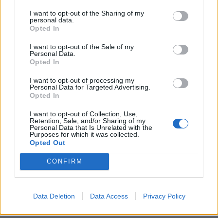
Costa Volpino (280)
I want to opt-out of the Sharing of my
personal data.
Covo (101)
Opted In
Credaro (98)
I want to opt-out of the Sale of my
Personal Data.
Curno (344)
Opted In
Cusio (1)
I want to opt-out of processing my
Personal Data for Targeted Advertising.
Dalmine (397)
Opted In
Dossena (10)
I want to opt-out of Collection, Use,
Retention, Sale, and/or Sharing of my
Endine Gaiano (94)
Personal Data that Is Unrelated with the
Purposes for which it was collected.
Entratico (29)
Opted Out
Fara Gera d'Adda (118)
CONFIRM
Fara Olivana con Sola (27)
Filago (50)
Data Deletion
Data Access
Privacy Policy
Fino del Monte (14)