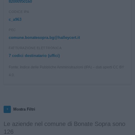
82000950160
CODICE IPA
c_a963
PEC
comune.bonatesopra.bg@halleycert.it
FATTURAZIONE ELETTRONICA
7 codici destinatario (uffici)
Fonte: Indice delle Pubbliche Amministrazioni (IPA) – dati aperti CC BY
4.0.
Mostra Filtri
Le aziende nel comune di Bonate Sopra sono
126