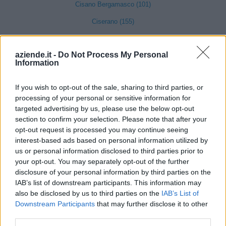
Cisano Bergamasco (101)
Ciserano (155)
Cividate al Piano (90)
aziende.it -
Do Not Process My Personal
Ubiale Clanezzo (16)
Information
Clusone (280)
If you wish to opt-out of the sale, sharing to third parties, or
Colere (29)
processing of your personal or sensitive information for
Cologno al Serio (239)
targeted advertising by us, please use the below opt-out
section to confirm your selection. Please note that after your
Colzate (34)
opt-out request is processed you may continue seeing
interest-based ads based on personal information utilized by
Comun Nuovo (89)
us or personal information disclosed to third parties prior to
Corna Imagna (6)
your opt-out. You may separately opt-out of the further
disclosure of your personal information by third parties on the
Cornalba (2)
IAB’s list of downstream participants. This information may
also be disclosed by us to third parties on the
IAB’s List of
Cortenuova (41)
Downstream Participants
that may further disclose it to other
Costa Valle Imagna (4)
third parties.