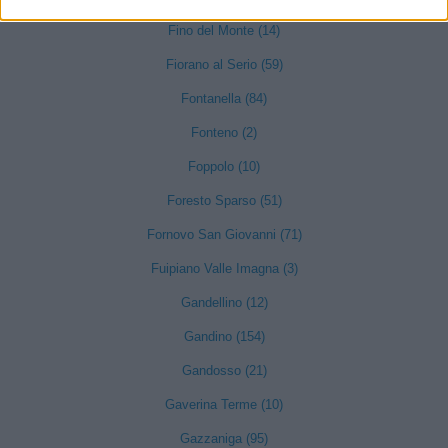
Fino del Monte (14)
Fiorano al Serio (59)
Fontanella (84)
Fonteno (2)
Foppolo (10)
Foresto Sparso (51)
Fornovo San Giovanni (71)
Fuipiano Valle Imagna (3)
Gandellino (12)
Gandino (154)
Gandosso (21)
Gaverina Terme (10)
Gazzaniga (95)