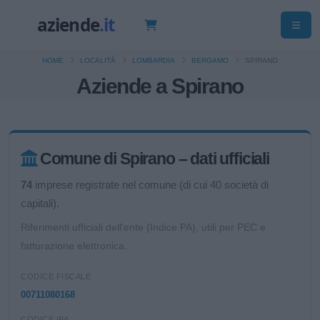
HOME
LOCALITÀ
LOMBARDIA
BERGAMO
SPIRANO
Aziende a Spirano
Comune di Spirano – dati ufficiali
74
imprese registrate nel comune (di cui 40 società di
capitali).
Riferimenti ufficiali dell'ente (Indice PA), utili per PEC e
fatturazione elettronica.
CODICE FISCALE
00711080168
CODICE IPA