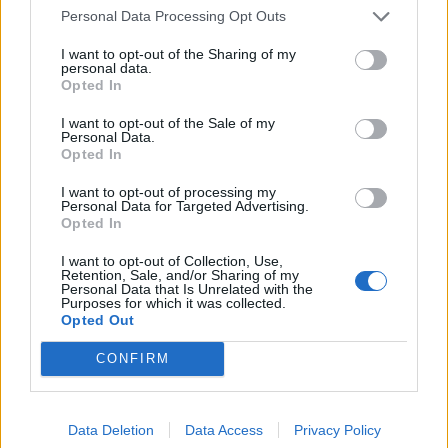
Costa di Mezzate (68)
Personal Data Processing Opt Outs
Costa Serina (11)
I want to opt-out of the Sharing of my
personal data.
Costa Volpino (280)
Opted In
Covo (101)
I want to opt-out of the Sale of my
Personal Data.
Credaro (98)
Opted In
Curno (344)
I want to opt-out of processing my
Personal Data for Targeted Advertising.
Cusio (1)
Opted In
Dalmine (397)
I want to opt-out of Collection, Use,
Retention, Sale, and/or Sharing of my
Dossena (10)
Personal Data that Is Unrelated with the
Purposes for which it was collected.
Endine Gaiano (94)
Opted Out
Entratico (29)
CONFIRM
Fara Gera d'Adda (118)
Fara Olivana con Sola (27)
Data Deletion
Data Access
Privacy Policy
Filago (50)