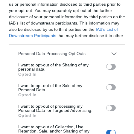
Fonteno (2)
us or personal information disclosed to third parties prior to
your opt-out. You may separately opt-out of the further
Foppolo (10)
disclosure of your personal information by third parties on the
IAB’s list of downstream participants. This information may
Foresto Sparso (51)
also be disclosed by us to third parties on the
IAB’s List of
Fornovo San Giovanni (71)
Downstream Participants
that may further disclose it to other
third parties.
Fuipiano Valle Imagna (3)
Personal Data Processing Opt Outs
Gandellino (12)
Gandino (154)
I want to opt-out of the Sharing of my
personal data.
Opted In
Gandosso (21)
Gaverina Terme (10)
I want to opt-out of the Sale of my
Personal Data.
Opted In
Gazzaniga (95)
Ghisalba (128)
I want to opt-out of processing my
Personal Data for Targeted Advertising.
Gorlago (124)
Opted In
Gorle (182)
I want to opt-out of Collection, Use,
Retention, Sale, and/or Sharing of my