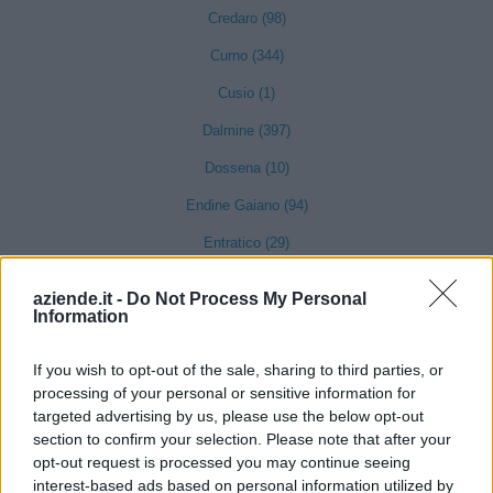
Credaro (98)
Curno (344)
Cusio (1)
Dalmine (397)
Dossena (10)
Endine Gaiano (94)
Entratico (29)
Fara Gera d'Adda (118)
aziende.it -
Do Not Process My Personal
Information
Fara Olivana con Sola (27)
Filago (50)
If you wish to opt-out of the sale, sharing to third parties, or
processing of your personal or sensitive information for
Fino del Monte (14)
targeted advertising by us, please use the below opt-out
Fiorano al Serio (59)
section to confirm your selection. Please note that after your
opt-out request is processed you may continue seeing
Fontanella (84)
interest-based ads based on personal information utilized by