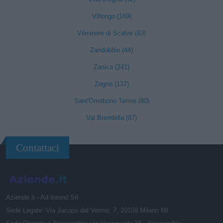
Villongo (169)
Vilminore di Scalve (43)
Zandobbio (44)
Zanica (241)
Zogno (137)
Sant'Omobono Terme (80)
Val Brembilla (87)
Contattaci
Aziende.it - Ad Intend Srl
Sede Legale: Via Jacopo dal Verme, 7, 20159 Milano MI