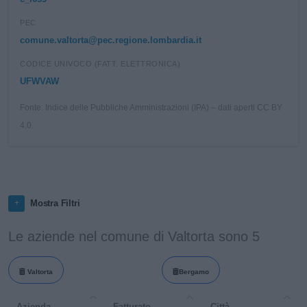
PEC
comune.valtorta@pec.regione.lombardia.it
CODICE UNIVOCO (FATT. ELETTRONICA)
UFWVAW
Fonte: Indice delle Pubbliche Amministrazioni (IPA) – dati aperti CC BY
4.0.
Mostra Filtri
Le aziende nel comune di Valtorta sono 5
Valtorta
Bergamo
Azienda
Fatturato
Città