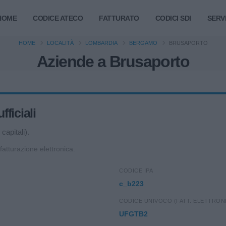
HOME
CODICE ATECO
FATTURATO
CODICI SDI
SERVI
HOME
LOCALITÀ
LOMBARDIA
BERGAMO
BRUSAPORTO
Aziende a Brusaporto
ficiali
capitali).
 fatturazione elettronica.
CODICE IPA
c_b223
CODICE UNIVOCO (FATT. ELETTRON
UFGTB2