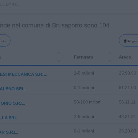
i CC BY 4.0.
ende nel comune di Brusaporto sono 104
orto
Berga
a
Fatturato
Ateco
2-5 milioni
25.99.90
SI MECCANICA S.R.L.
0-1 milioni
81.21.00
ALENO SRL
50-100 milioni
56.11.11
TORIO S.R.L.
2-5 milioni
43.21.01
LLA SRL
0-1 milioni
26.20.00
R S.R.L.