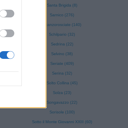
Santa Brigida (8)
Sarnico (276)
Scanzorosciate (140)
Schilpario (32)
Sedrina (22)
Selvino (38)
Seriate (409)
Serina (32)
2)
Solto Collina (45)
Solza (23)
15)
Songavazzo (22)
Sorisole (100)
Sotto il Monte Giovanni XXIII (60)