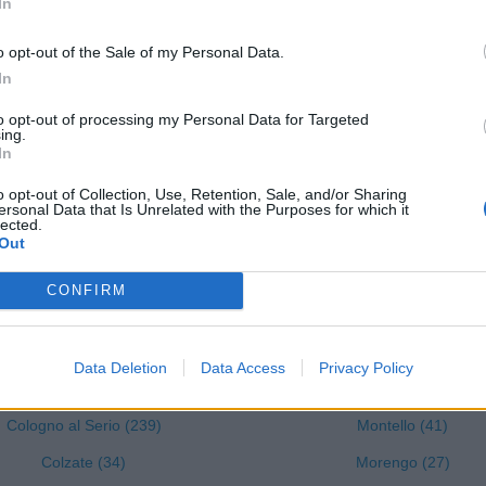
In
Cenate Sotto (72)
Lovere (119)
o opt-out of the Sale of my Personal Data.
Cene (76)
Lurano (46)
In
Cerete (37)
Luzzana (22)
to opt-out of processing my Personal Data for Targeted
Chignolo d'Isola (64)
Madone (109)
ing.
In
Chiuduno (159)
Mapello (129)
o opt-out of Collection, Use, Retention, Sale, and/or Sharing
Cisano Bergamasco (101)
Martinengo (204)
ersonal Data that Is Unrelated with the Purposes for which it
lected.
Ciserano (155)
Medolago (84)
Out
Cividate al Piano (90)
Mezzoldo (1)
CONFIRM
Ubiale Clanezzo (16)
Misano di Gera d'Adda (4
Clusone (280)
Moio de' Calvi (3)
Data Deletion
Data Access
Privacy Policy
Colere (29)
Monasterolo del Castello (
Cologno al Serio (239)
Montello (41)
Colzate (34)
Morengo (27)