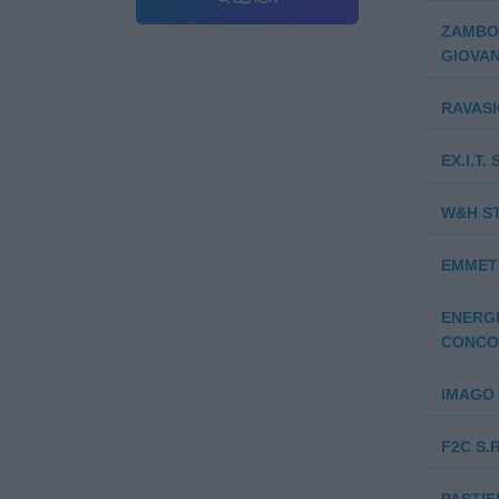
ZAMBO
GIOVANN
RAVASIO
EX.I.T. 
W&H ST
EMMETR
ENERGIA
CONCO
IMAGO 
F2C S.R