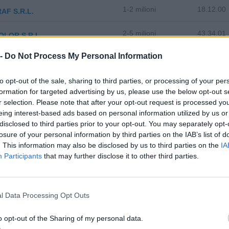
1-2 milioni
18.12.00
AF S.R.L.
2-5 milioni
43.34.01
OLOR S.R.L.
 -
Do Not Process My Personal Information
to opt-out of the sale, sharing to third parties, or processing of your per
formation for targeted advertising by us, please use the below opt-out s
r selection. Please note that after your opt-out request is processed y
zza tutti i comuni della provincia di
eing interest-based ads based on personal information utilized by us or
disclosed to third parties prior to your opt-out. You may separately opt-
losure of your personal information by third parties on the IAB’s list of
. This information may also be disclosed by us to third parties on the
IA
stione della Presolana (66)
Lallio (140)
Participants
that may further disclose it to other third parties.
Castro (12)
Leffe (147)
Cavernago (43)
Lenna (22)
l Data Processing Opt Outs
azzano Sant'Andrea (57)
Levate (53)
o opt-out of the Sharing of my personal data.
Cenate Sopra (27)
Locatello (7)