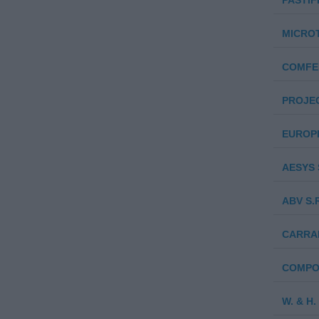
PASTIF
MICROT
COMFE
PROJEC
EUROPR
AESYS S
ABV S.R
CARRAR
COMPO
W. & H.