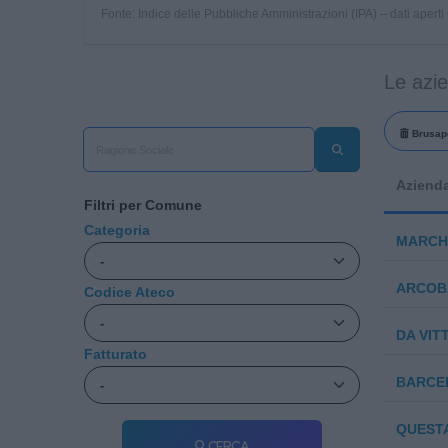
Fonte: Indice delle Pubbliche Amministrazioni (IPA) – dati apert
Le azi
Brusap
Aziend
Filtri per Comune
Categoria
MARCHE
ARCOB
Codice Ateco
DA VIT
Fatturato
BARCE
QUESTA
Cerca