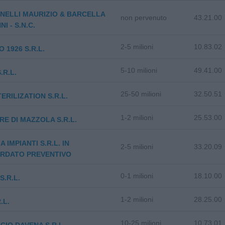
NELLI MAURIZIO & BARCELLA
non pervenuto
43.21.00
I - S.N.C.
2-5 milioni
10.83.02
 1926 S.R.L.
5-10 milioni
49.41.00
S.R.L.
25-50 milioni
32.50.51
ERILIZATION S.R.L.
1-2 milioni
25.53.00
E DI MAZZOLA S.R.L.
 IMPIANTI S.R.L. IN
2-5 milioni
33.20.09
RDATO PREVENTIVO
0-1 milioni
18.10.00
S.R.L.
1-2 milioni
28.25.00
.L.
10-25 milioni
10.73.01