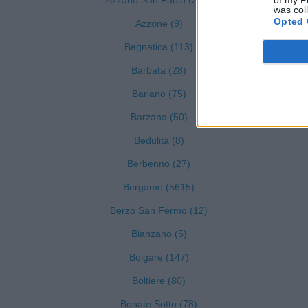
Azzano San Paolo (268)
was col
Opted 
Azzone (9)
Bagnatica (113)
Barbata (28)
Bariano (75)
Barzana (50)
Bedulita (8)
Berbenno (27)
Bergamo (5615)
Berzo San Fermo (12)
Bianzano (5)
Bolgare (147)
Boltiere (80)
Bonate Sotto (78)