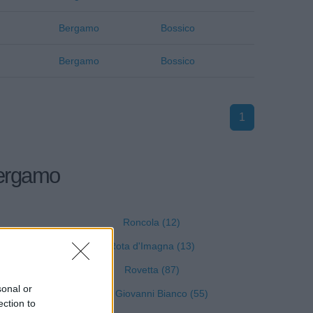
Bergamo
Bossico
Bergamo
Bossico
1
 Bergamo
Roncola (12)
Rota d'Imagna (13)
Rovetta (87)
sonal or
San Giovanni Bianco (55)
ection to