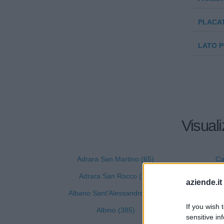
PLACA
LATO P
Visuali
Adrara San Martino (65)
Ca
Adrara San Rocco (13)
aziende.it
Albano Sant'Alessandro (212)
If you wish 
Albino (385)
C
sensitive in