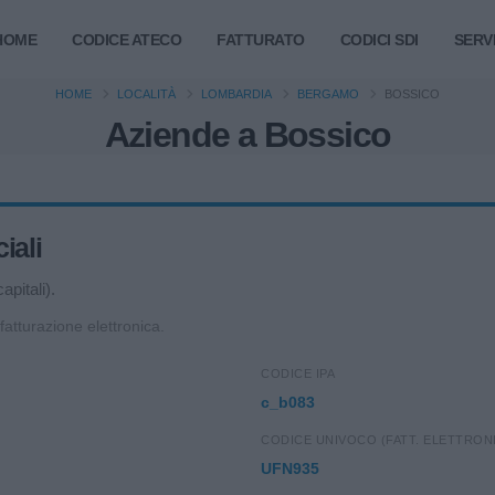
HOME
CODICE ATECO
FATTURATO
CODICI SDI
SERVI
HOME
LOCALITÀ
LOMBARDIA
BERGAMO
BOSSICO
Aziende a Bossico
iali
apitali).
 fatturazione elettronica.
CODICE IPA
c_b083
CODICE UNIVOCO (FATT. ELETTRON
UFN935