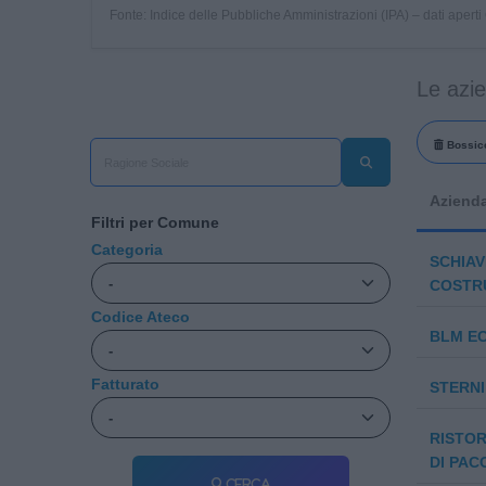
Fonte: Indice delle Pubbliche Amministrazioni (IPA) – dati apert
Le azi
Bossic
Aziend
Filtri per Comune
Categoria
SCHIAVI
COSTR
Codice Ateco
BLM EC
Fatturato
STERNI
RISTOR
DI PAC
Cerca