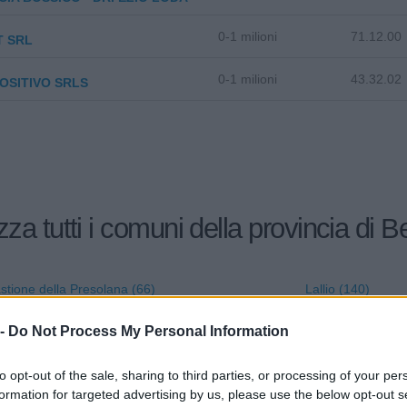
0-1 milioni
71.12.00
T SRL
0-1 milioni
43.32.02
OSITIVO SRLS
zza tutti i comuni della provincia di
stione della Presolana (66)
Lallio (140)
Castro (12)
Leffe (147)
 -
Do Not Process My Personal Information
Cavernago (43)
Lenna (22)
to opt-out of the sale, sharing to third parties, or processing of your per
azzano Sant'Andrea (57)
Levate (53)
formation for targeted advertising by us, please use the below opt-out s