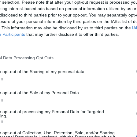
Cenate Sopra (27)
Locatello (7)
r selection. Please note that after your opt-out request is processed y
eing interest-based ads based on personal information utilized by us or
Cenate Sotto (72)
Lovere (119)
disclosed to third parties prior to your opt-out. You may separately opt-
losure of your personal information by third parties on the IAB’s list of
Cene (76)
Lurano (46)
. This information may also be disclosed by us to third parties on the
IA
Cerete (37)
Luzzana (22)
Participants
that may further disclose it to other third parties.
Chignolo d'Isola (64)
Madone (109)
Chiuduno (159)
Mapello (129)
l Data Processing Opt Outs
Cisano Bergamasco (101)
Martinengo (204)
o opt-out of the Sharing of my personal data.
Ciserano (155)
Medolago (84)
In
Cividate al Piano (90)
Mezzoldo (1)
o opt-out of the Sale of my Personal Data.
Ubiale Clanezzo (16)
Misano di Gera d'Adda (4
In
Clusone (280)
Moio de' Calvi (3)
to opt-out of processing my Personal Data for Targeted
ing.
Colere (29)
Monasterolo del Castello (
In
Cologno al Serio (239)
Montello (41)
o opt-out of Collection, Use, Retention, Sale, and/or Sharing
ersonal Data that Is Unrelated with the Purposes for which it