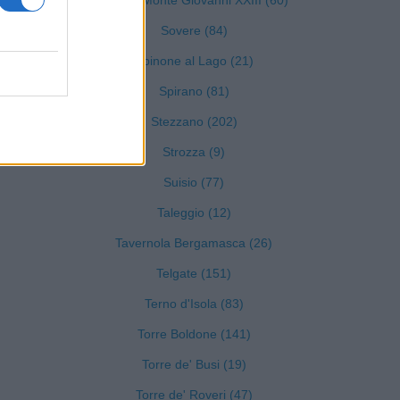
Sotto il Monte Giovanni XXIII (60)
Sovere (84)
Spinone al Lago (21)
Spirano (81)
Stezzano (202)
Strozza (9)
Suisio (77)
Taleggio (12)
Tavernola Bergamasca (26)
Telgate (151)
Terno d'Isola (83)
Torre Boldone (141)
Torre de' Busi (19)
Torre de' Roveri (47)