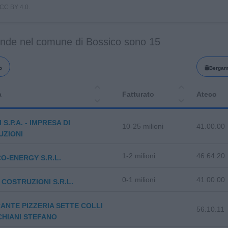
i CC BY 4.0.
ende nel comune di Bossico sono 15
o
Berga
a
Fatturato
Ateco
 S.P.A. - IMPRESA DI
10-25 milioni
41.00.00
UZIONI
1-2 milioni
46.64.20
O-ENERGY S.R.L.
0-1 milioni
41.00.00
 COSTRUZIONI S.R.L.
ANTE PIZZERIA SETTE COLLI
56.10.11
CHIANI STEFANO