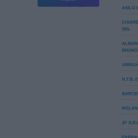
ASILO 
CHIARE
SRL
ALBERG
BRUNO 
ARRIGH
H.T.B.
BARCE
ROLAN
3F S.R.
FARMAC