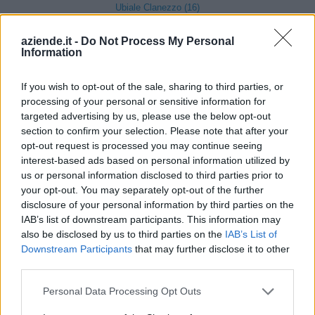
Ubiale Clanezzo (16)
Clusone (280)
aziende.it -
Do Not Process My Personal
Information
Colere (29)
Cologno al Serio (239)
If you wish to opt-out of the sale, sharing to third parties, or
processing of your personal or sensitive information for
Colzate (34)
targeted advertising by us, please use the below opt-out
Comun Nuovo (89)
section to confirm your selection. Please note that after your
opt-out request is processed you may continue seeing
Corna Imagna (6)
interest-based ads based on personal information utilized by
us or personal information disclosed to third parties prior to
Cornalba (2)
your opt-out. You may separately opt-out of the further
Cortenuova (41)
disclosure of your personal information by third parties on the
IAB’s list of downstream participants. This information may
Costa Valle Imagna (4)
also be disclosed by us to third parties on the
IAB’s List of
Costa di Mezzate (68)
Downstream Participants
that may further disclose it to other
third parties.
Costa Serina (11)
Personal Data Processing Opt Outs
Costa Volpino (280)