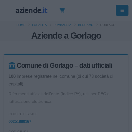
HOME
LOCALITÀ
LOMBARDIA
BERGAMO
GORLAGO
Aziende a Gorlago
Comune di Gorlago – dati ufficiali
108
imprese registrate nel comune (di cui 73 società di
capitali).
Riferimenti ufficiali dell'ente (Indice PA), utili per PEC e
fatturazione elettronica.
CODICE FISCALE
00251880167
CODICE IPA