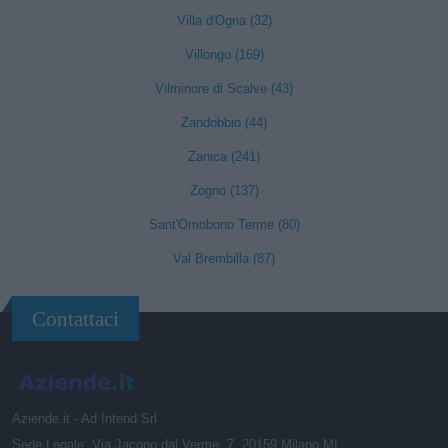
Villa d'Ogna (32)
Villongo (169)
Vilminore di Scalve (43)
Zandobbio (44)
Zanica (241)
Zogno (137)
Sant'Omobono Terme (80)
Val Brembilla (87)
Contattaci
Aziende.it - Ad Intend Srl
Sede Legale: Via Jacopo dal Verme, 7, 20159 Milano MI