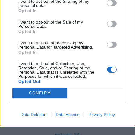
I want to opt-out of the Sharing of my
Covo (101)
personal data.
Opted In
Credaro (98)
I want to opt-out of the Sale of my
Curno (344)
Personal Data.
Opted In
Cusio (1)
Dalmine (397)
I want to opt-out of processing my
Personal Data for Targeted Advertising.
Opted In
Dossena (10)
Endine Gaiano (94)
I want to opt-out of Collection, Use,
Retention, Sale, and/or Sharing of my
Personal Data that Is Unrelated with the
Entratico (29)
Purposes for which it was collected.
Opted Out
Fara Gera d'Adda (118)
CONFIRM
Fara Olivana con Sola (27)
Filago (50)
Fino del Monte (14)
Data Deletion
Data Access
Privacy Policy
Fiorano al Serio (59)
Fontanella (84)