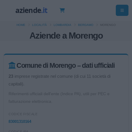
HOME
LOCALITÀ
LOMBARDIA
BERGAMO
MORENGO
Aziende a Morengo
Comune di Morengo – dati ufficiali
23
imprese registrate nel comune (di cui 11 società di
capitali).
Riferimenti ufficiali dell'ente (Indice PA), utili per PEC e
fatturazione elettronica.
CODICE FISCALE
83001310164
CODICE IPA