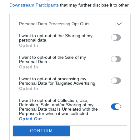
Downstream Participants
that may further disclose it to other
Cornalba (2)
third parties.
Cortenuova (41)
Personal Data Processing Opt Outs
Costa Valle Imagna (4)
I want to opt-out of the Sharing of my
Costa di Mezzate (68)
personal data.
Opted In
Costa Serina (11)
I want to opt-out of the Sale of my
Costa Volpino (280)
Personal Data.
Opted In
Covo (101)
I want to opt-out of processing my
Credaro (98)
Personal Data for Targeted Advertising.
Opted In
Curno (344)
I want to opt-out of Collection, Use,
Cusio (1)
Retention, Sale, and/or Sharing of my
Personal Data that Is Unrelated with the
Dalmine (397)
Purposes for which it was collected.
Opted Out
Dossena (10)
CONFIRM
Endine Gaiano (94)