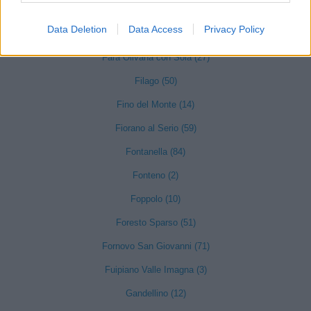
Entratico (29)
Data Deletion
Data Access
Privacy Policy
Fara Gera d'Adda (118)
Fara Olivana con Sola (27)
Filago (50)
Fino del Monte (14)
Fiorano al Serio (59)
Fontanella (84)
Fonteno (2)
Foppolo (10)
Foresto Sparso (51)
Fornovo San Giovanni (71)
Fuipiano Valle Imagna (3)
Gandellino (12)