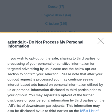
Cerete (37)
Chignolo d'Isola (64)
Chiuduno (159)
Cisano Bergamasco (101)
Ciserano (155)
aziende.it -
Do Not Process My Personal
Information
Cividate al Piano (90)
Ubiale Clanezzo (16)
If you wish to opt-out of the sale, sharing to third parties, or
processing of your personal or sensitive information for
Clusone (280)
targeted advertising by us, please use the below opt-out
section to confirm your selection. Please note that after your
Colere (29)
opt-out request is processed you may continue seeing
Cologno al Serio (239)
interest-based ads based on personal information utilized by
us or personal information disclosed to third parties prior to
Colzate (34)
your opt-out. You may separately opt-out of the further
disclosure of your personal information by third parties on the
Comun Nuovo (89)
IAB’s list of downstream participants. This information may
Corna Imagna (6)
also be disclosed by us to third parties on the
IAB’s List of