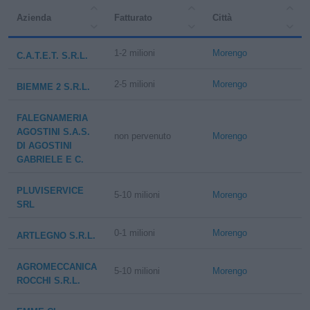
Azienda
Fatturato
Città
1-2 milioni
Morengo
C.A.T.E.T. S.R.L.
2-5 milioni
Morengo
BIEMME 2 S.R.L.
FALEGNAMERIA
AGOSTINI S.A.S.
non pervenuto
Morengo
DI AGOSTINI
GABRIELE E C.
PLUVISERVICE
5-10 milioni
Morengo
SRL
0-1 milioni
Morengo
ARTLEGNO S.R.L.
AGROMECCANICA
5-10 milioni
Morengo
ROCCHI S.R.L.