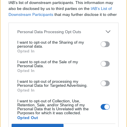
IAB’s list of downstream participants. This information may
Dossena (10)
also be disclosed by us to third parties on the
IAB’s List of
Downstream Participants
that may further disclose it to other
Endine Gaiano (94)
third parties.
Entratico (29)
Personal Data Processing Opt Outs
Fara Gera d'Adda (118)
I want to opt-out of the Sharing of my
Fara Olivana con Sola (27)
personal data.
Opted In
Filago (50)
I want to opt-out of the Sale of my
Fino del Monte (14)
Personal Data.
Opted In
Fiorano al Serio (59)
I want to opt-out of processing my
Fontanella (84)
Personal Data for Targeted Advertising.
Opted In
Fonteno (2)
I want to opt-out of Collection, Use,
Foppolo (10)
Retention, Sale, and/or Sharing of my
Personal Data that Is Unrelated with the
Foresto Sparso (51)
Purposes for which it was collected.
Opted Out
Fornovo San Giovanni (71)