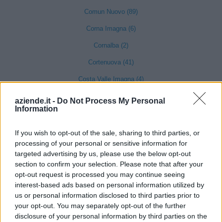
Comun Nuovo (89)
Corna Imagna (6)
Cornalba (2)
Cortenuova (41)
Costa Valle Imagna (4)
Costa di Mezzate (68)
aziende.it -
Do Not Process My Personal
Information
Costa Serina (11)
Costa Volpino (280)
If you wish to opt-out of the sale, sharing to third parties, or
processing of your personal or sensitive information for
Covo (101)
targeted advertising by us, please use the below opt-out
Credaro (98)
section to confirm your selection. Please note that after your
opt-out request is processed you may continue seeing
Curno (344)
interest-based ads based on personal information utilized by
us or personal information disclosed to third parties prior to
Cusio (1)
your opt-out. You may separately opt-out of the further
Dalmine (397)
disclosure of your personal information by third parties on the