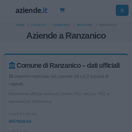
HOME
LOCALITÀ
LOMBARDIA
BERGAMO
RANZANICO
Aziende a Ranzanico
Comune di Ranzanico – dati ufficiali
15
imprese registrate nel comune (di cui 2 società di
capitali).
Riferimenti ufficiali dell'ente (Indice PA), utili per PEC e
fatturazione elettronica.
CODICE FISCALE
00579520164
CODICE IPA