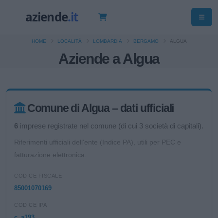
HOME
LOCALITÀ
LOMBARDIA
BERGAMO
ALGUA
Aziende a Algua
Comune di Algua – dati ufficiali
6
imprese registrate nel comune (di cui 3 società di capitali).
Riferimenti ufficiali dell'ente (Indice PA), utili per PEC e
fatturazione elettronica.
CODICE FISCALE
85001070169
CODICE IPA
c_a193