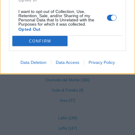
Opted In
Ghisalba (128)
I want to opt-out of Collection, Use,
Retention, Sale, and/or Sharing of my
Gorlago (124)
Personal Data that Is Unrelated with the
Purposes for which it was collected.
Gorle (182)
Opted Out
Gorno (18)
CONFIRM
Grassobbio (326)
Gromo (23)
Data Deletion
Data Access
Privacy Policy
Grone (13)
Grumello del Monte (366)
Isola di Fondra (4)
Isso (37)
Lallio (140)
Leffe (147)