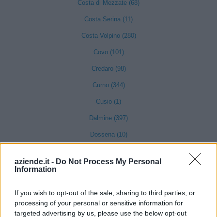
Costa di Mezzate (68)
Costa Serina (11)
Costa Volpino (280)
Covo (101)
Credaro (98)
Curno (344)
Cusio (1)
Dalmine (397)
Dossena (10)
Endine Gaiano (94)
aziende.it -
Do Not Process My Personal
Entratico (29)
Information
Fara Gera d'Adda (118)
If you wish to opt-out of the sale, sharing to third parties, or
Fara Olivana con Sola (27)
processing of your personal or sensitive information for
targeted advertising by us, please use the below opt-out
Filago (50)