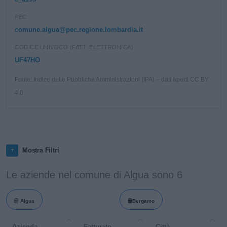
PEC
comune.algua@pec.regione.lombardia.it
CODICE UNIVOCO (FATT. ELETTRONICA)
UF47HO
Fonte: Indice delle Pubbliche Amministrazioni (IPA) – dati aperti CC BY
4.0.
Mostra Filtri
Le aziende nel comune di Algua sono 6
Algua
Bergamo
Azienda
Fatturato
Città