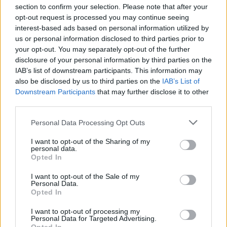
section to confirm your selection. Please note that after your
opt-out request is processed you may continue seeing
Fino del Monte (14)
interest-based ads based on personal information utilized by
Fiorano al Serio (59)
us or personal information disclosed to third parties prior to
your opt-out. You may separately opt-out of the further
Fontanella (84)
disclosure of your personal information by third parties on the
Fonteno (2)
IAB’s list of downstream participants. This information may
also be disclosed by us to third parties on the
IAB’s List of
Foppolo (10)
Downstream Participants
that may further disclose it to other
third parties.
Foresto Sparso (51)
Fornovo San Giovanni (71)
Personal Data Processing Opt Outs
Fuipiano Valle Imagna (3)
I want to opt-out of the Sharing of my
personal data.
Gandellino (12)
Opted In
Gandino (154)
I want to opt-out of the Sale of my
Personal Data.
Gandosso (21)
Opted In
Gaverina Terme (10)
I want to opt-out of processing my
Personal Data for Targeted Advertising.
Gazzaniga (95)