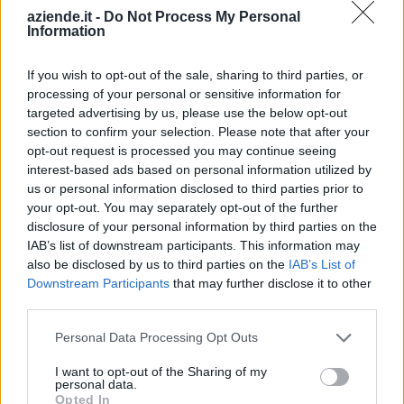
aziende.it -
Do Not Process My Personal
Cologno al Serio (239)
Information
Colzate (34)
If you wish to opt-out of the sale, sharing to third parties, or
Comun Nuovo (89)
processing of your personal or sensitive information for
targeted advertising by us, please use the below opt-out
Corna Imagna (6)
section to confirm your selection. Please note that after your
opt-out request is processed you may continue seeing
Cornalba (2)
interest-based ads based on personal information utilized by
Cortenuova (41)
us or personal information disclosed to third parties prior to
your opt-out. You may separately opt-out of the further
Costa Valle Imagna (4)
disclosure of your personal information by third parties on the
Costa di Mezzate (68)
IAB’s list of downstream participants. This information may
also be disclosed by us to third parties on the
IAB’s List of
Costa Serina (11)
Downstream Participants
that may further disclose it to other
third parties.
Costa Volpino (280)
Covo (101)
Personal Data Processing Opt Outs
Credaro (98)
I want to opt-out of the Sharing of my
personal data.
Curno (344)
Opted In