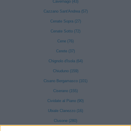
Cavernago (43)
Cazzano Sant'Andrea (57)
Cenate Sopra (27)
Cenate Sotto (72)
Cene (76)
Cerete (37)
Chignolo d'Isola (64)
Chiuduno (159)
Cisano Bergamasco (101)
Ciserano (155)
Cividate al Piano (90)
Ubiale Clanezzo (16)
Clusone (280)
Colere (29)