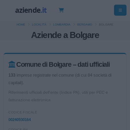
HOME
LOCALITÀ
LOMBARDIA
BERGAMO
BOLGARE
Aziende a Bolgare
Comune di Bolgare – dati ufficiali
133
imprese registrate nel comune (di cui 84 società di
capitali).
Riferimenti ufficiali dell'ente (Indice PA), utili per PEC e
fatturazione elettronica.
CODICE FISCALE
00240930164
CODICE IPA