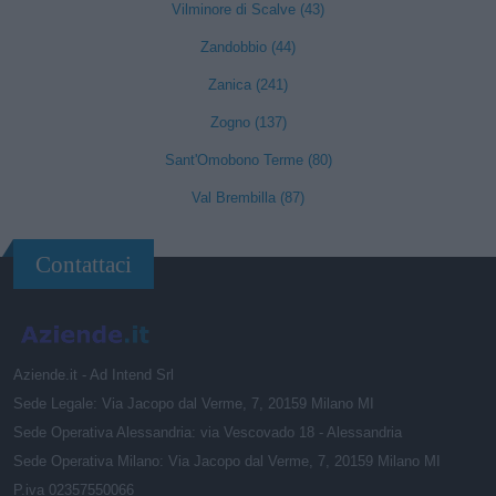
Vilminore di Scalve (43)
Zandobbio (44)
Zanica (241)
Zogno (137)
Sant'Omobono Terme (80)
Val Brembilla (87)
Contattaci
Aziende.it - Ad Intend Srl
Sede Legale: Via Jacopo dal Verme, 7, 20159 Milano MI
Sede Operativa Alessandria: via Vescovado 18 - Alessandria
Sede Operativa Milano: Via Jacopo dal Verme, 7, 20159 Milano MI
P.iva 02357550066