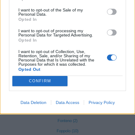
Cusio (1)
I want to opt-out of the Sale of my
Personal Data.
Dalmine (397)
Opted In
Dossena (10)
I want to opt-out of processing my
Personal Data for Targeted Advertising.
Endine Gaiano (94)
Opted In
Entratico (29)
I want to opt-out of Collection, Use,
Retention, Sale, and/or Sharing of my
Fara Gera d'Adda (118)
Personal Data that Is Unrelated with the
Purposes for which it was collected.
Opted Out
Fara Olivana con Sola (27)
Filago (50)
CONFIRM
Fino del Monte (14)
Fiorano al Serio (59)
Data Deletion
Data Access
Privacy Policy
Fontanella (84)
Fonteno (2)
Foppolo (10)