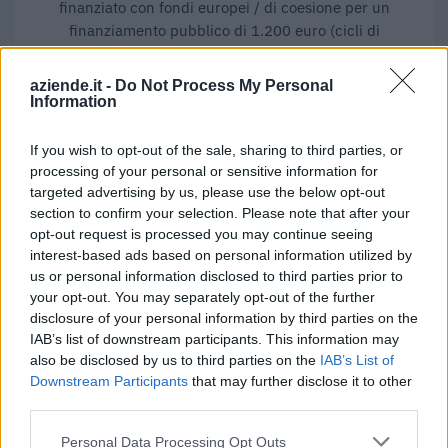
finanziato con fondi europei / di coesione per un
finanziamento pubblico di 1.200 euro (cicli di
programmazione 2014-2020).
aziende.it -
Do Not Process My Personal
LOM734589130671
Information
Ciclo di programmazione 2014-2020
1.200 euro
If you wish to opt-out of the sale, sharing to third parties, or
processing of your personal or sensitive information for
Fonte:
OpenCoesione
(Open Data, licenza CC BY 4.0). Ogni progetto e'
targeted advertising by us, please use the below opt-out
verificabile sul portale OpenCoesione. Dati aggiornati al 2026-08-02.
section to confirm your selection. Please note that after your
opt-out request is processed you may continue seeing
interest-based ads based on personal information utilized by
us or personal information disclosed to third parties prior to
Aiuti di Stato e contributi pubblici
your opt-out. You may separately opt-out of the further
disclosure of your personal information by third parties on the
Italian Cable Company Spa risulta beneficiaria di 19 aiuti o
IAB’s list of downstream participants. This information may
contributi pubblici per un totale di 7.513.885 euro (2020–
also be disclosed by us to third parties on the
IAB’s List of
2026).
Downstream Participants
that may further disclose it to other
third parties.
2026-06-09
Aiuti ai centri di trasferimento tecnologico
Personal Data Processing Opt Outs