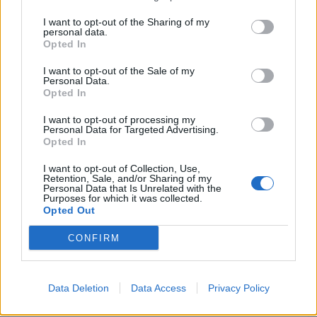
MADE S.C.A R.L.
I want to opt-out of the Sharing of my
9.000 euro
personal data.
Opted In
2026-02-23
Esonero dal versamento dei contributi previdenziali
I want to opt-out of the Sale of my
Personal Data.
per nuove assunzioni/trasformazioni a tempo
Opted In
indeterminato nel bienni
inps
I want to opt-out of processing my
5.000 euro
Personal Data for Targeted Advertising.
Opted In
2026-02-23
I want to opt-out of Collection, Use,
Esonero dal versamento dei contributi previdenziali
Retention, Sale, and/or Sharing of my
per nuove assunzioni/trasformazioni a tempo
Personal Data that Is Unrelated with the
Purposes for which it was collected.
indeterminato nel bienni
Opted Out
inps
5.990 euro
CONFIRM
2026-02-23
Esonero dal versamento dei contributi previdenziali
Data Deletion
Data Access
Privacy Policy
per l'assunzione di giovani lavoratori ( art. 1 comma 10-15
L. 178/