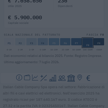
€ 7.658.656
236
Utile 2025
Dipendenti
€ 5.900.000
Capitale sociale
F8
SCALA NAZIONALE DEL FATTURATO
FASCIA
F1
F2
F3
F4
F5
F6
F7
F9
F8
0-1M
1-2M
2-5M
5-10M
10-25M
25-50M
50-100M
100-500M
>500M
Dati economici relativi al bilancio 2025. Fonte: Registro Imprese.
Ultimo aggiornamento: 7 luglio 2026.
Italian Cable Company Spa opera nel settore: Fabbricazione di
altri fili e cavi elettrici ed elettronici. Nell'esercizio 2025 ha
registrato ricavi per 187.640.167 euro. Il codice ATECO è
27.32 e la partita IVA è 02325450167. Italian Cable Company