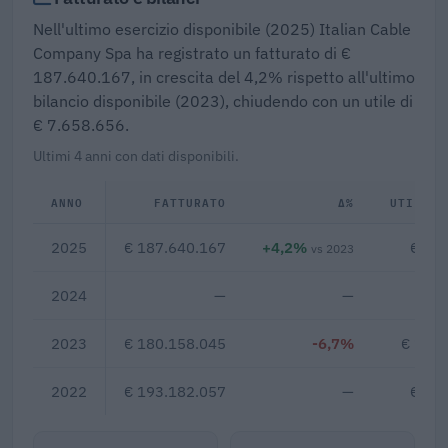
Nell'ultimo esercizio disponibile (2025) Italian Cable
Company Spa ha registrato un fatturato di €
187.640.167, in crescita del 4,2% rispetto all'ultimo
bilancio disponibile (2023), chiudendo con un utile di
€ 7.658.656.
Ultimi 4 anni con dati disponibili.
ANNO
FATTURATO
Δ%
UTILE/P
2025
€ 187.640.167
+4,2%
€ 7.
vs 2023
2024
—
—
2023
€ 180.158.045
-6,7%
€ 11.8
2022
€ 193.182.057
—
€ 7.