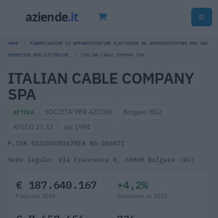
HOME
FABBRICAZIONE DI APPARECCHIATURE ELETTRICHE ED APPARECCHIATURE PER USO
DOMESTICO NON ELETTRICHE
ITALIAN CABLE COMPANY SPA
ITALIAN CABLE COMPANY
SPA
SOCIETA' PER AZIONI
Bolgare (BG)
ATTIVA
ATECO 27.32
dal 1994
P.IVA 02325450167
REA BG-280471
Sede legale: Via Francesca 8, 24060 Bolgare (BG)
€ 187.640.167
+4,2%
Fatturato 2025
Variazione vs 2023